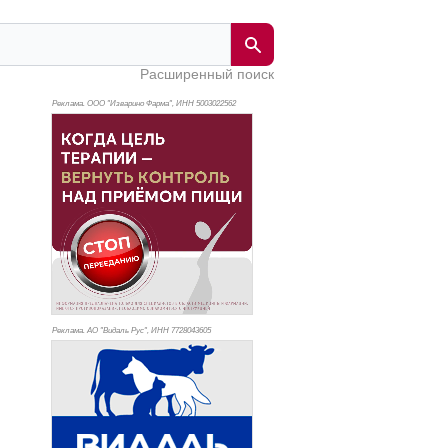
Расширенный поиск
Реклама. ООО "Изварино Фарма", ИНН 500
3022562
Реклама. АО "Видаль Рус", ИНН 772
8043605