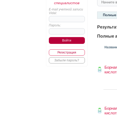
специалистов
E-mail учетной записи
Vidal:
Полные 
Пароль:
Результа
Полные а
Назван
Регистрация
Забыли пароль?
Борна
кислот
Борна
кислот