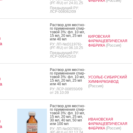
(Россия)
ФАБРИКА
(РГ-RU) от 24.01.25
Предыдущий РУ:
ЛСР-008062/09
Рас­твор для мес­тно­
го при­мене­ния спир­
то­вой 3%: фл. 10 мл,
15 мл, 20 мл, 25 мл
КИРОВСКАЯ
я
или 40 мл
ФАРМАЦЕВТИЧЕСКАЯ
а
РУ: ЛП-№(011976)-
(Россия)
ФАБРИКА
(РГ-RU) от 06.10.25
Предыдущий РУ:
ЛСР-006425/10
Рас­твор для мес­тно­
го при­мене­ния спир­
то­вой 3%: фл. 10 мл,
УСОЛЬЕ-СИБИРСКИЙ
я
15 мл, 20 мл, 25 мл
ХИМФАРМЗАВОД
а
или 40 мл
(Россия)
РУ: ЛСР-008550/09
от 26.10.09
Рас­твор для мес­тно­
го при­мене­ния спир­
то­вой 3%: фл. 10 мл,
15 мл, 20 мл, 25 мл,
ИВАНОВСКАЯ
30 мл, 40 мл, 50 мл
я
или 100 мл
ФАРМАЦЕВТИЧЕСКАЯ
а
(Россия)
ФАБРИКА
РУ: ЛП-№(007891)-
(РГ-RU) от 02.12.24