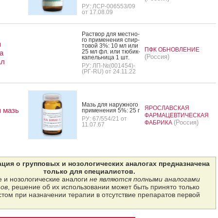
РУ: ЛСР-006553/09
от 17.08.09
Рас­твор для мес­тно­
го при­мене­ния спир­
я
то­вой 3%: 10 мл или
ПФК ОБНОВЛЕНИЕ
25 мл фл. или тю­бик-
а
(Россия)
ка­пель­ни­ца 1 шт.
ал
РУ: ЛП-№(001454)-
(РГ-RU) от 24.11.22
Мазь для на­руж­но­го
ЯРОСЛАВСКАЯ
 мазь
при­мене­ния 5%: 25 г
ФАРМАЦЕВТИЧЕСКАЯ
РУ: 67/554/21 от
(Россия)
ФАБРИКА
11.07.67
ция о групповых и нозологических аналогах предназначена
только для специалистов.
 и нозологические аналоги
не являются полными аналогами
ов
, решение об их использовании может быть принято только
том при назначении терапии в отсутствие препаратов первой