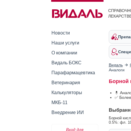
СПРАВОЧН
ЛЕКАРСТВ
Новости
Препа
Наши услуги
Специ
О компании
Видаль БОКС
Видаль
Аналоги
Парафармацевтика
Борной 
Ветеринария
Калькуляторы
💊 Анал
✅ Более
МКБ-11
Выбранн
Внедрение ИИ
Борной кисл
0.5%: фл. 1
Вход для