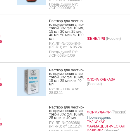
Предыдущий РУ:
ЛСР-000006/10
Рас­твор для мес­тно­
го при­мене­ния спир­
то­вой 3%: фл. 10 мл,
15 мл, 20 мл, 25 мл,
40 мл, 50 мл или 100
я
(Россия)
мл
ЖЕНЕЛ РД
а
РУ: ЛП-№(005484)-
(РГ-RU) от 16.05.24
Предыдущий РУ:
ЛСР-008541/09
Рас­твор для мес­тно­
го при­мене­ния спир­
то­вой 3%: фл. 10 мл,
я
ФЛОРА КАВКАЗА
15 мл, 25 мл или 40
а
(Россия)
мл
РУ: ЛП-000414 от
28.02.11
Рас­твор для мес­тно­
го при­мене­ния спир­
(Россия)
ФОРМУЛА-ФР
то­вой 3%: фл. 10 мл,
Произведено:
25 мл или 40 мл
я
ТУЛЬСКАЯ
РУ: ЛП-№(008088)-
а
(РГ-RU) от 12.12.24
ФАРМАЦЕВТИЧЕСКАЯ
(Россия)
ФАБРИКА