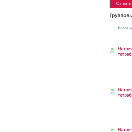
Скрыть 
Групповы
Назван
Натри
тетраб
Натри
тетраб
Натри