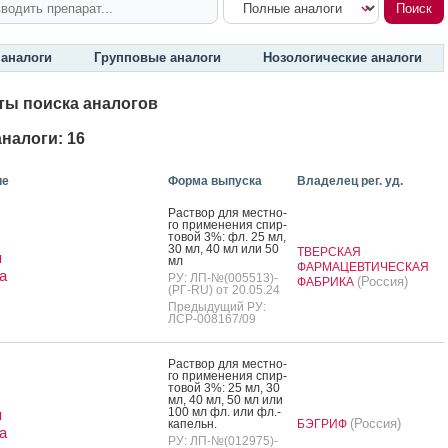
аналоги
Групповые аналоги
Нозологические аналоги
ты поиска аналогов
налоги: 16
ие
Форма выпуска
Владелец рег. уд.
Рас­твор для мес­тно­
го при­мене­ния спир­
то­вой 3%: фл. 25 мл,
30 мл, 40 мл или 50
ТВЕРСКАЯ
я
мл
ФАРМАЦЕВТИЧЕСКАЯ
а
РУ: ЛП-№(005513)-
(Россия)
ФАБРИКА
(РГ-RU) от 20.05.24
Предыдущий РУ:
ЛСР-008167/09
Рас­твор для мес­тно­
го при­мене­ния спир­
то­вой 3%: 25 мл, 30
мл, 40 мл, 50 мл или
100 мл фл. или фл.-
я
(Россия)
ка­пельн.
БЭГРИФ
а
РУ: ЛП-№(012975)-