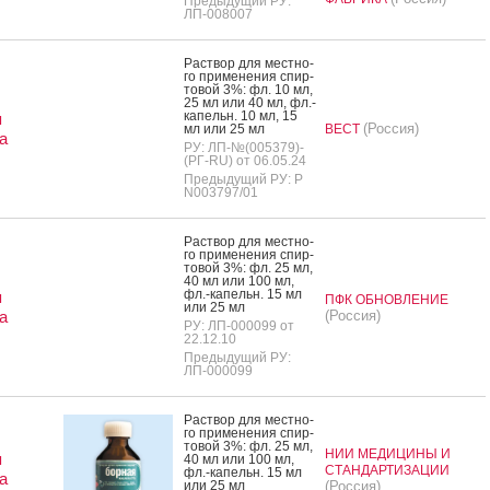
Предыдущий РУ:
ЛП-008007
Рас­твор для мес­тно­
го при­мене­ния спир­
то­вой 3%: фл. 10 мл,
25 мл или 40 мл, фл.-
ка­пельн. 10 мл, 15
я
(Россия)
мл или 25 мл
ВЕСТ
а
РУ: ЛП-№(005379)-
(РГ-RU) от 06.05.24
Предыдущий РУ: Р
N003797/01
Рас­твор для мес­тно­
го при­мене­ния спир­
то­вой 3%: фл. 25 мл,
40 мл или 100 мл,
фл.-ка­пельн. 15 мл
я
ПФК ОБНОВЛЕНИЕ
или 25 мл
а
(Россия)
РУ: ЛП-000099 от
22.12.10
Предыдущий РУ:
ЛП-000099
Рас­твор для мес­тно­
го при­мене­ния спир­
то­вой 3%: фл. 25 мл,
НИИ МЕДИЦИНЫ И
я
40 мл или 100 мл,
СТАНДАРТИЗАЦИИ
фл.-ка­пельн. 15 мл
а
или 25 мл
(Россия)