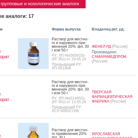
групповые и нозологические аналоги
е аналоги: 17
ие
Форма выпуска
Владелец рег. уд.
Рас­твор для мес­тно­
го и на­руж­но­го при­
(Россия)
мене­ния 20%: фл. 30
ЖЕНЕЛ РД
г или 50 г
я
Произведено:
РУ: ЛП-№(005610)-
орат
САМАРАМЕДПРОМ
(РГ-RU) от 29.05.24
(Россия)
Предыдущий РУ:
ЛП-001806
Рас­твор для мес­тно­
го и на­руж­но­го при­
мене­ния 20%: фл. 30
ТВЕРСКАЯ
г или 50 г
я
ФАРМАЦЕВТИЧЕСКАЯ
РУ: ЛП-№(014852)-
орат
(Россия)
ФАБРИКА
(РГ-RU) от 13.05.26
Предыдущий РУ:
ЛСР-000027/08
Рас­твор для мес­тно­
го при­мене­ния 20%:
ЯРОСЛАВСКАЯ
я
фл. 30 г