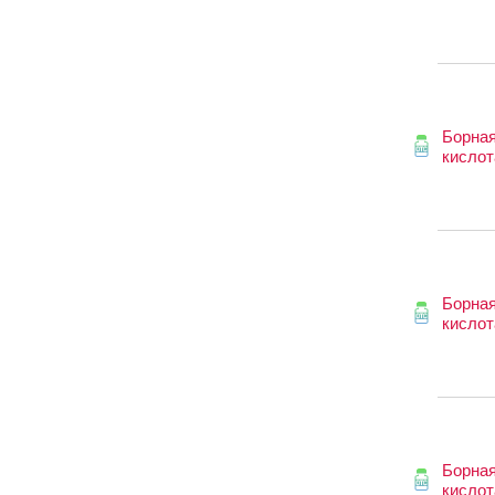
Борна
кислот
Борна
кислот
Борна
кислот