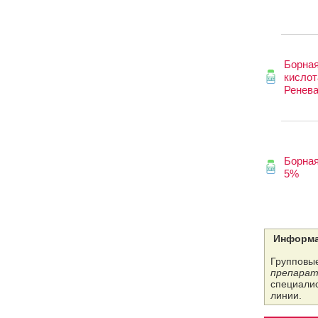
Борна
кислот
Ренев
Борная
5%
Информа
Групповые
препарат
специалис
линии.