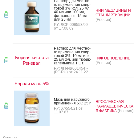
Рас­твор для мес­тно­
го при­мене­ния спир­
то­вой 3%: фл. 25 мл,
НИИ МЕДИЦИНЫ И
40 мл или 100 мл,
СТАНДАРТИЗАЦИИ
фл.-ка­пельн. 15 мл
или 25 мл
(Россия)
РУ: ЛСР-006553/09
от 17.08.09
Рас­твор для мес­тно­
го при­мене­ния спир­
то­вой 3%: 10 мл или
Борная кислота
ПФК ОБНОВЛЕНИЕ
25 мл фл. или тю­бик-
Реневал
(Россия)
ка­пель­ни­ца 1 шт.
РУ: ЛП-№(001454)-
(РГ-RU) от 24.11.22
Борная мазь 5%
Мазь для на­руж­но­го
ЯРОСЛАВСКАЯ
при­мене­ния 5%: 25 г
ФАРМАЦЕВТИЧЕСКА
РУ: 67/554/21 от
(Россия)
Я ФАБРИКА
11.07.67
Реклама