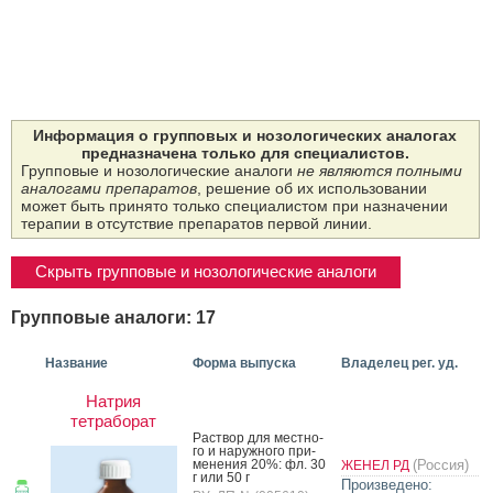
Информация о групповых и нозологических аналогах
предназначена только для специалистов.
Групповые и нозологические аналоги
не являются полными
аналогами препаратов
, решение об их использовании
может быть принято только специалистом при назначении
терапии в отсутствие препаратов первой линии.
Скрыть групповые и нозологические аналоги
Групповые аналоги: 17
Название
Форма выпуска
Владелец рег. уд.
Натрия
тетраборат
Рас­твор для мес­тно­
го и на­руж­но­го при­
мене­ния 20%: фл. 30
(Россия)
ЖЕНЕЛ РД
г или 50 г
Произведено: