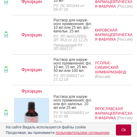
10 мл
Фукорцин
ФАРМАЦЕВТИЧЕСКА
РУ: ЛС-001044 от
(Россия)
Я ФАБРИКА
09.07.10
Рас­твор для на­руж­
но­го при­мене­ния: фл.
10 мл или 25 мл, фл.-
КИРОВСКАЯ
ка­пельн. 25 мл
Фукорцин
ФАРМАЦЕВТИЧЕСКА
РУ: ЛП-№(012950)-
(Россия)
Я ФАБРИКА
(РГ-RU) от 22.12.25
Предыдущий РУ:
ЛП-000137
Рас­твор для на­руж­
УСОЛЬЕ-
но­го при­мене­ния: фл.
10 мл, 15 мл, 25 мл,
СИБИРСКИЙ
Фукорцин
50 мл или 100 мл
ХИМФАРМЗАВОД
РУ: ЛП-006017 от
(Россия)
27.12.19
Фукорцин
Рас­твор для на­руж­
но­го при­мене­ния: фл.
или фл.-ка­пельн. 10
мл или 25 мл
ЯРОСЛАВСКАЯ
РУ: Р N003586/01 от
ФАРМАЦЕВТИЧЕСКА
22.07.09
(Россия)
Я ФАБРИКА
Дата
переоформления:
На сайте Видаль используются файлы cookie
17.08.22
Ok
Продолжая, вы принимаете
пользовательское соглашение
.