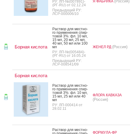
(Россия)
Я ФАБРИКА
РУ: ЛП-№(007891)-
(РГ-RU) от 02.12.24
Предыдущий РУ:
ЛСР-000006/10
Рас­твор для мес­тно­
го при­мене­ния спир­
то­вой 3%: фл. 10 мл,
15 мл, 20 мл, 25 мл,
40 мл, 50 мл или 100
Борная кислота
(Россия)
мл
ЖЕНЕЛ РД
РУ: ЛП-№(005484)-
(РГ-RU) от 16.05.24
Предыдущий РУ:
ЛСР-008541/09
Борная кислота
Рас­твор для мес­тно­
го при­мене­ния спир­
то­вой 3%: фл. 10 мл,
ФЛОРА КАВКАЗА
15 мл, 25 мл или 40
(Россия)
мл
РУ: ЛП-000414 от
28.02.11
Рас­твор для мес­тно­
ФОРМУЛА-ФР
го при­мене­ния спир­