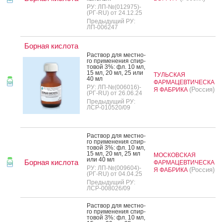
РУ: ЛП-№(012975)-
(РГ-RU) от 24.12.25
Предыдущий РУ:
ЛП-006247
Борная кислота
Рас­твор для мес­тно­
го при­мене­ния спир­
то­вой 3%: фл. 10 мл,
15 мл, 20 мл, 25 или
ТУЛЬСКАЯ
40 мл
ФАРМАЦЕВТИЧЕСКА
РУ: ЛП-№(006016)-
(Россия)
Я ФАБРИКА
(РГ-RU) от 26.06.24
Предыдущий РУ:
ЛСР-010520/09
Рас­твор для мес­тно­
го при­мене­ния спир­
то­вой 3%: фл. 10 мл,
15 мл, 20 мл, 25 мл
МОСКОВСКАЯ
или 40 мл
Борная кислота
ФАРМАЦЕВТИЧЕСКА
РУ: ЛП-№(009604)-
(Россия)
Я ФАБРИКА
(РГ-RU) от 04.04.25
Предыдущий РУ:
ЛСР-008026/09
Рас­твор для мес­тно­
го при­мене­ния спир­
то­вой 3%: фл. 10 мл,