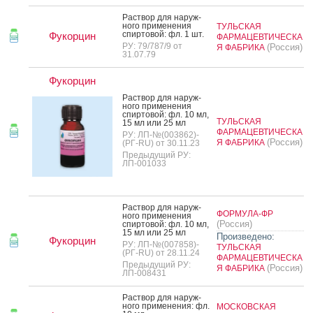
Рас­твор для на­руж­
но­го при­мене­ния
ТУЛЬСКАЯ
спир­то­вой: фл. 1 шт.
Фукорцин
ФАРМАЦЕВТИЧЕСКА
РУ: 79/787/9 от
(Россия)
Я ФАБРИКА
31.07.79
Фукорцин
Рас­твор для на­руж­
но­го при­мене­ния
спир­то­вой: фл. 10 мл,
ТУЛЬСКАЯ
15 мл или 25 мл
ФАРМАЦЕВТИЧЕСКА
РУ: ЛП-№(003862)-
(Россия)
Я ФАБРИКА
(РГ-RU) от 30.11.23
Предыдущий РУ:
ЛП-001033
Рас­твор для на­руж­
ФОРМУЛА-ФР
но­го при­мене­ния
(Россия)
спир­то­вой: фл. 10 мл,
15 мл или 25 мл
Произведено:
Фукорцин
РУ: ЛП-№(007858)-
ТУЛЬСКАЯ
(РГ-RU) от 28.11.24
ФАРМАЦЕВТИЧЕСКА
Предыдущий РУ:
(Россия)
Я ФАБРИКА
ЛП-008431
Рас­твор для на­руж­
но­го при­мене­ния: фл.
МОСКОВСКАЯ