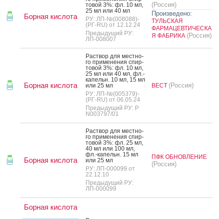
(Россия)
то­вой 3%: фл. 10 мл,
25 мл или 40 мл
Произведено:
Борная кислота
РУ: ЛП-№(008088)-
ТУЛЬСКАЯ
(РГ-RU) от 12.12.24
ФАРМАЦЕВТИЧЕСКА
Предыдущий РУ:
(Россия)
Я ФАБРИКА
ЛП-008007
Рас­твор для мес­тно­
го при­мене­ния спир­
то­вой 3%: фл. 10 мл,
25 мл или 40 мл, фл.-
ка­пельн. 10 мл, 15 мл
Борная кислота
(Россия)
или 25 мл
ВЕСТ
РУ: ЛП-№(005379)-
(РГ-RU) от 06.05.24
Предыдущий РУ: Р
N003797/01
Рас­твор для мес­тно­
го при­мене­ния спир­
то­вой 3%: фл. 25 мл,
40 мл или 100 мл,
фл.-ка­пельн. 15 мл
ПФК ОБНОВЛЕНИЕ
Борная кислота
или 25 мл
(Россия)
РУ: ЛП-000099 от
22.12.10
Предыдущий РУ:
ЛП-000099
Борная кислота