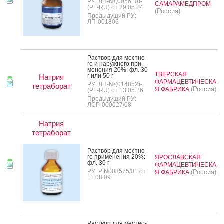
РУ: ЛП-№(005610)-
САМАРАМЕДПРОМ
(РГ-RU) от 29.05.24
(Россия)
Предыдущий РУ:
ЛП-001806
Рас­твор для мес­тно­
го и на­руж­но­го при­
мене­ния 20%: фл. 30
ТВЕРСКАЯ
г или 50 г
Натрия
ФАРМАЦЕВТИЧЕСКА
РУ: ЛП-№(014852)-
тетраборат
(Россия)
Я ФАБРИКА
(РГ-RU) от 13.05.26
Предыдущий РУ:
ЛСР-000027/08
Натрия
тетраборат
Рас­твор для мес­тно­
го при­мене­ния 20%:
ЯРОСЛАВСКАЯ
фл. 30 г
ФАРМАЦЕВТИЧЕСКА
РУ: Р N003575/01 от
(Россия)
Я ФАБРИКА
11.08.09
Рас­твор для мес­тно­