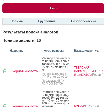
Полные
Групповые
Нозологические
Результаты поиска аналогов
Полные аналоги: 16
Название
Форма выпуска
Владелец рег. уд.
Рас­твор для мес­тно­
го при­мене­ния спир­
то­вой 3%: фл. 25 мл,
30 мл, 40 мл или 50
ТВЕРСКАЯ
мл
Борная кислота
ФАРМАЦЕВТИЧЕСКА
РУ: ЛП-№(005513)-
(Россия)
Я ФАБРИКА
(РГ-RU) от 20.05.24
Предыдущий РУ:
ЛСР-008167/09
Рас­твор для мес­тно­
го при­мене­ния спир­
то­вой 3%: 25 мл, 30
мл, 40 мл, 50 мл или
100 мл фл. или фл.-
Борная кислота
(Россия)
ка­пельн.
БЭГРИФ