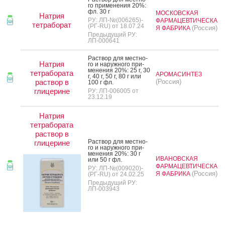
го при­мене­ния 20%:
фл. 30 г
МОСКОВСКАЯ
Натрия
РУ: ЛП-№(006265)-
ФАРМАЦЕВТИЧЕСКА
тетраборат
(РГ-RU) от 18.07.24
(Россия)
Я ФАБРИКА
Предыдущий РУ:
ЛП-000641
Рас­твор для мес­тно­
Натрия
го и на­руж­но­го при­
мене­ния 20%: 25 г, 30
тетрабората
АРОМАСИНТЕЗ
г, 40 г, 50 г, 80 г или
раствор в
(Россия)
100 г фл.
глицерине
РУ: ЛП-006005 от
23.12.19
Натрия
тетрабората
раствор в
Рас­твор для мес­тно­
глицерине
го и на­руж­но­го при­
мене­ния 20%: 30 г
ИВАНОВСКАЯ
или 50 г фл.
ФАРМАЦЕВТИЧЕСКА
РУ: ЛП-№(009020)-
(Россия)
Я ФАБРИКА
(РГ-RU) от 24.02.25
Предыдущий РУ:
ЛП-003943