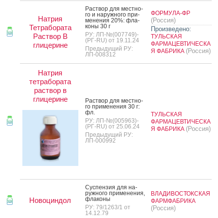
Рас­твор для мес­тно­
ФОРМУЛА-ФР
го и на­руж­но­го при­
Натрия
(Россия)
мене­ния 20%: фла­
коны 30 г
Тетрабората
Произведено:
РУ: ЛП-№(007749)-
Раствор В
ТУЛЬСКАЯ
(РГ-RU) от 19.11.24
ФАРМАЦЕВТИЧЕСКА
глицерине
Предыдущий РУ:
(Россия)
Я ФАБРИКА
ЛП-008312
Натрия
тетрабората
раствор в
глицерине
Рас­твор для мес­тно­
го при­мене­ния 30 г:
фл.
ТУЛЬСКАЯ
РУ: ЛП-№(005963)-
ФАРМАЦЕВТИЧЕСКА
(РГ-RU) от 25.06.24
(Россия)
Я ФАБРИКА
Предыдущий РУ:
ЛП-000992
Сус­пензия для на­
руж­но­го при­мене­ния,
ВЛАДИВОСТОКСКАЯ
фла­коны
Новоциндол
ФАРМФАБРИКА
РУ: 79/1263/1 от
(Россия)
14.12.79