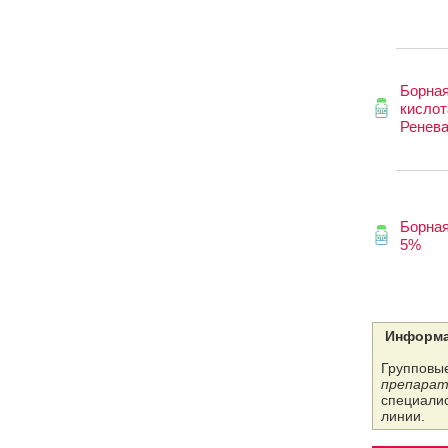
Борна
кислот
Ренев
Борная
5%
Информа
Групповые
препарат
специалис
линии.