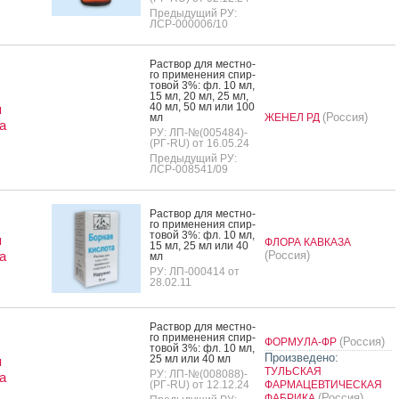
Предыдущий РУ:
ЛСР-000006/10
Рас­твор для мес­тно­
го при­мене­ния спир­
то­вой 3%: фл. 10 мл,
15 мл, 20 мл, 25 мл,
40 мл, 50 мл или 100
я
(Россия)
мл
ЖЕНЕЛ РД
а
РУ: ЛП-№(005484)-
(РГ-RU) от 16.05.24
Предыдущий РУ:
ЛСР-008541/09
Рас­твор для мес­тно­
го при­мене­ния спир­
то­вой 3%: фл. 10 мл,
я
ФЛОРА КАВКАЗА
15 мл, 25 мл или 40
а
(Россия)
мл
РУ: ЛП-000414 от
28.02.11
Рас­твор для мес­тно­
го при­мене­ния спир­
(Россия)
ФОРМУЛА-ФР
то­вой 3%: фл. 10 мл,
Произведено:
25 мл или 40 мл
я
ТУЛЬСКАЯ
РУ: ЛП-№(008088)-
а
(РГ-RU) от 12.12.24
ФАРМАЦЕВТИЧЕСКАЯ
(Россия)
ФАБРИКА