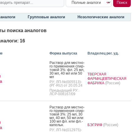
аналоги
Групповые аналоги
Нозологические аналоги
ты поиска аналогов
налоги: 16
ие
Форма выпуска
Владелец рег. уд.
Рас­твор для мес­тно­
го при­мене­ния спир­
то­вой 3%: фл. 25 мл,
30 мл, 40 мл или 50
ТВЕРСКАЯ
я
мл
ФАРМАЦЕВТИЧЕСКАЯ
а
РУ: ЛП-№(005513)-
(Россия)
ФАБРИКА
(РГ-RU) от 20.05.24
Предыдущий РУ:
ЛСР-008167/09
Рас­твор для мес­тно­
го при­мене­ния спир­
то­вой 3%: 25 мл, 30
мл, 40 мл, 50 мл или
100 мл фл. или фл.-
я
(Россия)
ка­пельн.
БЭГРИФ
а
РУ: ЛП-№(012975)-