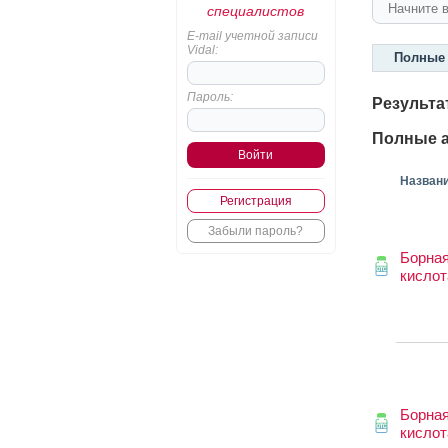
специалистов
E-mail учетной записи
Vidal:
Полные 
Пароль:
Результа
Полные а
Назван
Регистрация
Забыли пароль?
Борна
кислот
Борна
кислот