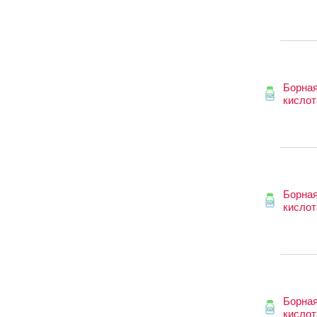
Борна
кислот
Борна
кислот
Борна
кислот