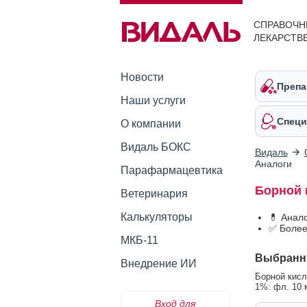
СПРАВОЧН
ЛЕКАРСТВ
Новости
Препа
Наши услуги
Специ
О компании
Видаль БОКС
Видаль
Аналоги
Парафармацевтика
Борной 
Ветеринария
Калькуляторы
💊 Анал
✅ Более
МКБ-11
Выбранн
Внедрение ИИ
Борной кисл
1%: фл. 10 
Вход для