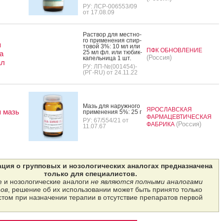
РУ: ЛСР-006553/09
от 17.08.09
Рас­твор для мес­тно­
го при­мене­ния спир­
я
то­вой 3%: 10 мл или
ПФК ОБНОВЛЕНИЕ
25 мл фл. или тю­бик-
а
(Россия)
ка­пель­ни­ца 1 шт.
ал
РУ: ЛП-№(001454)-
(РГ-RU) от 24.11.22
Мазь для на­руж­но­го
ЯРОСЛАВСКАЯ
 мазь
при­мене­ния 5%: 25 г
ФАРМАЦЕВТИЧЕСКАЯ
РУ: 67/554/21 от
(Россия)
ФАБРИКА
11.07.67
ция о групповых и нозологических аналогах предназначена
только для специалистов.
 и нозологические аналоги
не являются полными аналогами
ов
, решение об их использовании может быть принято только
том при назначении терапии в отсутствие препаратов первой