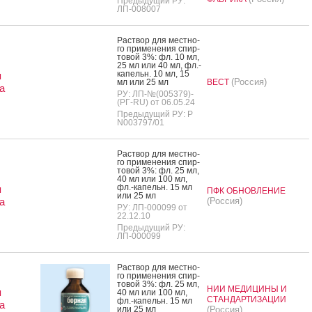
Предыдущий РУ:
ЛП-008007
Рас­твор для мес­тно­
го при­мене­ния спир­
то­вой 3%: фл. 10 мл,
25 мл или 40 мл, фл.-
ка­пельн. 10 мл, 15
я
(Россия)
мл или 25 мл
ВЕСТ
а
РУ: ЛП-№(005379)-
(РГ-RU) от 06.05.24
Предыдущий РУ: Р
N003797/01
Рас­твор для мес­тно­
го при­мене­ния спир­
то­вой 3%: фл. 25 мл,
40 мл или 100 мл,
фл.-ка­пельн. 15 мл
я
ПФК ОБНОВЛЕНИЕ
или 25 мл
а
(Россия)
РУ: ЛП-000099 от
22.12.10
Предыдущий РУ:
ЛП-000099
Рас­твор для мес­тно­
го при­мене­ния спир­
то­вой 3%: фл. 25 мл,
НИИ МЕДИЦИНЫ И
я
40 мл или 100 мл,
СТАНДАРТИЗАЦИИ
фл.-ка­пельн. 15 мл
а
или 25 мл
(Россия)