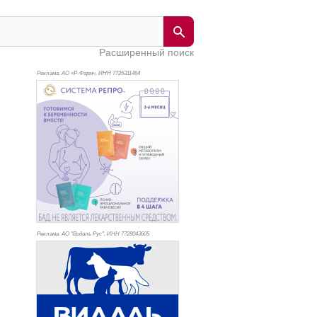
Расширенный поиск
Реклама. АО «Р-Фарм», ИНН 772
6311464
Реклама. АО "Видаль Рус", ИНН 772
8043605