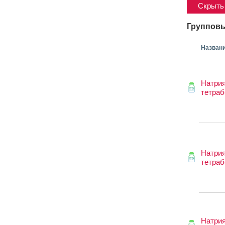
Скрыть 
Групповы
Назван
Натри
тетраб
Натри
тетраб
Натри