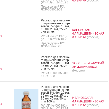
(Россия)
ФАБРИКА
(РГ-RU) от 24.01.25
Предыдущий РУ:
ЛСР-008062/09
Рас­твор для мес­тно­
го при­мене­ния спир­
то­вой 3%: фл. 10 мл,
15 мл, 20 мл, 25 мл
КИРОВСКАЯ
я
или 40 мл
ФАРМАЦЕВТИЧЕСКАЯ
а
РУ: ЛП-№(011976)-
(Россия)
ФАБРИКА
(РГ-RU) от 06.10.25
Предыдущий РУ:
ЛСР-006425/10
Рас­твор для мес­тно­
го при­мене­ния спир­
то­вой 3%: фл. 10 мл,
УСОЛЬЕ-СИБИРСКИЙ
я
15 мл, 20 мл, 25 мл
ХИМФАРМЗАВОД
а
или 40 мл
(Россия)
РУ: ЛСР-008550/09
от 26.10.09
Рас­твор для мес­тно­
го при­мене­ния спир­
то­вой 3%: фл. 10 мл,
15 мл, 20 мл, 25 мл,
ИВАНОВСКАЯ
30 мл, 40 мл, 50 мл
я
или 100 мл
ФАРМАЦЕВТИЧЕСКАЯ
а
(Россия)
ФАБРИКА
РУ: ЛП-№(007891)-
(РГ-RU) от 02.12.24