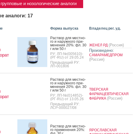
групповые и нозологические аналоги
е аналоги: 17
ие
Форма выпуска
Владелец рег. уд.
Рас­твор для мес­тно­
го и на­руж­но­го при­
(Россия)
мене­ния 20%: фл. 30
ЖЕНЕЛ РД
г или 50 г
я
Произведено:
РУ: ЛП-№(005610)-
орат
САМАРАМЕДПРОМ
(РГ-RU) от 29.05.24
(Россия)
Предыдущий РУ:
ЛП-001806
Рас­твор для мес­тно­
го и на­руж­но­го при­
мене­ния 20%: фл. 30
ТВЕРСКАЯ
г или 50 г
я
ФАРМАЦЕВТИЧЕСКАЯ
РУ: ЛП-№(014852)-
орат
(Россия)
ФАБРИКА
(РГ-RU) от 13.05.26
Предыдущий РУ:
ЛСР-000027/08
Рас­твор для мес­тно­
го при­мене­ния 20%:
ЯРОСЛАВСКАЯ
я
фл. 30 г