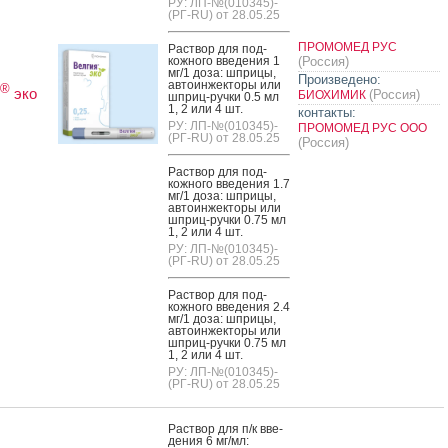
РУ: ЛП-№(010345)-
(РГ-RU) от 28.05.25
ПРОМОМЕД РУС
Рас­твор для под­
кожно­го вве­дения 1
(Россия)
мг/1 до­за: шпри­цы,
Произведено:
ав­то­ин­жекто­ры или
®
эко
(Россия)
БИОХИМИК
шприц-руч­ки 0.5 мл
1, 2 или 4 шт.
контакты:
РУ: ЛП-№(010345)-
ПРОМОМЕД РУС ООО
(РГ-RU) от 28.05.25
(Россия)
Рас­твор для под­
кожно­го вве­дения 1.7
мг/1 до­за: шпри­цы,
ав­то­ин­жекто­ры или
шприц-руч­ки 0.75 мл
1, 2 или 4 шт.
РУ: ЛП-№(010345)-
(РГ-RU) от 28.05.25
Рас­твор для под­
кожно­го вве­дения 2.4
мг/1 до­за: шпри­цы,
ав­то­ин­жекто­ры или
шприц-руч­ки 0.75 мл
1, 2 или 4 шт.
РУ: ЛП-№(010345)-
(РГ-RU) от 28.05.25
Рас­твор для п/к вве­
дения 6 мг/мл: