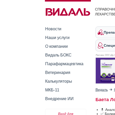
СПРАВОЧН
ЛЕКАРСТВ
Новости
Препа
Наши услуги
Специ
О компании
Видаль БОКС
Реклама. ООО «Др. 
Парафармацевтика
Ветеринария
Калькуляторы
Видаль
МКБ-11
Внедрение ИИ
Баета Л
💊 Анал
Вход для
✅ Более