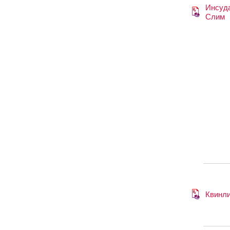
Инсуд
Слим
Квинл