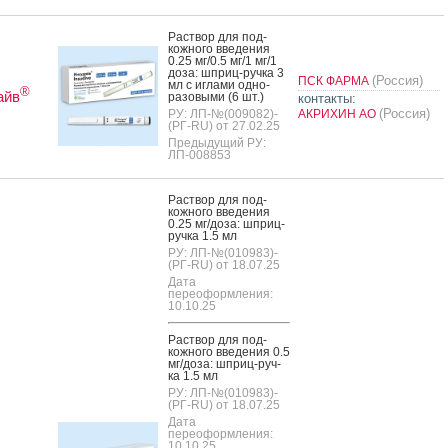
Рас­твор для под­
кожно­го вве­дения
0.25 мг/0.5 мг/1 мг/1
до­за: шприц-руч­ка 3
(Россия)
ПСК ФАРМА
мл с иг­ла­ми од­но­
®
айв
разо­выми (6 шт.)
контакты:
(Россия)
РУ: ЛП-№(009082)-
АКРИХИН АО
(РГ-RU) от 27.02.25
Предыдущий РУ:
ЛП-008853
Рас­твор для под­
кожно­го вве­дения
0.25 мг/до­за: шприц-
руч­ка 1.5 мл
РУ: ЛП-№(010983)-
(РГ-RU) от 18.07.25
Дата
переоформления:
10.10.25
Рас­твор для под­
кожно­го вве­дения 0.5
мг/до­за: шприц-руч­
ка 1.5 мл
РУ: ЛП-№(010983)-
(РГ-RU) от 18.07.25
Дата
переоформления:
10.10.25