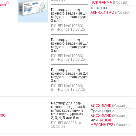
(Россия)
ПСК ФАРМА
®
айв
контакты:
Рас­твор для под­
(Россия)
АКРИХИН АО
кожно­го вве­дения 1
мг/до­за: шприц-руч­ка
3 мл
РУ: ЛП-№(010983)-
(РГ-RU) от 18.07.25
Рас­твор для под­
кожно­го вве­дения 1.7
мг/до­за: шприц-руч­ка
3 мл
РУ: ЛП-№(010983)-
(РГ-RU) от 18.07.25
Рас­твор для под­
кожно­го вве­дения 2.4
мг/до­за: шприц-руч­ка
3 мл
РУ: ЛП-№(010983)-
(РГ-RU) от 18.07.25
Рас­твор для под­
(Россия)
БИОХИМИК
кожно­го вве­дения 6
мг/мл: кар­трид­жи 3
Произведено:
мл в шприц-руч­ках 1,
иро
(Россия)
БИОХИМИК
2, 3, 4, 5 или 6 шт.
или
ЗАВОД
РУ: ЛП-008826 от
(Россия)
МЕДСИНТЕЗ
10.10.23