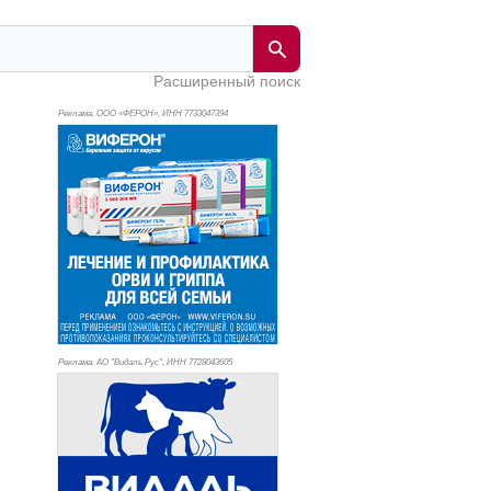
Расширенный поиск
Реклама. ООО «ФЕРОН», ИНН 773
3047394
Реклама. АО "Видаль Рус", ИНН 772
8043605