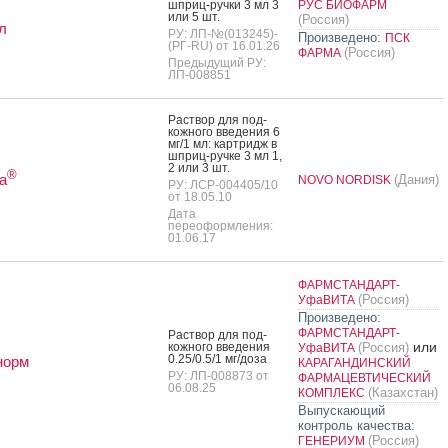
шприц-руч­ки 3 мл 3
РУС БИОФАРМ
или 5 шт.
(Россия)
л
РУ: ЛП-№(013245)-
Произведено:
ПСК
(РГ-RU) от 16.01.26
(Россия)
ФАРМА
Предыдущий РУ:
ЛП-008851
Рас­твор для под­
кожно­го вве­дения 6
мг/1 мл: кар­тридж в
шприц-руч­ке 3 мл 1,
2 или 3 шт.
®
а
(Дания)
NOVO NORDISK
РУ: ЛСР-004405/10
от 18.05.10
Дата
переоформления:
01.06.17
ФАРМСТАНДАРТ-
(Россия)
УфаВИТА
Произведено:
ФАРМСТАНДАРТ-
Рас­твор для под­
или
кожно­го вве­дения
(Россия)
УфаВИТА
0.25/0.5/1 мг/до­за
норм
КАРАГАНДИНСКИЙ
РУ: ЛП-008873 от
ФАРМАЦЕВТИЧЕСКИЙ
06.08.25
(Казахстан)
КОМПЛЕКС
Выпускающий
контроль качества:
(Россия)
ГЕНЕРИУМ