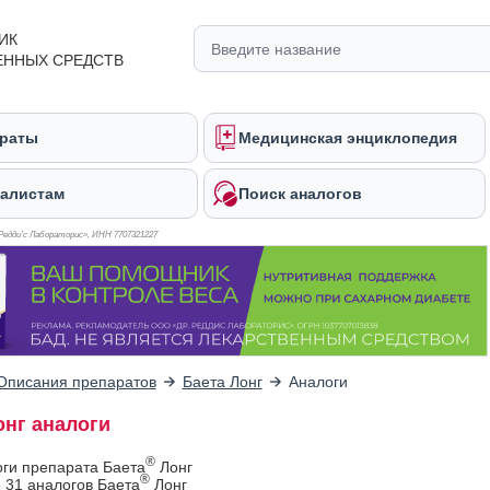
ИК
ЕННЫХ СРЕДСТВ
раты
Медицинская энциклопедия
алистам
Поиск аналогов
Редди’с Лабораторис», ИНН 770
7321227
Описания препаратов
Баета Лонг
Аналоги
онг аналоги
®
оги препарата Баета
Лонг
®
 31 аналогов Баета
Лонг