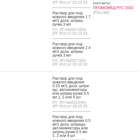
(РГ-RU) от 03.10.24
контакты:
ПРОМОМЕД РУС ООО
(Россия)
Рас­твор для под­
кожно­го вве­дения 1.7
мг/1 до­за: шприц-
руч­ка 3 мл
РУ: ЛП-№(007100)-
(РГ-RU) от 03.10.24
Рас­твор для под­
кожно­го вве­дения 2.4
мг/1 до­за: шприц-
руч­ка 3 мл
РУ: ЛП-№(007100)-
(РГ-RU) от 03.10.24
Рас­твор для под­
кожно­го вве­дения
0.25 мг/1 до­за: шпри­
цы, ав­то­ин­жекто­ры
или шприц-руч­ки 0.5
мл 1, 2 или 4 шт.
РУ: ЛП-№(010345)-
(РГ-RU) от 28.05.25
Рас­твор для под­
кожно­го вве­дения 0.5
мг/1 до­за: шпри­цы,
ав­то­ин­жекто­ры или
шприц-руч­ки 0.5 мл
1, 2 или 4 шт.