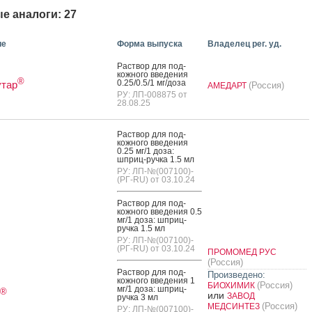
е аналоги: 27
ие
Форма выпуска
Владелец рег. уд.
Рас­твор для под­
кожно­го вве­дения
®
0.25/0.5/1 мг/до­за
утар
(Россия)
АМЕДАРТ
РУ: ЛП-008875 от
28.08.25
Рас­твор для под­
кожно­го вве­дения
0.25 мг/1 до­за:
шприц-руч­ка 1.5 мл
РУ: ЛП-№(007100)-
(РГ-RU) от 03.10.24
Рас­твор для под­
кожно­го вве­дения 0.5
мг/1 до­за: шприц-
руч­ка 1.5 мл
РУ: ЛП-№(007100)-
(РГ-RU) от 03.10.24
ПРОМОМЕД РУС
(Россия)
Рас­твор для под­
Произведено:
кожно­го вве­дения 1
(Россия)
БИОХИМИК
мг/1 до­за: шприц-
®
или
ЗАВОД
руч­ка 3 мл
(Россия)
МЕДСИНТЕЗ
РУ: ЛП-№(007100)-