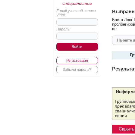
специалистов
E-mail учетной записи
Выбранн
Vidal:
Баета Лонг 
пролонгиров
шт.
Пароль:
Гр
Регистрация
Результа
Забыли пароль?
Информа
Групповые
препарат
специалис
линии.
Скрыть 