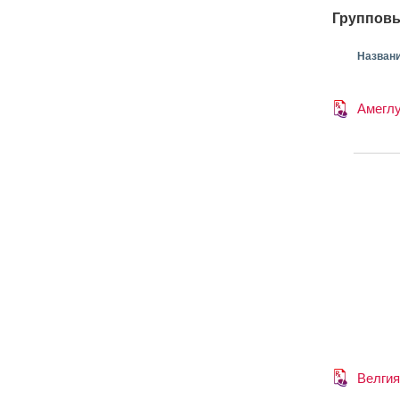
Групповы
Назван
Амегл
Велгия