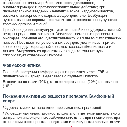
оказывает противомикробное, местнораздражающее,
анальгезирующее и противовоспалительное действие; при
парентеральном введении - аналептическое, кардиотоническое,
вазоконстрикторное и отхаркивающее действие. Возбуждая
чувствительные нервные окончания кожи, рефлекторно улучшает
трофику органов и тканей.
При п/к введении стимулирует дыхательный и сосудодвигательный
центры продолговатого мозга. Усиливает обменные процессы в
миокарде, повышая его чувствительность к влиянию симпатических
нервов. Повышает тонус венозных сосудов, увеличивает приток
крови к сердцу, коронарный кровоток, кровоснабжение мозга и
легких. Выделяясь из организма через дыхательные пути,
способствует отделению мокроты.
Фармакокинетика
После п/к введения камфора хорошо проникает через ГЭБ и
плацентарный барьер, выделяется с грудным молоком.
Выводится почками (70%), а также через легкие (20%) и с желчью
(10%).
Показания активных веществ препарата Камфорный
спирт
Наружно:
миозиты, невралгии, профилактика пролежней.
П/к:
сердечная недостаточность, коллапс, угнетение дыхательного
центра при инфекционных заболеваниях (в т.ч. при пневмонии), при
отравлении снотворными средствами и опиоидными анальгетиками.