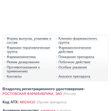
Форма выпуска, упаковка и
Клинико-фармакологич.
состав
группа
Фармако-терапевтическая
Фармакологическое
группа
действие
Фармакокинетика
Показания препарата
Режим дозирования
Побочное действие
Противопоказания к
Особые указания
применению
Контакты
Аналоги препарата
Владелец регистрационного удостоверения:
РОСТОВСКАЯ ФАРМФАБРИКА, ЗАО
(Россия)
Код ATX:
M02AX10
(Прочие препараты)
Активное вещество:
камфора
(camphor)