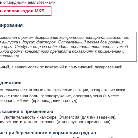
и опиоидными анальгетиками.
ь список кодов МКБ
зирования
именения и режим дозирования конкретного препарата зависят от
 выпуска и других факторов. Оптимальный режим дозирования
т врач. Следует строго соблюдать соответствие используемой
нной формы конкретного препарата показаниям к применению и
зирования.
ный, в зависимости от показаний и применяемой лекарственной
 действие
ом применении:
кожные аллергические реакции, раздражение кожи.
ении:
головная боль, головокружение, олеогранулема (в месте
жировая эмболия (при попадании в сосуд).
оказания к применению
чувствительность к камфоре. Эпилепсия (для п/к введения).
елостности кожных покровов (для наружного применения).
е при беременности и кормлении грудью