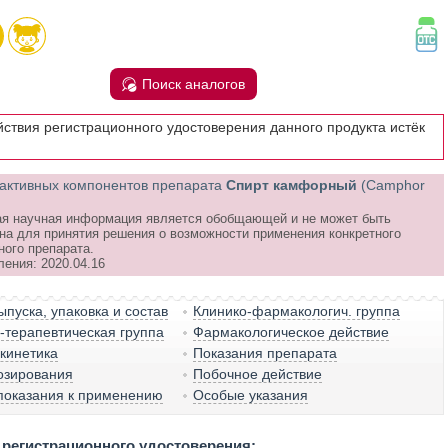
Поиск аналогов
йствия регистрационного удостоверения данного продукта истёк
активных компонентов препарата
Спирт камфорный
(Camphor
я научная информация является обобщающей и не может быть
на для принятия решения о возможности применения конкретного
ного препарата.
ления: 2020.04.16
пуска, упаковка и состав
Клинико-фармакологич. группа
терапевтическая группа
Фармакологическое действие
кинетика
Показания препарата
озирования
Побочное действие
показания к применению
Особые указания
регистрационного удостоверения: