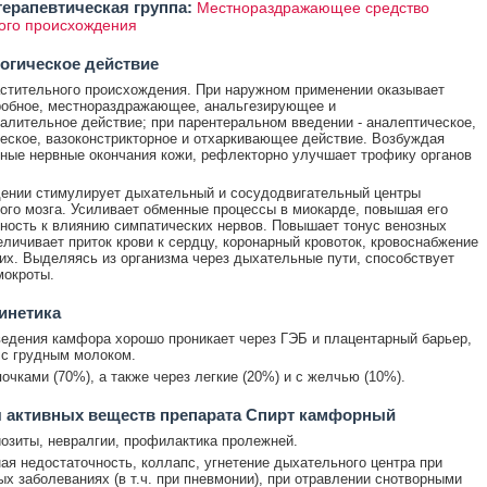
ерапевтическая группа:
Местнораздражающее средство
ого происхождения
огическое действие
стительного происхождения. При наружном применении оказывает
робное, местнораздражающее, анальгезирующее и
алительное действие; при парентеральном введении - аналептическое,
еское, вазоконстрикторное и отхаркивающее действие. Возбуждая
ные нервные окончания кожи, рефлекторно улучшает трофику органов
дении стимулирует дыхательный и сосудодвигательный центры
ого мозга. Усиливает обменные процессы в миокарде, повышая его
ность к влиянию симпатических нервов. Повышает тонус венозных
еличивает приток крови к сердцу, коронарный кровоток, кровоснабжение
ких. Выделяясь из организма через дыхательные пути, способствует
мокроты.
инетика
ведения камфора хорошо проникает через ГЭБ и плацентарный барьер,
с грудным молоком.
очками (70%), а также через легкие (20%) и с желчью (10%).
 активных веществ препарата Спирт камфорный
озиты, невралгии, профилактика пролежней.
я недостаточность, коллапс, угнетение дыхательного центра при
х заболеваниях (в т.ч. при пневмонии), при отравлении снотворными