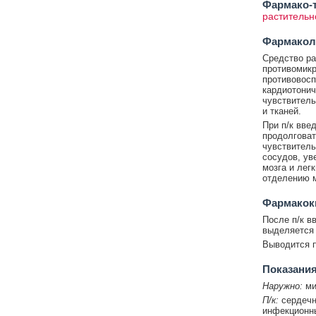
Фармако-т
растительн
Фармакол
Средство ра
противомик
противовосп
кардиотонич
чувствитель
и тканей.
При п/к вве
продолговат
чувствитель
сосудов, ув
мозга и лег
отделению 
Фармакок
После п/к в
выделяется 
Выводится п
Показания
Наружно:
ми
П/к:
сердечна
инфекционны