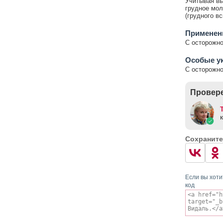
Учитывая вы
грудное мол
(грудного в
Применени
С осторожно
Особые у
С осторожно
Провере
Сохраните
Если вы хоти
код