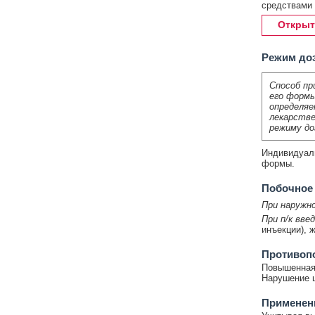
средствами 
Открыт
Режим до
Способ пр
его формы
определяе
лекарстве
режиму до
Индивидуаль
формы.
Побочное
При наружн
При п/к введ
инъекции), 
Противоп
Повышенная 
Нарушение ц
Применени