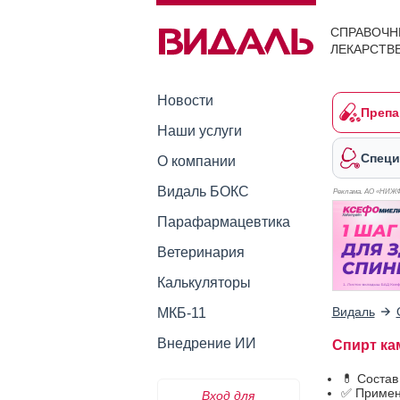
СПРАВОЧН
ЛЕКАРСТВ
Новости
Препа
Наши услуги
Специ
О компании
Видаль БОКС
Реклама. АО «НИЖ
Парафармацевтика
Ветеринария
Калькуляторы
Видаль
МКБ-11
Внедрение ИИ
Спирт ка
💊 Соста
✅ Примен
Вход для