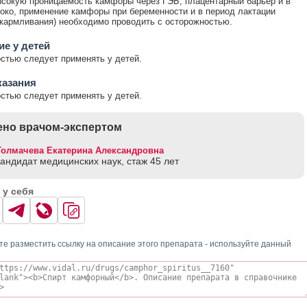
сокую проницаемость камфоры через ГЭБ, плацентарный барьер и в
око, применение камфоры при беременности и в период лактации
скармливания) необходимо проводить с осторожностью.
е у детей
стью следует применять у детей.
казания
стью следует применять у детей.
но врачом-экспертом
Толмачева Екатерина Александровна
кандидат медицинских наук, стаж 45 лет
 у себя
те разместить ссылку на описание этого препарата - используйте данный