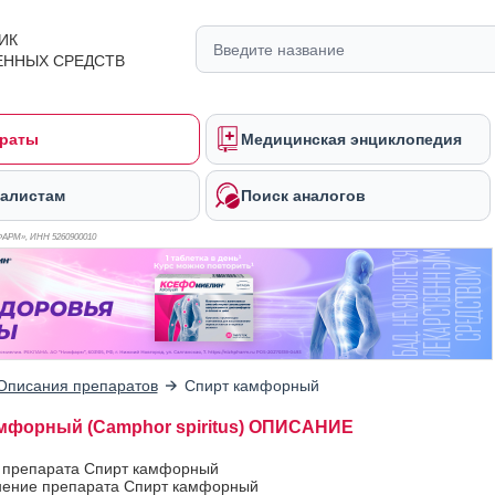
ИК
ЕННЫХ СРЕДСТВ
раты
Медицинская энциклопедия
алистам
Поиск аналогов
ФАРМ», ИНН 526
0900010
Описания препаратов
Спирт камфорный
мфорный (Camphor spiritus) ОПИСАНИЕ
в препарата Спирт камфорный
ение препарата Спирт камфорный