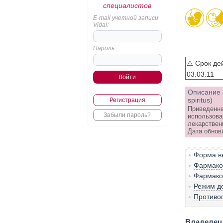
специалистов
E-mail учетной записи
Vidal:
Пароль:
⚠️ Срок де
03.03.11
Описание 
spiritus)
Регистрация
Приведенна
Забыли пароль?
использова
лекарствен
Дата обнов
Форма вы
Фармако-
Фармако
Режим д
Противо
Владелец 