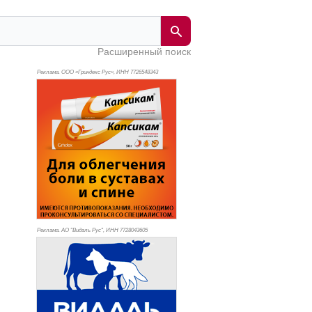
Расширенный поиск
Реклама. ООО «Гриндекс Рус», ИНН 772
6548343
Реклама. АО "Видаль Рус", ИНН 772
8043605