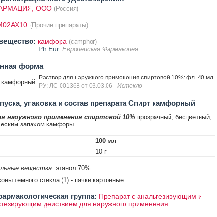
АРМАЦИЯ, ООО
(Россия)
M02AX10
(Прочие препараты)
вещество:
камфора
(camphor)
Ph.Eur.
Европейская Фармакопея
енная форма
Раствор для наружного применения спиртовой 10%: фл. 40 мл
 камфорный
РУ: ЛС-001368 от 03.03.06
- Истекло
уска, упаковка и состав препарата Спирт камфорный
ля наружного применения спиртовой 10%
прозрачный, бесцветный,
ческим запахом камфоры.
100 мл
10 г
льные вещества
: этанол 70%.
оны темного стекла (1) - пачки картонные.
армакологическая группа:
Препарат с анальгезирующим и
стезирующим действием для наружного применения