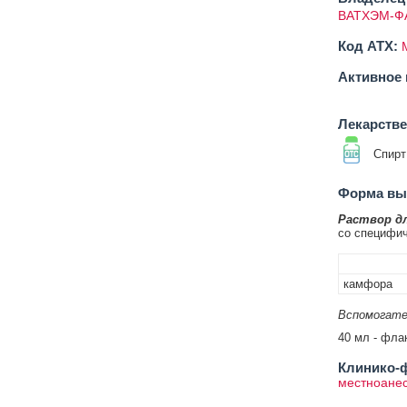
ВАТХЭМ-Ф
Код ATX:
Активное 
Лекарств
Спирт
Форма вып
Раствор д
со специфи
камфора
Вспомогате
40 мл - флак
Клинико-ф
местноане