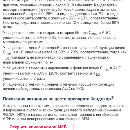
1/2
при этом почечный клиренс - около 0.19 мл/мин/кг. Кандесартан
выводится почками (путем клубочковой фильтрации и активной
канальцевой секреции): 26% - в виде кандесартана и 7% - в виде
неактивного метаболита; с желчью - 56% и 10%, соответственно.
После однократного приема в течение 72 ч выводится более 90%
дозы.
У пациентов пожилого возраста (старше 65 лет) C
и AUC
max
увеличиваются на 50% и 80%, соответственно, по сравнению с
молодыми пациентами.
У пациентов с легкой и средней степенью нарушений функции почек
C
и AUC увеличиваются на 50% и 70%, соответственно, тогда как
max
T
препарата не изменяется по сравнению с пациентами с
1/2
нормальной функцией почек.
У пациентов с тяжелыми нарушениями функции почек C
и AUC
max
увеличиваются на 50% и 110%, соответственно, а T
1/2
увеличивается в 2 раза.
У пациентов с легкой и средней степенью нарушений функции
печени наблюдалось повышение AUC на 23%.
®
Показания активных веществ препарата Кандекор
Артериальная гипертензия; хроническая сердечная недостаточность
и нарушение систолической функции левого желудочка (снижение
ФВЛЖ <40%) в качестве дополнительной терапии к ингибиторам
АПФ или при непереносимости ингибиторов АПФ.
Открыть список кодов МКБ