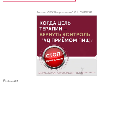
Реклама. ООО "Изварино Фарма", ИНН 500
3022562
Реклама