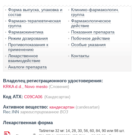
Форма выпуска, упаковка и
Клинико-фармакологич.
состав
группа
Фармако-терапевтическая
Фармакологическое
группа
действие
Фармакокинетика
Показания препарата
Режим дозирования
Побочное действие
Противопоказания к
Особые указания
применению
Лекарственное
Контакты
взаимодействие
Аналоги препарата
Владелец регистрационного удостоверения:
KRKA d.d., Novo mesto
(Словения)
Код ATX:
C09CA06
(Кандесартан)
Активное вещество:
кандесартан
(candesartan)
Rec.INN
зарегистрированное ВОЗ
Лекарственная форма
Таблетки 32 мг: 14, 28, 30, 56, 60, 84, 90 или 98 шт.
®