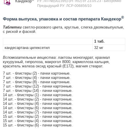
Кандекор
РУ: ЛП-№(002395)-(РГ-RU) от 23.05.23
- Бессрочно
Предыдущий РУ: ЛСР-006856/10
®
Форма выпуска, упаковка и состав препарата Кандекор
Таблетки
светло-розового цвета, круглые, слегка двояковыпуклые,
с риской и фаской.
1 таб.
кандесартана цилексетил
32 мг
Вспомогательные вещества
: лактозы моногидрат, крахмал
кукурузный, гипролоза, макрогол 8000, кармеллоза кальция,
краситель железа оксид красный (Е172), магния стеарат.
7 шт. - блистеры (2) - пачки картонные.
7 шт. - блистеры (4) - пачки картонные.
7 шт. - блистеры (8) - пачки картонные.
7 шт. - блистеры (12) - пачки картонные.
7 шт. - блистеры (14) - пачки картонные.
14 шт. - блистеры (1) - пачки картонные.
14 шт. - блистеры (2) - пачки картонные.
14 шт. - блистеры (4) - пачки картонные.
14 шт. - блистеры (6) - пачки картонные.
14 шт. - блистеры (7) - пачки картонные.
15 шт. - блистеры (2) - пачки картонные.
15 шт. - блистеры (4) - пачки картонные.
15 шт. - блистеры (6) - пачки картонные.