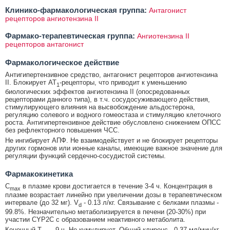
Клинико-фармакологическая группа:
Антагонист
рецепторов ангиотензина II
Фармако-терапевтическая группа:
Ангиотензина II
рецепторов антагонист
Фармакологическое действие
Антигипертензивное средство, антагонист рецепторов ангиотензина
II. Блокирует АТ
-рецепторы, что приводит к уменьшению
1
биологических эффектов ангиотензина II (опосредованных
рецепторами данного типа), в т.ч. сосудосуживающего действия,
стимулирующего влияния на высвобождение альдостерона,
регуляцию солевого и водного гомеостаза и стимуляцию клеточного
роста. Антигипертензивное действие обусловлено снижением ОПСС
без рефлекторного повышения ЧСС.
Не ингибирует АПФ. Не взаимодействует и не блокирует рецепторы
других гормонов или ионные каналы, имеющие важное значение для
регуляции функций сердечно-сосудистой системы.
Фармакокинетика
C
в плазме крови достигается в течение 3-4 ч. Концентрация в
max
плазме возрастает линейно при увеличении дозы в терапевтическом
интервале (до 32 мг). V
- 0.13 л/кг. Связывание с белками плазмы -
d
99.8%. Незначительно метаболизируется в печени (20-30%) при
участии CYP2C с образованием неактивного метаболита.
Конечный T
- 9 ч. Не кумулирует. Общий клиренс - 0.37 мл/мин/кг,