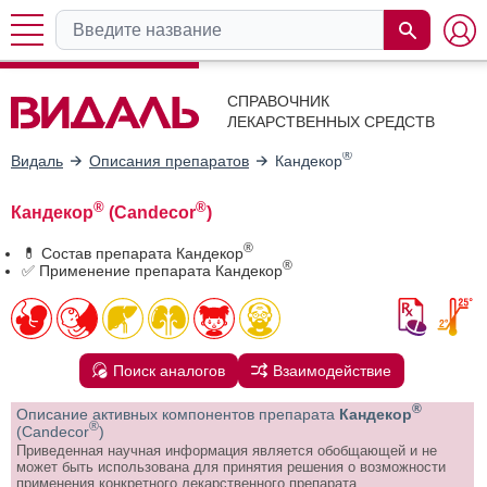
СПРАВОЧНИК
ЛЕКАРСТВЕННЫХ СРЕДСТВ
®
Видаль
Описания препаратов
Кандекор
®
®
Кандекор
(Candecor
)
®
💊 Состав препарата Кандекор
®
✅ Применение препарата Кандекор
Поиск аналогов
Взаимодействие
®
Описание активных компонентов препарата
Кандекор
®
(Candecor
)
Приведенная научная информация является обобщающей и не
может быть использована для принятия решения о возможности
применения конкретного лекарственного препарата.