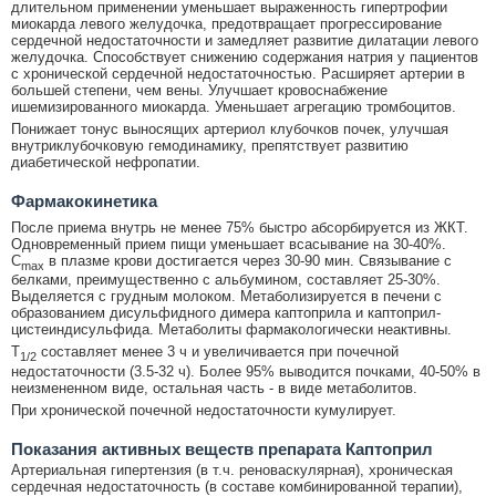
длительном применении уменьшает выраженность гипертрофии
миокарда левого желудочка, предотвращает прогрессирование
сердечной недостаточности и замедляет развитие дилатации левого
желудочка. Способствует снижению содержания натрия у пациентов
с хронической сердечной недостаточностью. Расширяет артерии в
большей степени, чем вены. Улучшает кровоснабжение
ишемизированного миокарда. Уменьшает агрегацию тромбоцитов.
Понижает тонус выносящих артериол клубочков почек, улучшая
внутриклубочковую гемодинамику, препятствует развитию
диабетической нефропатии.
Фармакокинетика
После приема внутрь не менее 75% быстро абсорбируется из ЖКТ.
Одновременный прием пищи уменьшает всасывание на 30-40%.
C
в плазме крови достигается через 30-90 мин. Связывание с
max
белками, преимущественно с альбумином, составляет 25-30%.
Выделяется с грудным молоком. Метаболизируется в печени с
образованием дисульфидного димера каптоприла и каптоприл-
цистеиндисульфида. Метаболиты фармакологически неактивны.
T
составляет менее 3 ч и увеличивается при почечной
1/2
недостаточности (3.5-32 ч). Более 95% выводится почками, 40-50% в
неизмененном виде, остальная часть - в виде метаболитов.
При хронической почечной недостаточности кумулирует.
Показания активных веществ препарата Каптоприл
Артериальная гипертензия (в т.ч. реноваскулярная), хроническая
сердечная недостаточность (в составе комбинированной терапии),