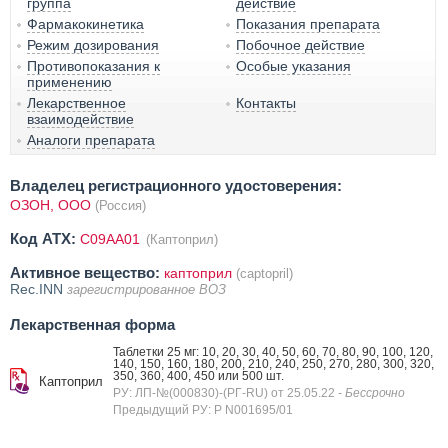
группа
действие
Фармакокинетика
Показания препарата
Режим дозирования
Побочное действие
Противопоказания к
Особые указания
применению
Лекарственное
Контакты
взаимодействие
Аналоги препарата
Владелец регистрационного удостоверения:
ОЗОН, ООО
(Россия)
Код ATX:
C09AA01
(Каптоприл)
Активное вещество:
каптоприл
(captopril)
Rec.INN
зарегистрированное ВОЗ
Лекарственная форма
Таблетки 25 мг: 10, 20, 30, 40, 50, 60, 70, 80, 90, 100, 120,
140, 150, 160, 180, 200, 210, 240, 250, 270, 280, 300, 320,
350, 360, 400, 450 или 500 шт.
Каптоприл
РУ: ЛП-№(000830)-(РГ-RU) от 25.05.22
- Бессрочно
Предыдущий РУ: Р N001695/01