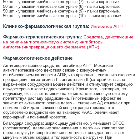
50 шт. - упаковки ячейковые контурные (7) - пачки картонные.
50 шт. - упаковки ячейковые контурные (8) - пачки картонные.
50 шт. - упаковки ячейковые контурные (9) - пачки картонные.
50 шт. - упаковки ячейковые контурные (10) - пачки картонные.
Клинико-фармакологическая группа:
Ингибитор АПФ
Фармако-терапевтическая группа:
Средства, действующие
на ренин-ангиотензиновую систему; ингибиторы
ангиотензинпревращающего фермента (АПФ)
Фармакологическое действие
Антигипертензивное средство, ингибитор АПФ. Механизм
антигипертензивного действия связан с конкурентным
ингибированием активности АПФ, что приводит к снижению скорости
превращения ангиотензина I в ангиотензин II (который оказывает
выраженное сосудосуживающее действие и стимулирует секрецию
альдостерона в коре надпочечников). Кроме того, каптоприл, по-
видимому, оказывает влияние на кинин-калликреиновую систему,
препятствуя распаду брадикинина. Гипотензивный эффект не
зависит от активности ренина плазмы, снижение АД отмечают при
нормальной и даже сниженной концентрации гормона, что
обусловлено воздействием на тканевую РААС. Увеличивает
коронарный и почечный кровоток.
Благодаря сосудорасширяющему действию, уменьшает ОПСС
(постнагрузку), давление заклинивания в легочных капиллярах
(преднагрузку) и сопротивление в легочных сосудах; повышает
минутный объем сердца и толерантность к нагрузке. При