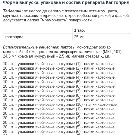
Форма выпуска, упаковка и состав препарата Каптоприл
Таблетки
от белого до белого с желтоватым оттенком цвета,
круглые, плоскоцилиндрические, с крестообразной риской и фаской;
допускается легкая "мраморность" поверхности.
1 таб.
каптоприл
25 мг
Вспомогательные вещества
: лактозы моногидрат (сахар
молочный) - 47 мг, целлюлоза микрокристаллическая (МКЦ-101) -
24.5 мг, крахмал кукурузный - 2.5 мг, магния стеарат -1 мг.
10 шт. - упаковки ячейковые контурные (1) - пачки картонные.
10 шт. - упаковки ячейковые контурные (2) - пачки картонные.
10 шт. - упаковки ячейковые контурные (3) - пачки картонные.
10 шт. - упаковки ячейковые контурные (4) - пачки картонные.
10 шт. - упаковки ячейковые контурные (5) - пачки картонные.
10 шт. - упаковки ячейковые контурные (6) - пачки картонные.
10 шт. - упаковки ячейковые контурные (7) - пачки картонные.
10 шт. - упаковки ячейковые контурные (8) - пачки картонные.
10 шт. - упаковки ячейковые контурные (9) - пачки картонные.
10 шт. - упаковки ячейковые контурные (10) - пачки картонные.
20 шт. - упаковки ячейковые контурные (1) - пачки картонные.
20 шт. - упаковки ячейковые контурные (2) - пачки картонные.
20 шт. - упаковки ячейковые контурные (3) - пачки картонные.
20 шт. - упаковки ячейковые контурные (4) - пачки картонные.
20 шт. - упаковки ячейковые контурные (5) - пачки картонные.
20 шт. - упаковки ячейковые контурные (6) - пачки картонные.