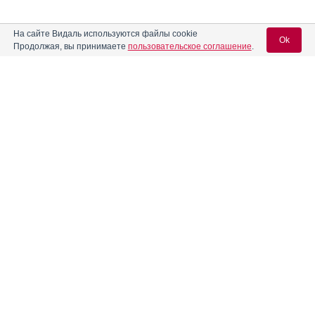
На сайте Видаль используются файлы cookie
Ok
Продолжая, вы принимаете
пользовательское соглашение
.
Содержание
Вход для специалистов
E-mail учетной записи Vidal:
Форма выпуска, упаковка и состав
Клинико-фармакологич. группа
Пароль:
Фармако-терапевтическая группа
Фармакологическое действие
Фармакокинетика
Показания препарата
Регистрация
Забыли пароль?
Режим дозирования
Побочное действие