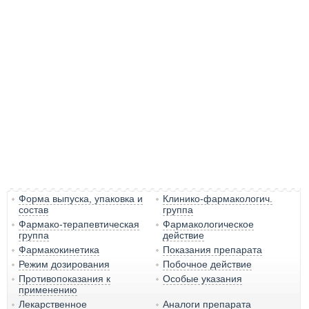
Форма выпуска, упаковка и
Клинико-фармакологич.
состав
группа
Фармако-терапевтическая
Фармакологическое
группа
действие
Фармакокинетика
Показания препарата
Режим дозирования
Побочное действие
Противопоказания к
Особые указания
применению
Лекарственное
Аналоги препарата