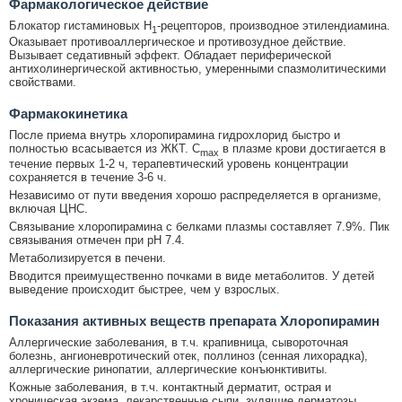
Фармакологическое действие
Блокатор гистаминовых H
-рецепторов, производное этилендиамина.
1
Оказывает противоаллергическое и противозудное действие.
Вызывает седативный эффект. Обладает периферической
антихолинергической активностью, умеренными спазмолитическими
свойствами.
Фармакокинетика
После приема внутрь хлоропирамина гидрохлорид быстро и
полностью всасывается из ЖКТ. C
в плазме крови достигается в
max
течение первых 1-2 ч, терапевтический уровень концентрации
сохраняется в течение 3-6 ч.
Независимо от пути введения хорошо распределяется в организме,
включая ЦНС.
Связывание хлоропирамина с белками плазмы составляет 7.9%. Пик
связывания отмечен при pH 7.4.
Метаболизируется в печени.
Вводится преимущественно почками в виде метаболитов. У детей
выведение происходит быстрее, чем у взрослых.
Показания активных веществ препарата Хлоропирамин
Аллергические заболевания, в т.ч. крапивница, сывороточная
болезнь, ангионевротический отек, поллиноз (сенная лихорадка),
аллергические ринопатии, аллергические конъюнктивиты.
Кожные заболевания, в т.ч. контактный дерматит, острая и
хроническая экзема, лекарственные сыпи, зудящие дерматозы.