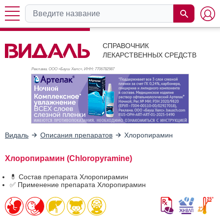
СПРАВОЧНИК
ЛЕКАРСТВЕННЫХ СРЕДСТВ
Реклама. ООО «Бауш Хелс», ИНН: 770
6782987
Видаль
Описания препаратов
Хлоропирамин
Хлоропирамин (Chloropyramine)
💊 Состав препарата Хлоропирамин
✅ Применение препарата Хлоропирамин