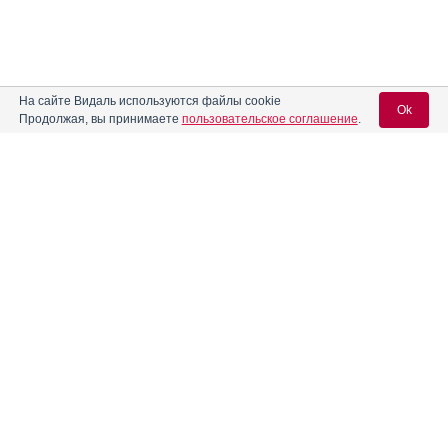
На сайте Видаль используются файлы cookie
Ok
Продолжая, вы принимаете
пользовательское соглашение
.
Содержание
Вход для специалистов
E-mail учетной записи Vidal:
Форма выпуска, упаковка и состав
Клинико-фармакологич. группа
Пароль:
Фармако-терапевтическая группа
Фармакологическое действие
Фармакокинетика
Показания препарата
Регистрация
Забыли пароль?