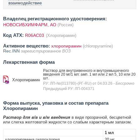
взаимодействие
Владелец регистрационного удостоверения:
НОВОСИБХИМФАРМ, АО
(Россия)
Код ATX:
R06AC03
(Хлоропирамин)
Активное вещество:
хлоропирамин
(chloropyramine)
Rec.INN
зарегистрированное ВОЗ
Лекарственная форма
Раствор для внутривенного и внутримышечного
введения 20 мг/1 мл: амп. 1 мл или 2 мл 5, 10 или 20
шт.
Хлоропирамин
РУ: ЛП-№(013780)-(РГ-RU) от 04.03.26
- Бессрочно
Предыдущий РУ: ЛП-004371
Форма выпуска, упаковка и состав препарата
Хлоропирамин
Раствор для в/в и в/м введения
в виде прозрачной, бесцветной
или слегка желтоватой жидкости со слабым характерным запахом.
1 мл
хлоропирамина гидрохлорид
20 мг