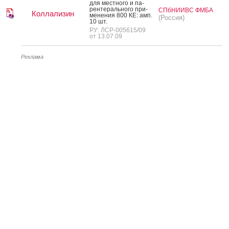
для мес­тно­го и па­
рен­те­раль­но­го при­
СПбНИИВС ФМБА
Коллализин
мене­ния 800 КЕ: амп.
(Россия)
10 шт.
РУ: ЛСР-005615/09
от 13.07.09
Реклама