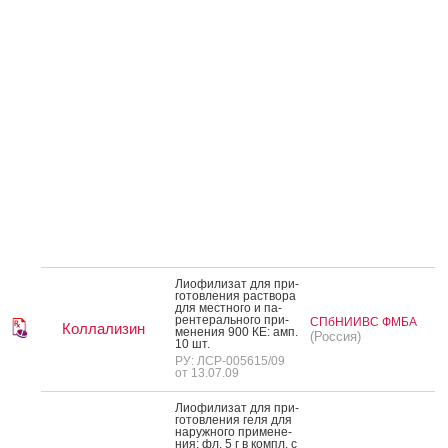
Ли­офи­лизат для при­
готов­ле­ния рас­тво­ра
для мес­тно­го и па­
рен­те­раль­но­го при­
СПбНИИВС ФМБА
Коллализин
мене­ния 900 КЕ: амп.
(Россия)
10 шт.
РУ: ЛСР-005615/09
от 13.07.09
Ли­офи­лизат для при­
готов­ле­ния ге­ля для
на­руж­но­го при­мене­
ния: фл. 5 г в компл. с