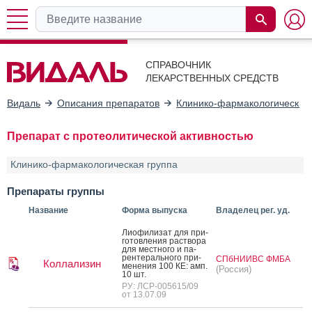
СПРАВОЧНИК
ЛЕКАРСТВЕННЫХ СРЕДСТВ
Видаль
Описания препаратов
Клинико-фармакологические
Препарат с протеолитической активностью
Клинико-фармакологическая группа
Препараты группы
Название
Форма выпуска
Владелец рег. уд.
Ли­офи­лизат для при­
готов­ле­ния рас­тво­ра
для мес­тно­го и па­
рен­те­раль­но­го при­
СПбНИИВС ФМБА
Коллализин
мене­ния 100 КЕ: амп.
(Россия)
10 шт.
РУ: ЛСР-005615/09
от 13.07.09