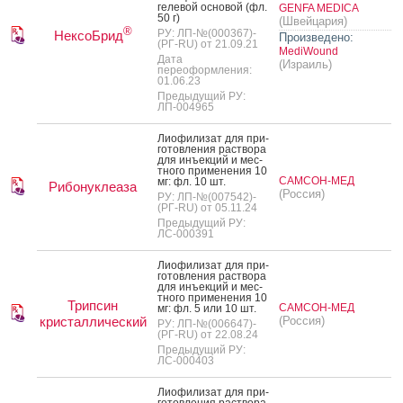
ге­левой ос­но­вой (фл.
GENFA MEDICA
50 г)
(Швейцария)
®
РУ: ЛП-№(000367)-
НексоБрид
Произведено:
(РГ-RU) от 21.09.21
MediWound
Дата
(Израиль)
переоформления:
01.06.23
Предыдущий РУ:
ЛП-004965
Ли­офи­лизат для при­
готов­ле­ния рас­тво­ра
для инъ­ек­ций и мес­
тно­го при­мене­ния 10
САМСОН-МЕД
мг: фл. 10 шт.
Рибонуклеаза
(Россия)
РУ: ЛП-№(007542)-
(РГ-RU) от 05.11.24
Предыдущий РУ:
ЛС-000391
Ли­офи­лизат для при­
готов­ле­ния рас­тво­ра
для инъ­ек­ций и мес­
тно­го при­мене­ния 10
Трипсин
САМСОН-МЕД
мг: фл. 5 или 10 шт.
кристаллический
(Россия)
РУ: ЛП-№(006647)-
(РГ-RU) от 22.08.24
Предыдущий РУ:
ЛС-000403
Ли­офи­лизат для при­
готов­ле­ния рас­тво­ра