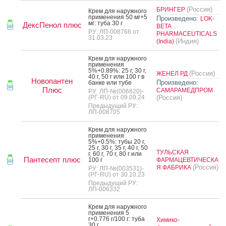
(Россия)
БРИНГЕР
Крем для на­руж­но­го
при­мене­ния 50 мг+5
Произведено:
LOK-
мг: ту­ба 30 г
ДексПенол плюс
BETA
РУ: ЛП-008768 от
PHARMACEUTICALS
31.03.23
(Индия)
(India)
Крем для на­руж­но­го
при­мене­ния
5%+0.89%: 25 г, 30 г,
(Россия)
ЖЕНЕЛ РД
40 г, 50 г или 100 г в
Новопантен
Произведено:
бан­ке или ту­бе
Плюс
САМАРАМЕДПРОМ
РУ: ЛП-№(006820)-
(РГ-RU) от 09.09.24
(Россия)
Предыдущий РУ:
ЛП-008705
Крем для на­руж­но­го
при­мене­ния
5%+0.5%: ту­бы 20 г,
25 г, 30 г, 35 г, 40 г, 50
ТУЛЬСКАЯ
г, 60 г, 70 г, 80 г или
Пантесепт плюс
100 г
ФАРМАЦЕВТИЧЕСКА
(Россия)
Я ФАБРИКА
РУ: ЛП-№(003531)-
(РГ-RU) от 30.10.23
Предыдущий РУ:
ЛП-006332
Крем для на­руж­но­го
при­мене­ния 5
г+0.776 г/100 г: ту­ба
Химико-
30 г