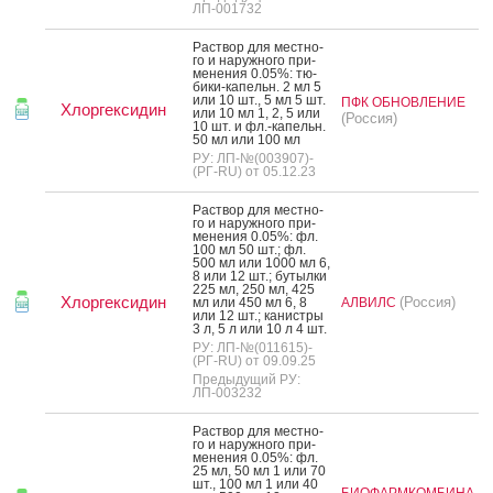
ЛП-001732
Рас­твор для мес­тно­
го и на­руж­но­го при­
мене­ния 0.05%: тю­
бики-ка­пельн. 2 мл 5
или 10 шт., 5 мл 5 шт.
ПФК ОБНОВЛЕНИЕ
Хлоргексидин
или 10 мл 1, 2, 5 или
(Россия)
10 шт. и фл.-ка­пельн.
50 мл или 100 мл
РУ: ЛП-№(003907)-
(РГ-RU) от 05.12.23
Рас­твор для мес­тно­
го и на­руж­но­го при­
мене­ния 0.05%: фл.
100 мл 50 шт.; фл.
500 мл или 1000 мл 6,
8 или 12 шт.; бу­тыл­ки
225 мл, 250 мл, 425
Хлоргексидин
(Россия)
мл или 450 мл 6, 8
АЛВИЛС
или 12 шт.; ка­нис­тры
3 л, 5 л или 10 л 4 шт.
РУ: ЛП-№(011615)-
(РГ-RU) от 09.09.25
Предыдущий РУ:
ЛП-003232
Рас­твор для мес­тно­
го и на­руж­но­го при­
мене­ния 0.05%: фл.
25 мл, 50 мл 1 или 70
шт., 100 мл 1 или 40
БИОФАРМКОМБИНА