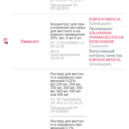
(РГ-RU) от 02.12.25
Предыдущий РУ:
ЛП-002978
B.BRAUN MEDICAL
(Швейцария)
Кон­цен­трат для при­
готов­ле­ния рас­тво­ра
Произведено:
для мес­тно­го и на­
SOLUPHARM
руж­но­го при­мене­ния
PHARMAZEUTISCHE
20%: фл. 5 мл 5 шт.
Лавасепт
ERZEUGNISSE
РУ: П N016068/01 от
(Германия)
03.12.09
Выпускающий
Дата
переоформления:
контроль качества:
28.09.20
B.BRAUN MEDICAL
(Швейцария)
Рас­твор для мес­тно­
го и на­руж­но­го при­
мене­ния 0.02%:
фл.100 мл, 200 мл,
250 мл, 300 мл, 350
мл, 400 мл, 450 мл
или 500 мл
РУ: ЛП-№(009846)-
(РГ-RU) от 21.04.25
Предыдущий РУ:
ЛП-006068
Рас­твор для мес­тно­
го и на­руж­но­го при­
мене­ния 0.2%: