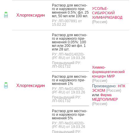
Рас­твор для мес­тно­
УСОЛЬЕ-
го и на­руж­но­го при­
мене­ния 0.5%: фл. 25
СИБИРСКИЙ
Хлоргексидин
мл, 50 мл или 100 мл.
ХИМФАРМЗАВОД
РУ: ЛП-007891 от
(Россия)
15.02.22
Рас­твор для мес­тно­
го и на­руж­но­го при­
мене­ния 0.05%: 100
мл или 200 мл фл. 1
или 28 шт.
РУ: ЛП-№(014020)-
(РГ-RU) от 19.03.26
Предыдущий РУ:
ЛП-001732
Химико-
фармацевтический
концерн МИР
Рас­твор для мес­тно­
го и на­руж­но­го при­
(Россия)
мене­ния 1%
Хлоргексидин
Произведено:
НПК
РУ: ЛП-№(014020)-
(Россия)
ЭСКОМ
(РГ-RU) от 19.03.26
или
Фирма
Предыдущий РУ:
МЕДПОЛИМЕР
ЛП-001732
(Россия)
Рас­твор для мес­тно­
го и на­руж­но­го при­
мене­ния 5%
РУ: ЛП-№(014020)-
(РГ-RU) от 19.03.26
Предыдущий РУ: