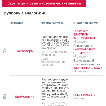
Скрыть групповые и нозологические аналоги
Групповые аналоги: 40
Название
Форма выпуска
Владелец рег. уд.
Laboratoire
INNOTECH
Рас­твор для мес­тно­
INTERNATIONAL
го и на­руж­но­го при­
(Франция)
мене­ния 500 мг+200
мг/100 мл: фл. 125 мл
Произведено:
или 300 мл
LABORATOIRES
Бактодерм
РУ: ЛСР-007051/09
CHEMINEAU
от 07.09.09
(Франция)
Дата
Выпускающий
переоформления:
контроль качества:
19.06.18
INNOTHERA CHOUZY
(Франция)
Рас­твор для на­руж­
но­го при­мене­ния
(спир­то­вой) 20 мл/1
л: 50 мл, 100 мл, 200
мл, 250 мл, 500 мл
или 1 л фл. 1 шт., 5 л
БРЫНЦАЛОВ-А
БиоАсептик
или 10 л ка­нис­тры 1
(Россия)
шт.
РУ: ЛП-№(012672)-