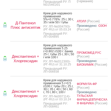
(Германия)
Предыдущий РУ: П
N015461/01
Крем для на­руж­но­го
при­мене­ния
5%+0.776%: 25 г, 30 г,
(Россия)
АТОЛЛ
35 г или 50 г ту­бы
Д-Пантенол
Произведено:
ОЗОН
РУ: ЛП-№(004793)-
Плюс антисептик
(Россия)
(РГ-RU) от 05.03.24
Предыдущий РУ:
ЛП-004895
Крем для на­руж­но­го
при­мене­ния 5.25
г+0.802 г/100 г: бан­ка
ПРОМОМЕД РУС
25 г; ту­бы 25 г, 30 г, 50
Декспантенол +
(Россия)
г или 100 г
Хлоргексидин
Произведено:
РУ: ЛП-№(012300)-
(РГ-RU) от 31.10.25
(Россия)
БИОХИМИК
Предыдущий РУ:
ЛП-006938
Крем для на­руж­но­го
при­мене­ния 5 г+0.5
ФОРМУЛА-ФР
г/100 г: ту­бы 20 г, 25 г,
(Россия)
30 г, 35 г, 40 г, 50 г, 60
Декспантенол +
Произведено:
г, 70 г, 80 г, 100 г
Хлоргексидин
ТУЛЬСКАЯ
РУ: ЛП-№(007114)-
(РГ-RU) от 03.10.24
ФАРМАЦЕВТИЧЕСКА
(Россия)
Я ФАБРИКА
Предыдущий РУ:
ЛП-008461