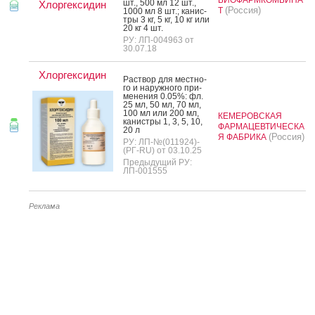
шт., 500 мл 12 шт.,
Хлоргексидин
(Россия)
Т
1000 мл 8 шт.; ка­нис­
тры 3 кг, 5 кг, 10 кг или
20 кг 4 шт.
РУ: ЛП-004963 от
30.07.18
Хлоргексидин
Рас­твор для мес­тно­
го и на­руж­но­го при­
мене­ния 0.05%: фл.
25 мл, 50 мл, 70 мл,
100 мл или 200 мл,
КЕМЕРОВСКАЯ
ка­нис­тры 1, 3, 5, 10,
ФАРМАЦЕВТИЧЕСКА
20 л
(Россия)
Я ФАБРИКА
РУ: ЛП-№(011924)-
(РГ-RU) от 03.10.25
Предыдущий РУ:
ЛП-001555
Реклама