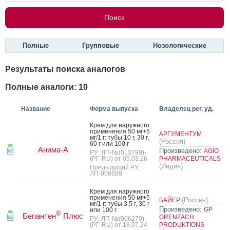
Полные
Групповые
Нозологические
Результаты поиска аналогов
Полные аналоги: 10
Название
Форма выпуска
Владелец рег. уд.
Крем для на­руж­но­го
при­мене­ния 50 мг+5
АРГУМЕНТУМ
мг/1 г: ту­бы 10 г, 30 г,
(Россия)
60 г или 100 г
Анима-А
Произведено:
AGIO
РУ: ЛП-№(013799)-
(РГ-RU) от 05.03.26
PHARMACEUTICALS
(Индия)
Предыдущий РУ:
ЛП-008688
Крем для на­руж­но­го
при­мене­ния 50 мг+5
(Россия)
БАЙЕР
мг/1 г: ту­бы 3.5 г, 30 г
Произведено:
GP
или 100 г
®
Бепантен
Плюс
GRENZACH
РУ: ЛП-№(006270)-
(РГ-RU) от 18.07.24
PRODUKTIONS