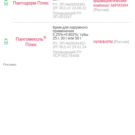
фармацевтический
Пантодерм Плюс
РУ: ЛП-№(000936)-
комбинат АКРИХИН
(РГ-RU) от 24.06.22
(Россия)
Предыдущий РУ:
ЛП-003167
Крем для на­руж­но­го
при­мене­ния
5.25%+0.802%: ту­бы
®
25 г, 30 г или 50 г
Пантомеколь
(Россия)
НИЖФАРМ
РУ: ЛП-№(004440)-
Плюс
(РГ-RU) от 29.01.24
Предыдущий РУ:
ЛСР-001794/08
Реклама