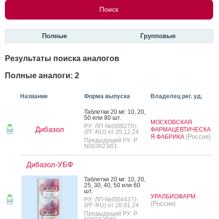
Полные
Групповые
Результаты поиска аналогов
Полные аналоги: 2
Название
Форма выпуска
Владелец рег. уд.
Таб­летки 20 мг: 10, 20,
50 или 80 шт.
МОСКОВСКАЯ
РУ: ЛП-№(008270)-
Дибазол
ФАРМАЦЕВТИЧЕСКА
(РГ-RU) от 25.12.24
(Россия)
Я ФАБРИКА
Предыдущий РУ: Р
N003623/01
Дибазол-УБФ
Таб­летки 20 мг: 10, 20,
25, 30, 40, 50 или 60
шт.
УРАЛБИОФАРМ
РУ: ЛП-№(004437)-
(Россия)
(РГ-RU) от 26.01.24
Предыдущий РУ: Р