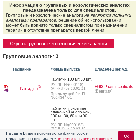
Информация о групповых и нозологических аналогах
предназначена только для специалистов.
Групповые и нозологические аналоги
не являются полными
аналогами препаратов
, решение об их использовании
может быть принято только специалистом при назначении
терапии в отсутствие препаратов первой линии.
Скрыть групповые и нозологические аналоги
Групповые аналоги: 3
Название
Форма выпуска
Владелец рег. уд.
Таб­летки 100 мг: 50 шт.
РУ: ЛП-№(000118)-
EGIS Pharmaceuticals
®
Галидор
(РГ-RU) от 18.01.21
(Венгрия)
Предыдущий РУ: П
N014344/01
Таб­летки, пок­ры­тые
пле­ноч­ной обо­лоч­кой,
100 мг: 30, 60 или 90
шт.
РУ: ЛП-№(009183)-
(РГ-RU) от 10.03.25
На сайте Видаль используются файлы cookie
ЕСКО ФАРМА
Предыдущий РУ:
Ok
ЛП-008245
(Россия)
Продолжая, вы принимаете
пользовательское соглашение
.