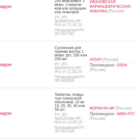
200 мл/в компл. с
ИВАНОВСКАЯ
мерн. ста­кан­чи­
ридон
ФАРМАЦЕВТИЧЕСКАЯ
ком или шпри­цем,
(Россия)
ФАБРИКА
или ло­жеч­кой
РУ: ЛП-
№(008530)-(РГ-
RU) от 21.01.25
Предыдущий РУ:
ЛП-007783
Сус­пензия для
при­ема внутрь 1
мг/мл: фл. 100 или
200 мл
(Россия)
АТОЛЛ
ридон
РУ: ЛП-
Произведено:
ОЗОН
№(009203)-(РГ-
(Россия)
RU) от 11.03.25
Предыдущий РУ:
ЛП-008438
Таб­летки, пок­ры­
тые пле­ноч­ной
обо­лоч­кой, 10 мг:
10, 20, 30, 40 или
(Россия)
ФОРМУЛА-ФР
50 шт.
ридон
Произведено:
АВВА РУС
РУ: ЛП-
(Россия)
№(010108)-(РГ-
RU) от 13.05.25
Предыдущий РУ:
ЛП-007169