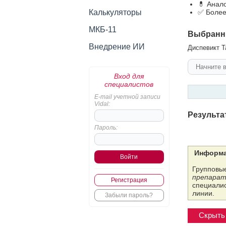
💊 Анал
Калькуляторы
✅ Более
МКБ-11
Выбранн
Внедрение ИИ
Диспевикт Т
Вход для
специалистов
E-mail учетной записи
Vidal:
Результа
Пароль:
Информа
Групповые
препарат
Регистрация
специалис
линии.
Забыли пароль?
Скрыть 