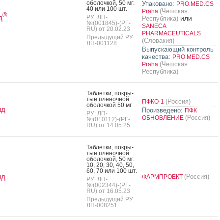
обо­лоч­кой, 50 мг:
Упаковано:
PRO.MED.CS
40 или 100 шт.
(Чешская
Praha
®
д
РУ: ЛП-
или
Республика)
№(001845)-(РГ-
SANECA
RU) от 20.02.23
PHARMACEUTICALS
Предыдущий РУ:
(Словакия)
ЛП-001128
Выпускающий контроль
качества:
PRO.MED.CS
(Чешская
Praha
Республика)
Таб­летки, пок­ры­
тые пле­ноч­ной
(Россия)
ПФКО-1
обо­лоч­кой 50 мг
ид
Произведено:
ПФК
РУ: ЛП-
(Россия)
ОБНОВЛЕНИЕ
№(010112)-(РГ-
RU) от 14.05.25
Таб­летки, пок­ры­
тые пле­ноч­ной
обо­лоч­кой, 50 мг:
10, 20, 30, 40, 50,
60, 70 или 100 шт.
ид
(Россия)
ФАРМПРОЕКТ
РУ: ЛП-
№(002344)-(РГ-
RU) от 16.05.23
Предыдущий РУ:
ЛП-008251