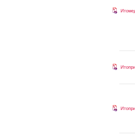
Итоме
Итопр
Итопр