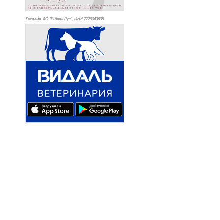
Реклама. АО "Видаль Рус", ИНН 772
8043605