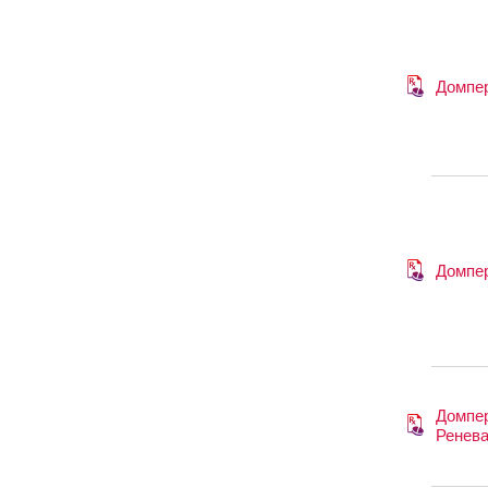
Домпе
Домпе
Домпе
Ренев