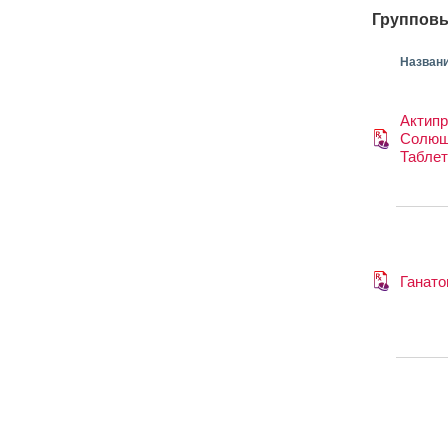
Групповы
Назван
Актип
Солю
Таблет
Ганато