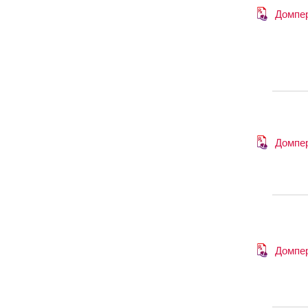
Домпе
Домпе
Домпе