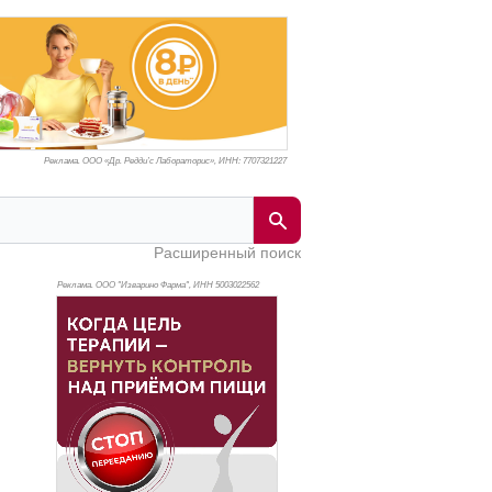
Реклама. ООО «Др. Редди’с Лабораторис», ИНН: 770
7321227
Расширенный поиск
Реклама. ООО "Изварино Фарма", ИНН 500
3022562