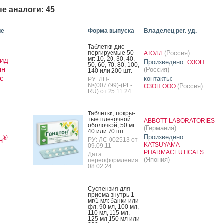
е аналоги: 45
ие
Форма выпуска
Владелец рег. уд.
Таб­летки дис­
перги­ру­емые 50
(Россия)
АТОЛЛ
мг: 10, 20, 30, 40,
рид
Произведено:
ОЗОН
50, 60, 70, 80, 100,
шн
(Россия)
140 или 200 шт.
с
контакты:
РУ: ЛП-
№(007799)-(РГ-
(Россия)
ОЗОН ООО
RU) от 25.11.24
Таб­летки, пок­ры­
тые пле­ноч­ной
ABBOTT LABORATORIES
обо­лоч­кой, 50 мг:
(Германия)
40 или 70 шт.
Произведено:
®
н
РУ: ЛС-002513 от
KATSUYAMA
09.09.11
PHARMACEUTICALS
Дата
(Япония)
переоформления:
08.02.24
Сус­пензия для
при­ема внутрь 1
мг/1 мл: бан­ки или
фл. 90 мл, 100 мл,
110 мл, 115 мл,
125 мл 150 мл или