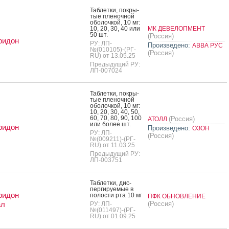
Таб­летки, пок­ры­
тые пле­ноч­ной
обо­лоч­кой, 10 мг:
10, 20, 30, 40 или
МК ДЕВЕЛОПМЕНТ
50 шт.
(Россия)
ридон
РУ: ЛП-
Произведено:
АВВА РУС
№(010105)-(РГ-
(Россия)
RU) от 13.05.25
Предыдущий РУ:
ЛП-007024
Таб­летки, пок­ры­
тые пле­ноч­ной
обо­лоч­кой, 10 мг:
10, 20, 30, 40, 50,
60, 70, 80, 90, 100
(Россия)
АТОЛЛ
или бо­лее шт.
ридон
Произведено:
ОЗОН
РУ: ЛП-
(Россия)
№(009211)-(РГ-
RU) от 11.03.25
Предыдущий РУ:
ЛП-003751
Таб­летки, дис­
перги­ру­емые в
ридон
по­лос­ти рта 10 мг
ПФК ОБНОВЛЕНИЕ
ал
(Россия)
РУ: ЛП-
№(011497)-(РГ-
RU) от 01.09.25