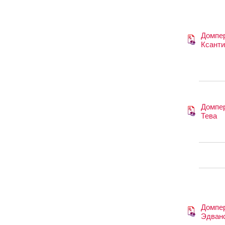
Домпе
Ксанти
Домпе
Тева
Домпе
Эдван