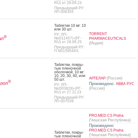
RU) от 29.09.23
Предыдущий РУ:
ЛП-006355
Таб­летки 10 мг: 10
или 30 шт.
TORRENT
РУ: ЛП-
®
ал
№(011457)-(РГ-
PHARMACEUTICALS
RU) от 28.08.25
(Индия)
Предыдущий РУ:
П N015954/01
Таб­летки, пок­ры­
тые пле­ноч­ной
обо­лоч­кой, 10 мг:
10, 20, 30, 40, или
(Россия)
АРТЕЛАР
50 шт.
®
азол
Произведено:
АВВА РУС
РУ: ЛП-
(Россия)
№(003829)-(РГ-
RU) от 27.11.23
Предыдущий РУ:
ЛП-007039
PRO.MED.CS Praha
(Чешская Республика)
Произведено:
PRO.MED.CS Praha
Таб­летки, пок­ры­
(Чешская Республика)
тые пле­ноч­ной