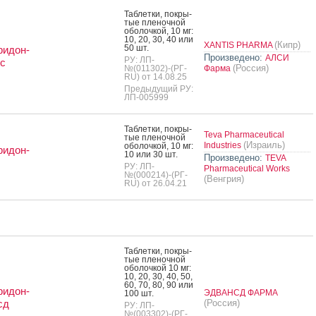
Таб­летки, пок­ры­
тые пле­ноч­ной
обо­лоч­кой, 10 мг:
10, 20, 30, 40 или
(Кипр)
XANTIS PHARMA
50 шт.
ридон-
Произведено:
АЛСИ
РУ: ЛП-
с
(Россия)
№(011302)-(РГ-
Фарма
RU) от 14.08.25
Предыдущий РУ:
ЛП-005999
Таб­летки, пок­ры­
Teva Pharmaceutical
тые пле­ноч­ной
(Израиль)
Industries
обо­лоч­кой, 10 мг:
ридон-
10 или 30 шт.
Произведено:
TEVA
РУ: ЛП-
Pharmaceutical Works
№(000214)-(РГ-
(Венгрия)
RU) от 26.04.21
Таб­летки, пок­ры­
тые пле­ноч­ной
обо­лоч­кой 10 мг:
10, 20, 30, 40, 50,
60, 70, 80, 90 или
ридон-
ЭДВАНСД ФАРМА
100 шт.
сд
(Россия)
РУ: ЛП-
№(003302)-(РГ-