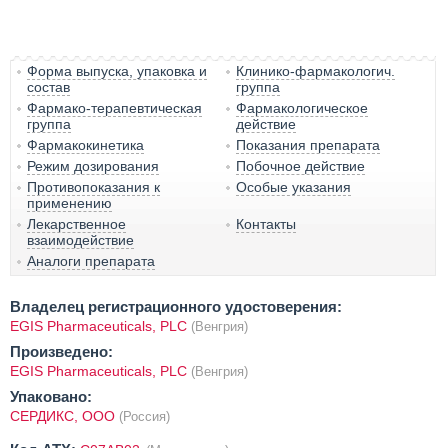
Форма выпуска, упаковка и
Клинико-фармакологич.
состав
группа
Фармако-терапевтическая
Фармакологическое
группа
действие
Фармакокинетика
Показания препарата
Режим дозирования
Побочное действие
Противопоказания к
Особые указания
применению
Лекарственное
Контакты
взаимодействие
Аналоги препарата
Владелец регистрационного удостоверения:
EGIS Pharmaceuticals, PLC
(Венгрия)
Произведено:
EGIS Pharmaceuticals, PLC
(Венгрия)
Упаковано:
СЕРДИКС, ООО
(Россия)