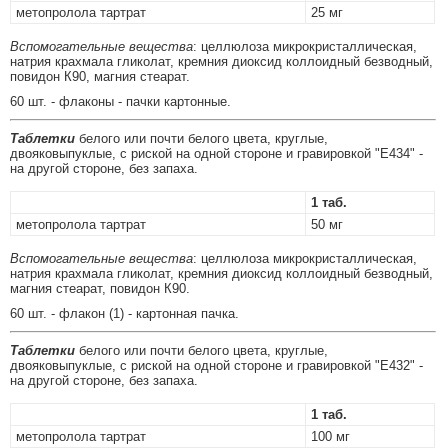
метопролола тартрат
25 мг
Вспомогательные вещества
: целлюлоза микрокристаллическая,
натрия крахмала гликолат, кремния диоксид коллоидный безводный,
повидон К90, магния стеарат.
60 шт. - флаконы - пачки картонные.
Таблетки
белого или почти белого цвета, круглые,
двояковыпуклые, с риской на одной стороне и гравировкой "Е434" -
на другой стороне, без запаха.
1 таб.
метопролола тартрат
50 мг
Вспомогательные вещества
: целлюлоза микрокристаллическая,
натрия крахмала гликолат, кремния диоксид коллоидный безводный,
магния стеарат, повидон К90.
60 шт. - флакон (1) - картонная пачка.
Таблетки
белого или почти белого цвета, круглые,
двояковыпуклые, с риской на одной стороне и гравировкой "Е432" -
на другой стороне, без запаха.
1 таб.
метопролола тартрат
100 мг