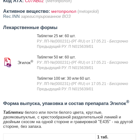
Код ATX:
C07AB02
(Метопролол)
Активное вещество:
метопролол
(metoprolol)
Rec.INN
зарегистрированное ВОЗ
Лекарственные формы
Таблетки 25 мг: 60 шт.
РУ: ЛП-№(000231)-(РГ-RU) от 17.05.21
- Бессрочно
Предыдущий РУ: П N015639/01
Таблетки 50 мг: 60 шт.
®
Эгилок
РУ: ЛП-№(000231)-(РГ-RU) от 17.05.21
- Бессрочно
Предыдущий РУ: П N015639/01
Таблетки 100 мг: 30 или 60 шт.
РУ: ЛП-№(000231)-(РГ-RU) от 17.05.21
- Бессрочно
Предыдущий РУ: П N015639/01
®
Форма выпуска, упаковка и состав препарата Эгилок
Таблетки
белого или почти белого цвета, круглые,
двояковыпуклые, с крестообразной разделительной линией и
двойным скосом на одной стороне и гравировкой "Е435" - на другой
стороне, без запаха.
1 таб.