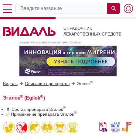
СПРАВОЧНИК
ЛЕКАРСТВЕННЫХ СРЕДСТВ
Реклама. ООО «Пфайзер Инновации», ИНН 770
3106050
®
Видаль
Описания препаратов
Эгилок
®
®
Эгилок
(Egilok
)
®
💊 Состав препарата Эгилок
®
✅ Применение препарата Эгилок