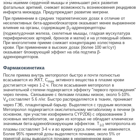
зоны ишемии сердечной мышцы и уменьшает риск развития
фатальных аритмий, снижает возможность возникновения рецидивов
инфаркта миокарда. Предупреждает развитие мигрени.
При применении в средних терапевтических дозах в отличие от
неселективных бета-адреноблокаторов оказывает менее выраженное
влияние на органы, содержащие β
-адренорецепторы
2
(поджелудочная железа, скелетные мышцы, гладкая мускулатура
периферических артерий, бронхов и матки) и на углеводный обмен.
При многолетнем приеме снижает концентрацию холестерина в
крови. При применении в высоких дозах (более 100 мг/сут)
оказывает блокирующий эффект на оба подтипа β-
адренорецепторов.
Фармакокинетика
После приема внутрь метопролол быстро и почти полностью
всасывается из ЖКТ, C
активного вещества в плазме крови
max
достигается через 1-2 ч. После всасывания метопролол в
значительной степени подвергается эффекту "первого прохождения"
через печень. Связывание с белками плазмы низкое, около 5-10%.
V
составляет 5.6 л/кг. Быстро распределяется в тканях, проникает
d
через ГЭБ, плацентарный барьер. Выделяется с грудным молоком.
Метопролол подвергается окислительному метаболизму в печени (в
основном, при участии изофермента CYP2D6) с образованием 3
основных метаболитов, ни один из которых не обладает клинически
значимым бета-адреноблокирующим эффектом. T
метопролола из
1/2
плазмы составляет 3-4 ч и во время курса лечения не изменяется.
Более 95% принятой дозы выделяется почками, около 5% от
принятой дозы выводится почками в неизмененном виде.