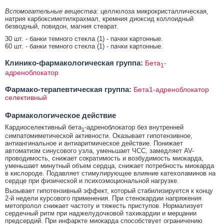
Вспомогательные вещества
: целлюлоза микрокристаллическая,
натрия карбоксиметилкрахмал, кремния диоксид коллоидный
безводный, повидон, магния стеарат.
30 шт. - банки темного стекла (1) - пачки картонные.
60 шт. - банки темного стекла (1) - пачки картонные.
Клинико-фармакологическая группа:
Бета
-
1
адреноблокатор
Фармако-терапевтическая группа:
Бета1-адреноблокатор
селективный
Фармакологическое действие
Кардиоселективный бета
-адреноблокатор без внутренней
1
симпатомиметической активности. Оказывает гипотензивное,
антиангинальное и антиаритмическое действие. Понижает
автоматизм синусового узла, уменьшает ЧСС, замедляет AV-
проводимость, снижает сократимость и возбудимость миокарда,
уменьшает минутный объем сердца, снижает потребность миокарда
в кислороде. Подавляет стимулирующее влияние катехоламинов на
сердце при физической и психоэмоциональной нагрузке.
Вызывает гипотензивный эффект, который стабилизируется к концу
2-й недели курсового применения. При стенокардии напряжения
метопролол снижает частоту и тяжесть приступов. Нормализует
сердечный ритм при наджелудочковой тахикардии и мерцании
предсердий. При инфаркте миокарда способствует ограничению