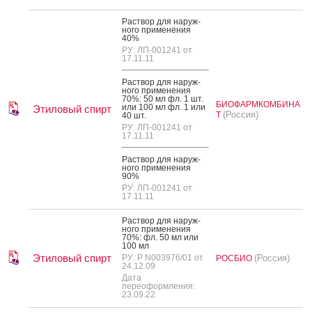
Рас­твор для на­руж­
но­го при­мене­ния
40%
РУ: ЛП-001241 от
17.11.11
Рас­твор для на­руж­
но­го при­мене­ния
70%: 50 мл фл. 1 шт.
БИОФАРМКОМБИНА
или 100 мл фл. 1 или
Этиловый спирт
(Россия)
Т
40 шт.
РУ: ЛП-001241 от
17.11.11
Рас­твор для на­руж­
но­го при­мене­ния
90%
РУ: ЛП-001241 от
17.11.11
Рас­твор для на­руж­
но­го при­мене­ния
70%: фл. 50 мл или
100 мл
Этиловый спирт
РУ: Р N003976/01 от
(Россия)
РОСБИО
24.12.09
Дата
переоформления:
23.09.22