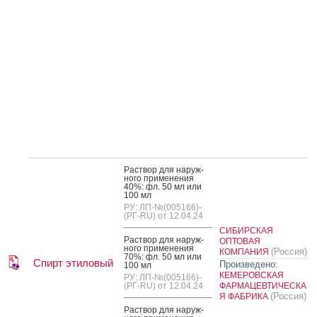
Рас­твор для на­руж­
но­го при­мене­ния
40%: фл. 50 мл или
100 мл
РУ: ЛП-№(005166)-
(РГ-RU) от 12.04.24
СИБИРСКАЯ
Рас­твор для на­руж­
ОПТОВАЯ
но­го при­мене­ния
(Россия)
КОМПАНИЯ
70%: фл. 50 мл или
Спирт этиловый
Произведено:
100 мл
КЕМЕРОВСКАЯ
РУ: ЛП-№(005166)-
(РГ-RU) от 12.04.24
ФАРМАЦЕВТИЧЕСКА
(Россия)
Я ФАБРИКА
Рас­твор для на­руж­