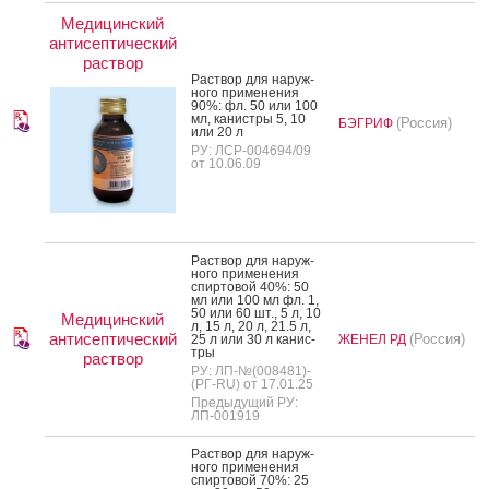
Медицинский
антисептический
раствор
Рас­твор для на­руж­
но­го при­мене­ния
90%: фл. 50 или 100
мл, ка­нис­тры 5, 10
(Россия)
БЭГРИФ
или 20 л
РУ: ЛСР-004694/09
от 10.06.09
Рас­твор для на­руж­
но­го при­мене­ния
спир­то­вой 40%: 50
мл или 100 мл фл. 1,
50 или 60 шт., 5 л, 10
Медицинский
л, 15 л, 20 л, 21.5 л,
антисептический
(Россия)
25 л или 30 л ка­нис­
ЖЕНЕЛ РД
тры
раствор
РУ: ЛП-№(008481)-
(РГ-RU) от 17.01.25
Предыдущий РУ:
ЛП-001919
Рас­твор для на­руж­
но­го при­мене­ния
спир­то­вой 70%: 25