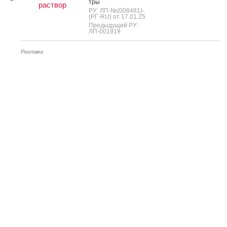
тры
раствор
РУ: ЛП-№(008481)-
(РГ-RU) от 17.01.25
Предыдущий РУ:
ЛП-001919
Реклама