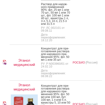
Рас­твор для на­руж­
но­го при­мене­ния
90%: фл. 25 мл 1 или
70 шт., 50 мл 1 или 70
шт., фл. 100 мл 1 или
40 шт., ка­нис­тры 1 л,
3 л, 5 л, 10 л, 21.5 л
или 31.5 л
РУ: ЛС-002101 от
09.08.11
Дата
переоформления:
18.12.20
Кон­цен­трат для при­
готов­ле­ния рас­тво­ра
для на­руж­но­го при­
мене­ния 95%: фл. 50
мл 1 или 35 шт.
Этанол
(Россия)
РОСБИО
РУ: Р N003960/01 от
медицинский
24.02.10
Дата
переоформления:
08.08.22
Этанол
Кон­цен­трат для при­
готов­ле­ния рас­тво­ра
медицинский
для на­руж­но­го при­
мене­ния 95%: фл. 50
мл или 100 мл, бут.
100 мл, 1 л или 5 л,
ка­нис­тры 5, 10 или 50
(Россия)
РОСБИО