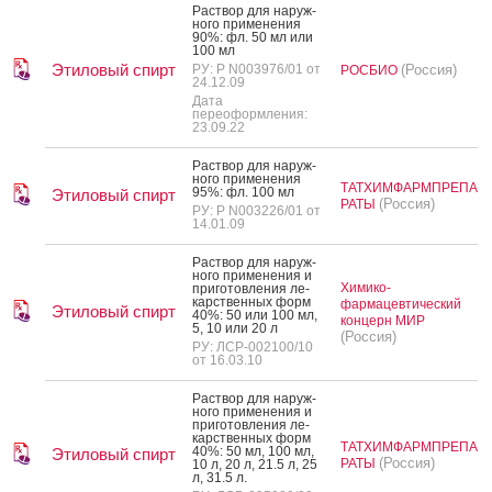
Рас­твор для на­руж­
но­го при­мене­ния
90%: фл. 50 мл или
100 мл
Этиловый спирт
РУ: Р N003976/01 от
(Россия)
РОСБИО
24.12.09
Дата
переоформления:
23.09.22
Рас­твор для на­руж­
но­го при­мене­ния
ТАТХИМФАРМПРЕПА
95%: фл. 100 мл
Этиловый спирт
(Россия)
РАТЫ
РУ: Р N003226/01 от
14.01.09
Рас­твор для на­руж­
но­го при­мене­ния и
Химико-
при­готов­ле­ния ле­
карс­твен­ных форм
фармацевтический
Этиловый спирт
40%: 50 или 100 мл,
концерн МИР
5, 10 или 20 л
(Россия)
РУ: ЛСР-002100/10
от 16.03.10
Рас­твор для на­руж­
но­го при­мене­ния и
при­готов­ле­ния ле­
карс­твен­ных форм
ТАТХИМФАРМПРЕПА
40%: 50 мл, 100 мл,
Этиловый спирт
(Россия)
РАТЫ
10 л, 20 л, 21.5 л, 25
л, 31.5 л.