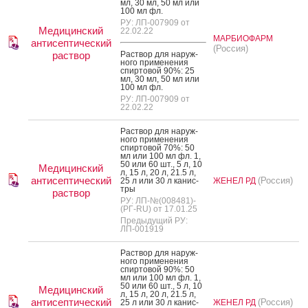
мл, 30 мл, 50 мл или
100 мл фл.
РУ: ЛП-007909 от
Медицинский
22.02.22
МАРБИОФАРМ
антисептический
(Россия)
раствор
Рас­твор для на­руж­
но­го при­мене­ния
спир­то­вой 90%: 25
мл, 30 мл, 50 мл или
100 мл фл.
РУ: ЛП-007909 от
22.02.22
Рас­твор для на­руж­
но­го при­мене­ния
спир­то­вой 70%: 50
мл или 100 мл фл. 1,
50 или 60 шт., 5 л, 10
Медицинский
л, 15 л, 20 л, 21.5 л,
антисептический
(Россия)
25 л или 30 л ка­нис­
ЖЕНЕЛ РД
тры
раствор
РУ: ЛП-№(008481)-
(РГ-RU) от 17.01.25
Предыдущий РУ:
ЛП-001919
Рас­твор для на­руж­
но­го при­мене­ния
спир­то­вой 90%: 50
мл или 100 мл фл. 1,
50 или 60 шт., 5 л, 10
Медицинский
л, 15 л, 20 л, 21.5 л,
антисептический
(Россия)
25 л или 30 л ка­нис­
ЖЕНЕЛ РД