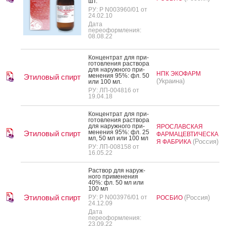
шт.
РУ: Р N003960/01 от
24.02.10
Дата
переоформления:
08.08.22
Кон­цен­трат для при­
готов­ле­ния рас­тво­ра
для на­руж­но­го при­
НПК ЭКОФАРМ
мене­ния 95%: фл. 50
Этиловый спирт
(Украина)
или 100 мл.
РУ: ЛП-004816 от
19.04.18
Кон­цен­трат для при­
готов­ле­ния рас­тво­ра
для на­руж­но­го при­
ЯРОСЛАВСКАЯ
мене­ния 95%: фл. 25
Этиловый спирт
ФАРМАЦЕВТИЧЕСКА
мл, 50 мл или 100 мл
(Россия)
Я ФАБРИКА
РУ: ЛП-008158 от
16.05.22
Рас­твор для на­руж­
но­го при­мене­ния
40%: фл. 50 мл или
100 мл
Этиловый спирт
РУ: Р N003976/01 от
(Россия)
РОСБИО
24.12.09
Дата
переоформления:
23.09.22