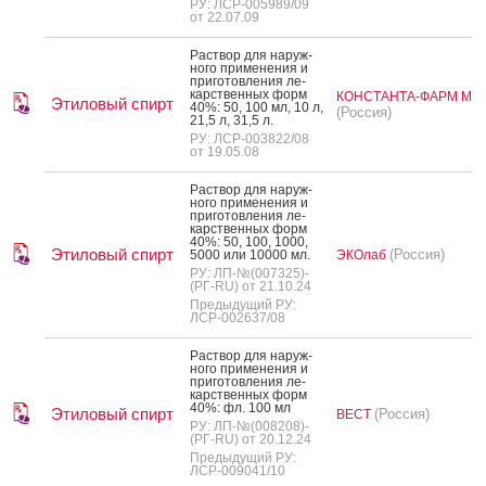
РУ: ЛСР-005989/09
от 22.07.09
Рас­твор для на­руж­
но­го при­мене­ния и
при­готов­ле­ния ле­
карс­твен­ных форм
КОНСТАНТА-ФАРМ М
Этиловый спирт
40%: 50, 100 мл, 10 л,
(Россия)
21,5 л, 31,5 л.
РУ: ЛСР-003822/08
от 19.05.08
Рас­твор для на­руж­
но­го при­мене­ния и
при­готов­ле­ния ле­
карс­твен­ных форм
40%: 50, 100, 1000,
Этиловый спирт
(Россия)
5000 или 10000 мл.
ЭКОлаб
РУ: ЛП-№(007325)-
(РГ-RU) от 21.10.24
Предыдущий РУ:
ЛСР-002637/08
Рас­твор для на­руж­
но­го при­мене­ния и
при­готов­ле­ния ле­
карс­твен­ных форм
40%: фл. 100 мл
Этиловый спирт
(Россия)
ВЕСТ
РУ: ЛП-№(008208)-
(РГ-RU) от 20.12.24
Предыдущий РУ:
ЛСР-009041/10