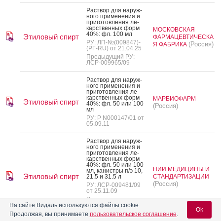
Рас­твор для на­руж­
но­го при­мене­ния и
при­готов­ле­ния ле­
карс­твен­ных форм
МОСКОВСКАЯ
40%: фл. 100 мл
Этиловый спирт
ФАРМАЦЕВТИЧЕСКА
РУ: ЛП-№(009847)-
(Россия)
Я ФАБРИКА
(РГ-RU) от 21.04.25
Предыдущий РУ:
ЛСР-009965/09
Рас­твор для на­руж­
но­го при­мене­ния и
при­готов­ле­ния ле­
карс­твен­ных форм
МАРБИОФАРМ
Этиловый спирт
40%: фл. 50 или 100
(Россия)
мл
РУ: Р N000147/01 от
05.09.11
Рас­твор для на­руж­
но­го при­мене­ния и
при­готов­ле­ния ле­
карс­твен­ных форм
40%: фл. 50 или 100
НИИ МЕДИЦИНЫ И
мл, ка­нис­тры п/э 10,
Этиловый спирт
21.5 и 31.5 л
СТАНДАРТИЗАЦИИ
(Россия)
РУ: ЛСР-009481/09
от 25.11.09
Дата
переоформления:
На сайте Видаль используются файлы cookie
Ok
09.10.23
Продолжая, вы принимаете
пользовательское соглашение
.