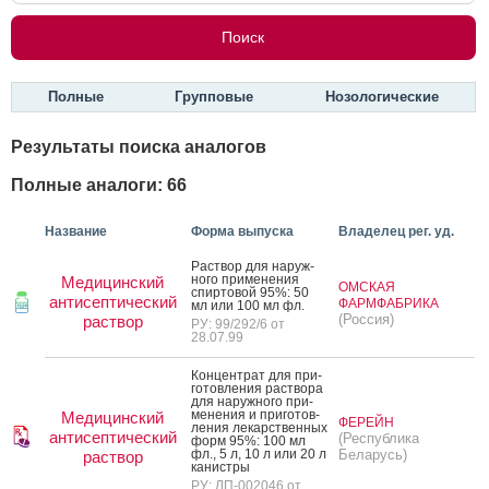
Полные
Групповые
Нозологические
Результаты поиска аналогов
Полные аналоги: 66
Название
Форма выпуска
Владелец рег. уд.
Рас­твор для на­руж­
но­го при­мене­ния
Медицинский
ОМСКАЯ
спир­то­вой 95%: 50
антисептический
ФАРМФАБРИКА
мл или 100 мл фл.
(Россия)
раствор
РУ: 99/292/6 от
28.07.99
Кон­цен­трат для при­
готов­ле­ния рас­тво­ра
для на­руж­но­го при­
мене­ния и при­готов­
Медицинский
ФЕРЕЙН
ле­ния ле­карс­твен­ных
антисептический
(Республика
форм 95%: 100 мл
фл., 5 л, 10 л или 20 л
Беларусь)
раствор
ка­нис­тры
РУ: ЛП-002046 от