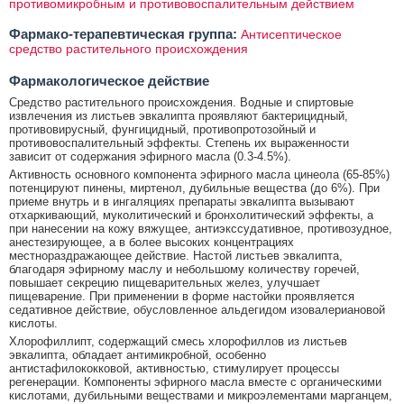
противомикробным и противовоспалительным действием
Фармако-терапевтическая группа:
Антисептическое
средство растительного происхождения
Фармакологическое действие
Средство растительного происхождения. Водные и спиртовые
извлечения из листьев эвкалипта проявляют бактерицидный,
противовирусный, фунгицидный, противопротозойный и
противовоспалительный эффекты. Степень их выраженности
зависит от содержания эфирного масла (0.3-4.5%).
Активность основного компонента эфирного масла цинеола (65-85%)
потенцируют пинены, миртенол, дубильные вещества (до 6%). При
приеме внутрь и в ингаляциях препараты эвкалипта вызывают
отхаркивающий, муколитический и бронхолитический эффекты, а
при нанесении на кожу вяжущее, антиэкссудативное, противозудное,
анестезирующее, а в более высоких концентрациях
местнораздражающее действие. Настой листьев эвкалипта,
благодаря эфирному маслу и небольшому количеству горечей,
повышает секрецию пищеварительных желез, улучшает
пищеварение. При применении в форме настойки проявляется
седативное действие, обусловленное альдегидом изовалериановой
кислоты.
Хлорофиллипт, содержащий смесь хлорофиллов из листьев
эвкалипта, обладает антимикробной, особенно
антистафилококковой, активностью, стимулирует процессы
регенерации. Компоненты эфирного масла вместе с органическими
кислотами, дубильными веществами и микроэлементами марганцем,