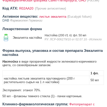
Фармацевтическая фабрика Санкт-Петербурга, ОАО
(Россия)
Код ATX:
R02AA20
(Прочие антисептики)
Активное вещество:
листья эвкалипта
(Eucalypti folium)
DAB
Фармакопея Германии
Лекарственная форма
Настойка (200 г/1 л): фл. 50 мл
Эвкалипта настойка
РУ: ЛСР-006279/10 от 02.07.10
- Истекло
Форма выпуска, упаковка и состав препарата Эвкалипта
настойка
Настойка
в виде прозрачной жидкости зеленовато-коричневого
цвета, со своеобразным запахом.
1 фл.
настойка листьев эвкалипта прутовидного (200 г
50 мл
растительного сырья на 1 л настойки)
Экстрагент:
этанол 70%.
50 мл - флаконы темного стекла (1) - пачки картонные.
Клинико-фармакологическая группа:
Фитопрепарат с