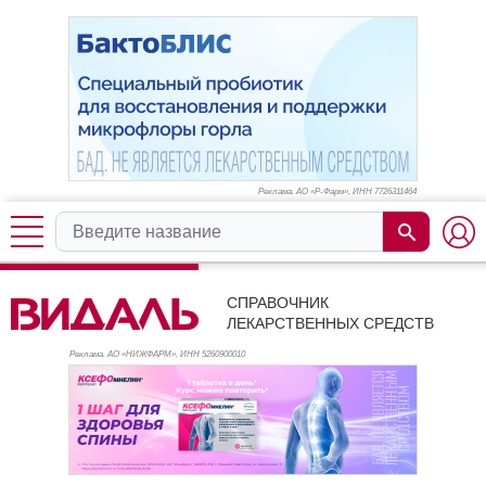
Реклама. АО «Р-Фарм», ИНН 772
6311464
СПРАВОЧНИК
ЛЕКАРСТВЕННЫХ СРЕДСТВ
Реклама. АО «НИЖФАРМ», ИНН 526
0900010