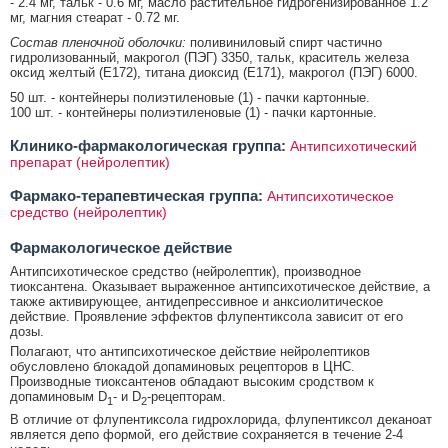
- 2.4 мг, тальк - 0.6 мг, масло растительное гидрогенизированное 1.2
мг, магния стеарат - 0.72 мг.
Состав пленочной оболочки:
поливиниловый спирт частично
гидролизованный, макрогол (ПЭГ) 3350, тальк, краситель железа
оксид желтый (Е172), титана диоксид (Е171), макрогол (ПЭГ) 6000.
50 шт. - контейнеры полиэтиленовые (1) - пачки картонные.
100 шт. - контейнеры полиэтиленовые (1) - пачки картонные.
Клинико-фармакологическая группа:
Антипсихотический
препарат (нейролептик)
Фармако-терапевтическая группа:
Антипсихотическое
средство (нейролептик)
Фармакологическое действие
Антипсихотическое средство (нейролептик), производное
тиоксантена. Оказывает выраженное антипсихотическое действие, а
также активирующее, антидепрессивное и анксиолитическое
действие. Проявление эффектов флупентиксола зависит от его
дозы.
Полагают, что антипсихотическое действие нейролептиков
обусловлено блокадой допаминовых рецепторов в ЦНС.
Производные тиоксантенов обладают высоким сродством к
допаминовым D
- и D
-рецепторам.
1
2
В отличие от флупентиксола гидрохлорида, флупентиксол деканоат
является депо формой, его действие сохраняется в течение 2-4