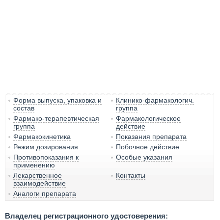
Форма выпуска, упаковка и
Клинико-фармакологич.
состав
группа
Фармако-терапевтическая
Фармакологическое
группа
действие
Фармакокинетика
Показания препарата
Режим дозирования
Побочное действие
Противопоказания к
Особые указания
применению
Лекарственное
Контакты
взаимодействие
Аналоги препарата
Владелец регистрационного удостоверения: