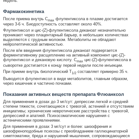
недель.
Фармакокинетика
После приема внутрь C
флупентиксола в плазме достигается
max
через 3-6 ч. Биодоступность составляет около 40%.
Флупентиксол и цис-(Z)-флупентиксола деканоат незначительно
проникают через плацентарный барьер, в небольших количествах
выделяются с грудным молоком. Метаболиты не обладают
нейролептической активностью.
После в/м введения флупентиксола деканоат подвергается
ферментативному расщеплению на активный компонент цис-(Z)-
флупентиксол и декановую кислоту. C
цис-(Z)-флупентиксола в
max
сыворотке достигается к концу первой недели после инъекции.
При приеме внутрь биологический T
составляет примерно 35 ч.
1/2
Выводится флупентиксол в виде метаболитов, главным образом,
через кишечник и частично почками.
Показания активных веществ препарата Флюанксол
Для применения в дозах до 3 мг/сут: депрессии легкой и средней
степени тяжести, сочетающиеся с тревогой, астенией и отсутствием
инициативы; хронические невротические расстройства с тревогой,
депрессией и апатией. Психосоматические нарушения с
астеническими проявлениями.
Для применения в дозах 3 мг/сут и более: шизофрения и
шизофреноподобные психозы с преобладанием галлюцинаторной
симптоматики, бреда и нарушений мышления, сопровождающиеся