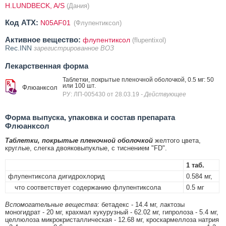
H.LUNDBECK, A/S
(Дания)
Код ATX:
N05AF01
(Флупентиксол)
Активное вещество:
флупентиксол
(flupentixol)
Rec.INN
зарегистрированное ВОЗ
Лекарственная форма
Таблетки, покрытые пленочной оболочкой, 0.5 мг: 50
или 100 шт.
Флюанксол
РУ: ЛП-005430 от 28.03.19
- Действующее
Форма выпуска, упаковка и состав препарата
Флюанксол
Таблетки, покрытые пленочной оболочкой
желтого цвета,
круглые, слегка двояковыпуклые, с тиснением "FD".
1 таб.
флупентиксола дигидрохлорид
0.584 мг,
что соответствует содержанию флупентиксола
0.5 мг
Вспомогательные вещества
: бетадекс - 14.4 мг, лактозы
моногидрат - 20 мг, крахмал кукурузный - 62.02 мг, гипролоза - 5.4 мг,
целлюлоза микрокристаллическая - 12.68 мг, кроскармеллоза натрия