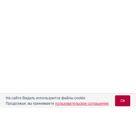
На сайте Видаль используются файлы cookie
Ok
Продолжая, вы принимаете
пользовательское соглашение
.
Содержание
Вход для специалистов
E-mail учетной записи Vidal: