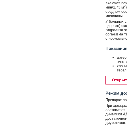
включая поч
2
мин/1.73 м
среднем сос
мочевины.
У больных с
циррозе) ск
гидролиза з
организма т
с нормально
Показания
артер
гипот
хрони
терап
Открыт
Режим до
Препарат пр
При
артери
составляет 
динамики АД
достаточног
диуретиков.