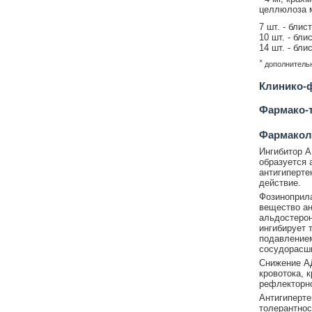
целлюлоза м
7 шт. - блис
10 шт. - бли
14 шт. - бли
×
дополнительн
Клинико-ф
Фармако-т
Фармакол
Ингибитор А
образуется 
антигиперте
действие.
Фозиноприла
вещество ан
альдостерон
ингибирует 
подавлением
сосудорасш
Снижение АД
кровотока, 
рефлекторно
Антигиперте
толерантнос