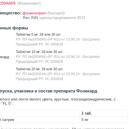
C09AA09
(Фозиноприл)
вещество:
фозиноприл
(fosinopril)
Rec.INN
зарегистрированное ВОЗ
енные формы
Таблетки 5 мг: 28 или 30 шт.
РУ: ЛП-№(005694)-(РГ-RU) от 10.06.24
- Бессрочно
Предыдущий РУ: ЛС-000839
Таблетки 10 мг: 28 или 30 шт.
икард
РУ: ЛП-№(005694)-(РГ-RU) от 10.06.24
- Бессрочно
Предыдущий РУ: ЛС-000839
Таблетки 20 мг: 28 или 30 шт.
РУ: ЛП-№(005694)-(РГ-RU) от 10.06.24
- Бессрочно
Предыдущий РУ: ЛС-000839
уска, упаковка и состав препарата Фозикард
елого или почти белого цвета, круглые, плоскоцилиндрические, с
"FL 5".
1 таб.
 натрия
5 мг