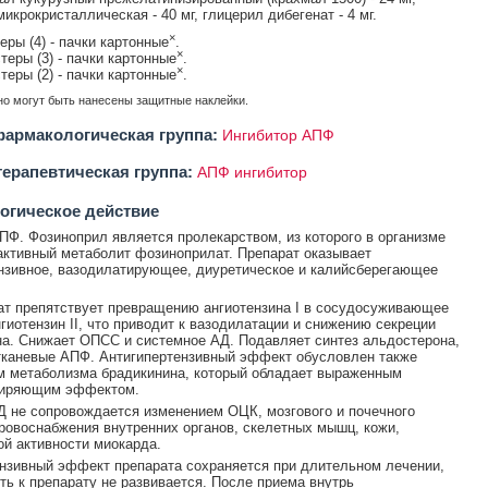
икрокристаллическая - 40 мг, глицерил дибегенат - 4 мг.
×
теры (4) - пачки картонные
.
×
стеры (3) - пачки картонные
.
×
стеры (2) - пачки картонные
.
о могут быть нанесены защитные наклейки.
армакологическая группа:
Ингибитор АПФ
ерапевтическая группа:
АПФ ингибитор
огическое действие
ПФ. Фозиноприл является пролекарством, из которого в организме
активный метаболит фозиноприлат. Препарат оказывает
нзивное, вазодилатирующее, диуретическое и калийсберегающее
т препятствует превращению ангиотензина I в сосудосуживающее
гиотензин II, что приводит к вазодилатации и снижению секреции
а. Снижает ОПСС и системное АД. Подавляет синтез альдостерона,
тканевые АПФ. Антигипертензивный эффект обусловлен также
 метаболизма брадикинина, который обладает выраженным
иряющим эффектом.
 не сопровождается изменением ОЦК, мозгового и почечного
кровоснабжения внутренних органов, скелетных мышц, кожи,
й активности миокарда.
нзивный эффект препарата сохраняется при длительном лечении,
ть к препарату не развивается. После приема внутрь