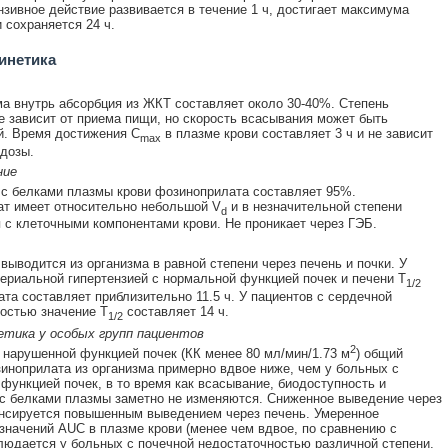
нзивное действие развивается в течение 1 ч, достигает максимума
и сохраняется 24 ч.
инетика
а внутрь абсорбция из ЖКТ составляет около 30-40%. Степень
е зависит от приема пищи, но скорость всасывания может быть
й. Время достижения C
в плазме крови составляет 3 ч и не зависит
max
 дозы.
ние
с белками плазмы крови фозиноприлата составляет 95%.
т имеет относительно небольшой V
и в незначительной степени
d
 с клеточными компонентами крови. Не проникает через ГЭБ.
выводится из организма в равной степени через печень и почки. У
ериальной гипертензией с нормальной функцией почек и печени Т
1/2
та составляет приблизительно 11.5 ч. У пациентов с сердечной
остью значение Т
составляет 14 ч.
1/2
етика у особых групп пациентов
2
 нарушенной функцией почек (КК менее 80 мл/мин/1.73 м
) общий
иноприлата из организма примерно вдвое ниже, чем у больных с
функцией почек, в то время как всасывание, биодоступность и
с белками плазмы заметно не изменяются. Сниженное выведение через
нсируется повышенным выведением через печень. Умеренное
значений AUC в плазме крови (менее чем вдвое, по сравнению с
людается у больных с почечной недостаточностью различной степени,