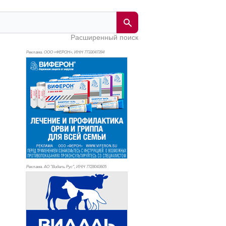
Расширенный поиск
Реклама. ООО «ФЕРОН», ИНН 773
3047394
Реклама. АО "Видаль Рус", ИНН 772
8043605