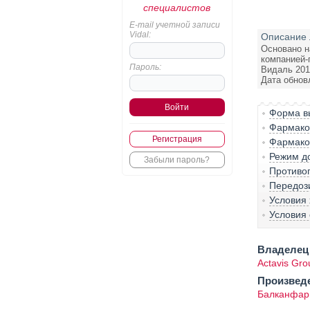
специалистов
E-mail учетной записи
Vidal:
Описание 
Основано н
компанией-
Пароль:
Видаль 201
Дата обнов
Форма вы
Фармако-
Регистрация
Фармако
Режим д
Забыли пароль?
Противо
Передоз
Условия
Условия 
Владелец 
Actavis Gro
Произвед
Балканфар