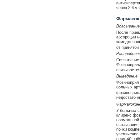
антигиперте
через 2-6 ч 
Фармакок
Всасывание
После прием
абсорбции н
замедленно
от принятой
Распределе
Связывание 
Фозиноприла
связывается
Выведение
Фозиноприл 
больных арт
фозиноприла
недостаточн
Фармакокин
У больных с
клиренс фоз
нормальной 
связывание 
почки компе
увеличение 
нормой) наб