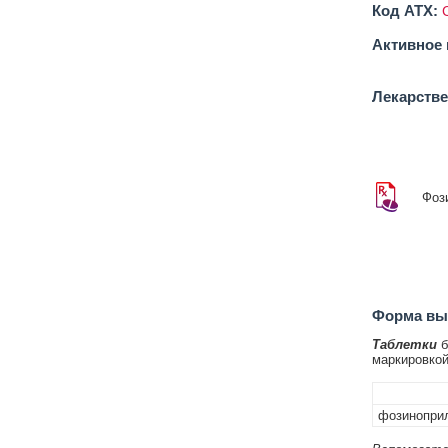
Код ATX:
Активное 
Лекарств
Фоз
Форма вып
Таблетки
б
маркировкой 
фозиноприл