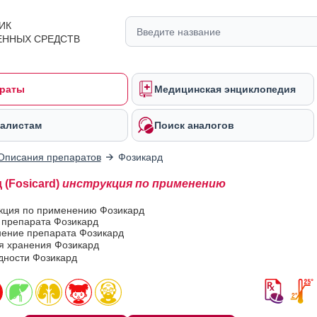
ИК
ЕННЫХ СРЕДСТВ
раты
Медицинская энциклопедия
алистам
Поиск аналогов
Описания препаратов
Фозикард
 (Fosicard)
инструкция по применению
укция по применению Фозикард
 препарата Фозикард
ение препарата Фозикард
я хранения Фозикард
дности Фозикард