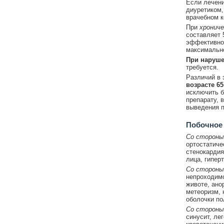
Если лечени
диуретиком,
врачебном к
При
хронич
составляет 
эффективно
максимально
При наруше
требуется.
Различий в 
возрасте 65
исключить б
препарату, 
выведения п
Побочное
Со стороны
ортостатиче
стенокардия
лица, гипер
Со стороны
непроходимос
животе, ано
метеоризм, 
оболочки по
Со стороны
синусит, ле