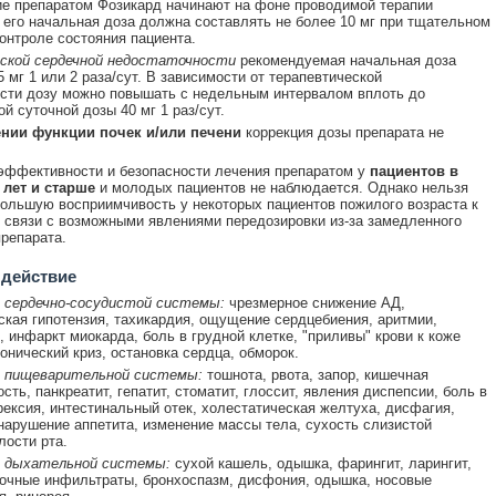
е препаратом Фозикард начинают на фоне проводимой терапии
 его начальная доза должна составлять не более 10 мг при тщательном
онтроле состояния пациента.
еской сердечной недостаточности
рекомендуемая начальная доза
5 мг 1 или 2 раза/сут. В зависимости от терапевтической
сти дозу можно повышать с недельным интервалом вплоть до
й суточной дозы 40 мг 1 раз/сут.
нии функции почек и/или печени
коррекция дозы препарата не
эффективности и безопасности лечения препаратом у
пациентов в
 лет и старше
и молодых пациентов не наблюдается. Однако нельзя
ольшую восприимчивость у некоторых пациентов пожилого возраста к
в связи с возможными явлениями передозировки из-за замедленного
репарата.
 действие
 сердечно-сосудистой системы:
чрезмерное снижение АД,
ская гипотензия, тахикардия, ощущение сердцебиения, аритмии,
, инфаркт миокарда, боль в грудной клетке, "приливы" крови к коже
тонический криз, остановка сердца, обморок.
 пищеварительной системы:
тошнота, рвота, запор, кишечная
ть, панкреатит, гепатит, стоматит, глоссит, явления диспепсии, боль в
рексия, интестинальный отек, холестатическая желтуха, дисфагия,
нарушение аппетита, изменение массы тела, сухость слизистой
лости рта.
 дыхательной системы:
сухой кашель, одышка, фарингит, ларингит,
гочные инфильтраты, бронхоспазм, дисфония, одышка, носовые