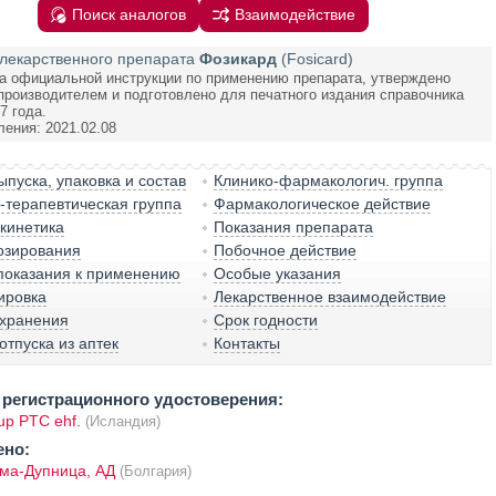
Поиск аналогов
Взаимодействие
лекарственного препарата
Фозикард
(Fosicard)
а официальной инструкции по применению препарата, утверждено
производителем и подготовлено для печатного издания справочника
7 года.
ления: 2021.02.08
пуска, упаковка и состав
Клинико-фармакологич. группа
терапевтическая группа
Фармакологическое действие
кинетика
Показания препарата
озирования
Побочное действие
показания к применению
Особые указания
ировка
Лекарственное взаимодействие
 хранения
Срок годности
отпуска из аптек
Контакты
регистрационного удостоверения:
up PTC ehf.
(Исландия)
ено:
ма-Дупница, АД
(Болгария)