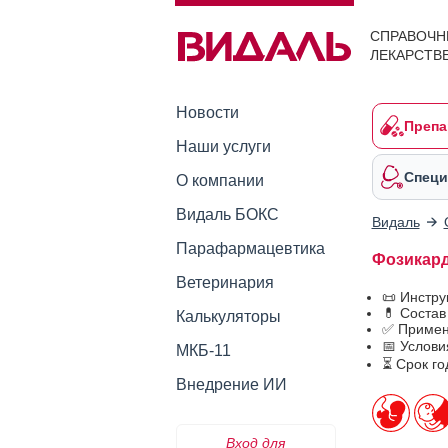
СПРАВОЧН
ЛЕКАРСТВ
Новости
Препа
Наши услуги
Специ
О компании
Видаль БОКС
Видаль
Парафармацевтика
Фозикард
Ветеринария
📜 Инстр
💊 Состав
Калькуляторы
✅ Примен
📅 Услови
МКБ-11
⏳ Срок го
Внедрение ИИ
Вход для