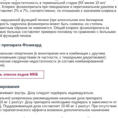
ечную недостаточность в терминальной стадии (КК менее 10 мл/
). Клиренс фозиноприлата при гемодиализе и перитонеальном диализе в
тавляет 2% и 7%, соответственно, по отношению к значениям клиренса
 нарушенной функцией печени (при алкогольном или билиарном
орость гидролиза фозиноприла может быть снижена, но степень
аметным образом не изменяется. Общий клиренс фозиноприлата из
аких больных составляет примерно половину по сравнению с больными
й функцией печени.
 препарата Фозикард
иальная гипертензия (в монотерапии или в комбинации с другими
ензивными средствами /в частности, с тиазидными диуретиками/);
ческая сердечная недостаточность (в составе комбинированной
ии).
ь список кодов МКБ
зирования
инимают внутрь. Дозу следует подбирать индивидуально.
альной гипертензии
рекомендуемая начальная доза препарата
10 мг 1 раз/сут. Дозу препарата необходимо подбирать в зависимости от
. Поддерживающая доза составляет 10-40 мг 1 раз/сут. При отсутствии
о терапевтического эффекта возможно дополнительное назначение