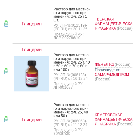
Рас­твор для мес­тно­
го и на­руж­но­го при­
мене­ния: фл. 25 г 1
ТВЕРСКАЯ
шт.
Глицерин
ФАРМАЦЕВТИЧЕСКА
РУ: ЛП-№(012519)-
(Россия)
Я ФАБРИКА
(РГ-RU) от 20.11.25
Предыдущий РУ:
ЛСР-002786/10
Глицерин
Рас­твор для мес­тно­
го и на­руж­но­го при­
мене­ния: фл. 25 г, 40
(Россия)
ЖЕНЕЛ РД
г, 50 г, 60 г, 70 г, 80 г
или 100 г
Произведено:
САМАРАМЕДПРОМ
РУ: ЛП-№(008128)-
(РГ-RU) от 16.12.24
(Россия)
Предыдущий РУ:
ЛП-001087
Рас­твор для мес­тно­
го и на­руж­но­го при­
мене­ния: фл. 25, 40
КЕМЕРОВСКАЯ
или 50 г
Глицерин
ФАРМАЦЕВТИЧЕСКА
РУ: ЛП-№(008068)-
(Россия)
Я ФАБРИКА
(РГ-RU) от 11.12.24
Предыдущий РУ:
70/367/30