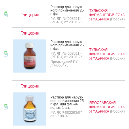
Рас­твор для на­руж­
но­го при­мене­ния 25
ТУЛЬСКАЯ
г: фл.
Глицерин
ФАРМАЦЕВТИЧЕСКА
РУ: ЛП-№(008511)-
(Россия)
Я ФАБРИКА
(РГ-RU) от 20.01.25
Глицерин
Рас­твор для на­руж­
но­го при­мене­ния 25
г: фл.
ТУЛЬСКАЯ
РУ: ЛП-№(008511)-
ФАРМАЦЕВТИЧЕСКА
(РГ-RU) от 20.01.25
(Россия)
Я ФАБРИКА
Предыдущий РУ:
ЛП-000473
Глицерин
Рас­твор для на­руж­
но­го при­мене­ния 25
ЯРОСЛАВСКАЯ
г: фл. или фл.-ка­
ФАРМАЦЕВТИЧЕСКА
пельн. 1 шт.
(Россия)
Я ФАБРИКА
РУ: ЛСР-002293/07
от 17.08.07