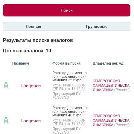
Полные
Групповые
Результаты поиска аналогов
Полные аналоги: 10
Название
Форма выпуска
Владелец рег. уд.
Рас­твор для мес­тно­
го и на­руж­но­го при­
мене­ния 25 г: фл.
КЕМЕРОВСКАЯ
Глицерин
РУ: ЛП-№(008068)-
ФАРМАЦЕВТИЧЕСКА
(РГ-RU) от 11.12.24
(Россия)
Я ФАБРИКА
Предыдущий РУ:
70/367/30
Рас­твор для мес­тно­
го и на­руж­но­го при­
мене­ния 40 г: фл.
КЕМЕРОВСКАЯ
Глицерин
РУ: ЛП-№(008068)-
ФАРМАЦЕВТИЧЕСКА
(РГ-RU) от 11.12.24
(Россия)
Я ФАБРИКА
Предыдущий РУ:
70/367/30