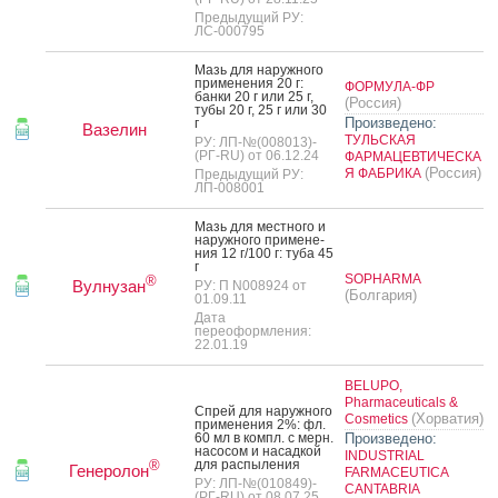
Предыдущий РУ:
ЛС-000795
Мазь для на­руж­но­го
при­мене­ния 20 г:
ФОРМУЛА-ФР
бан­ки 20 г или 25 г,
(Россия)
ту­бы 20 г, 25 г или 30
Произведено:
г
Вазелин
ТУЛЬСКАЯ
РУ: ЛП-№(008013)-
(РГ-RU) от 06.12.24
ФАРМАЦЕВТИЧЕСКА
(Россия)
Я ФАБРИКА
Предыдущий РУ:
ЛП-008001
Мазь для мес­тно­го и
на­руж­но­го при­мене­
ния 12 г/100 г: ту­ба 45
г
SOPHARMA
®
Вулнузан
РУ: П N008924 от
(Болгария)
01.09.11
Дата
переоформления:
22.01.19
BELUPO,
Pharmaceuticals &
Спрей для на­руж­но­го
(Хорватия)
Cosmetics
при­мене­ния 2%: фл.
60 мл в компл. с мерн.
Произведено:
на­сосом и на­сад­кой
INDUSTRIAL
для рас­пы­ления
®
Генеролон
FARMACEUTICA
РУ: ЛП-№(010849)-
CANTABRIA
(РГ-RU) от 08.07.25