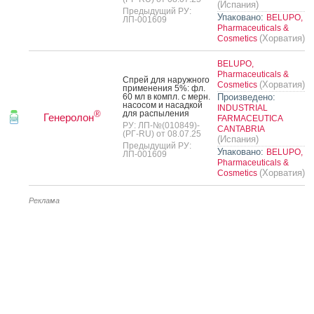
(Испания)
Предыдущий РУ:
Упаковано:
BELUPO,
ЛП-001609
Pharmaceuticals &
(Хорватия)
Cosmetics
BELUPO,
Pharmaceuticals &
Спрей для на­руж­но­го
(Хорватия)
Cosmetics
при­мене­ния 5%: фл.
60 мл в компл. с мерн.
Произведено:
на­сосом и на­сад­кой
INDUSTRIAL
для рас­пы­ления
®
Генеролон
FARMACEUTICA
РУ: ЛП-№(010849)-
CANTABRIA
(РГ-RU) от 08.07.25
(Испания)
Предыдущий РУ:
Упаковано:
BELUPO,
ЛП-001609
Pharmaceuticals &
(Хорватия)
Cosmetics
Реклама