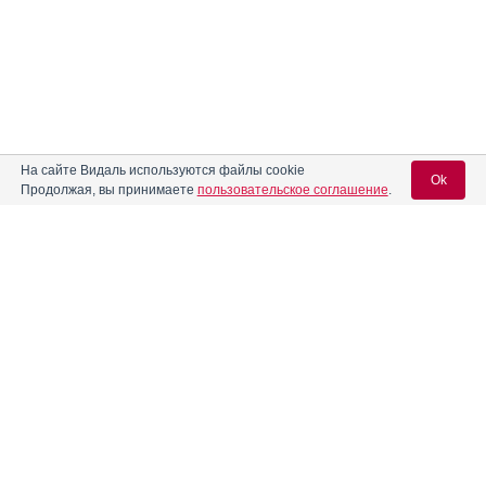
На сайте Видаль используются файлы cookie
Ok
Продолжая, вы принимаете
пользовательское соглашение
.
Вход для специалистов
E-mail учетной записи Vidal:
Пароль: