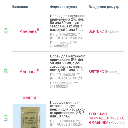
Название
Форма выпуска
Владелец рег. уд.
Спрей для на­руж­но­го
при­мене­ния 2%: фл.
50 или 60 мл, с до­
зато­рами в компл. с
на­сад­кой 1 или 3 шт.
®
Алерана
(Россия)
ВЕРТЕКС
РУ: ЛП-№(002617)-
(РГ-RU) от 26.06.23
Предыдущий РУ:
ЛП-000224
Спрей для на­руж­но­го
при­мене­ния 5%: фл.
50 или 60 мл, с до­
зато­рами в компл. с
на­сад­кой 1 или 3 шт.
®
Алерана
(Россия)
ВЕРТЕКС
РУ: ЛП-№(002617)-
(РГ-RU) от 26.06.23
Предыдущий РУ:
ЛП-000224
Бадяга
По­рошок для при­
готов­ле­ния сус­
пензии для на­руж­но­
го при­мене­ния: 2.5, 5
ТУЛЬСКАЯ
или 10 г пак.
ФАРМАЦЕВТИЧЕСКА
РУ: ЛП-№(006039)-
(Россия)
Я ФАБРИКА
(РГ-RU) от 27.06.24