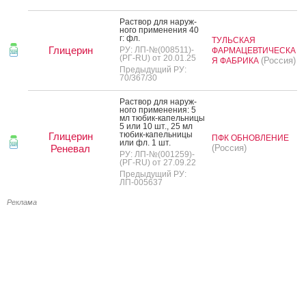
Рас­твор для на­руж­
но­го при­мене­ния 40
г: фл.
ТУЛЬСКАЯ
Глицерин
РУ: ЛП-№(008511)-
ФАРМАЦЕВТИЧЕСКА
(РГ-RU) от 20.01.25
(Россия)
Я ФАБРИКА
Предыдущий РУ:
70/367/30
Рас­твор для на­руж­
но­го при­мене­ния: 5
мл тю­бик-ка­пель­ни­цы
5 или 10 шт., 25 мл
тю­бик-ка­пель­ни­цы
Глицерин
ПФК ОБНОВЛЕНИЕ
или фл. 1 шт.
Реневал
(Россия)
РУ: ЛП-№(001259)-
(РГ-RU) от 27.09.22
Предыдущий РУ:
ЛП-005637
Реклама