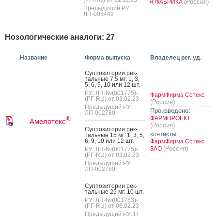
(РГ-RU) от 01.11.23
(Россия)
Я ФАБРИКА
Предыдущий РУ:
ЛП-005449
Нозологические аналоги: 27
Название
Форма выпуска
Владелец рег. уд.
Суп­по­зито­рии рек­
таль­ные 7.5 мг: 1, 3,
5, 6, 9, 10 или 12 шт.
РУ: ЛП-№(001775)-
ФармФирма Сотекс
(РГ-RU) от 03.02.23
(Россия)
Предыдущий РУ:
Произведено:
ЛП-002780
ФАРМПРОЕКТ
®
Амелотекс
(Россия)
Суп­по­зито­рии рек­
контакты:
таль­ные 15 мг: 1, 3, 5,
6, 9, 10 или 12 шт.
ФармФирма Сотекс
(Россия)
ЗАО
РУ: ЛП-№(001775)-
(РГ-RU) от 03.02.23
Предыдущий РУ:
ЛП-002780
Суп­по­зито­рии рек­
таль­ные 25 мг: 10 шт.
РУ: ЛП-№(001783)-
(РГ-RU) от 08.02.23
Предыдущий РУ: П