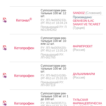
Суп­по­зито­рии рек­
(Словения)
SANDOZ
таль­ные 100 мг: 12
шт.
Произведено:
®
Кетонал
РУ: ЛП-№(005233)-
GENVEON ILAC
(РГ-RU) от 18.04.24
SANAYI VE TICARET
Предыдущий РУ: П
(Турция)
N013942/02
Суп­по­зито­рии рек­
таль­ные 100 мг: 10
или 12 шт.
ФАРМПРОЕКТ
Кетопрофен
РУ: ЛП-№(005420)-
(Россия)
(РГ-RU) от 13.05.24
Предыдущий РУ:
ЛП-002765
Суп­по­зито­рии рек­
таль­ные 100 мг: 10
шт.
ДАЛЬХИМФАРМ
Кетопрофен
РУ: ЛП-№(014108)-
(Россия)
(РГ-RU) от 25.03.26
Предыдущий РУ:
ЛП-007119
Суп­по­зито­рии рек­
таль­ные 100 мг: от 1
до 100 шт.
ТУЛЬСКАЯ
Кетопрофен
РУ: ЛП-№(003571)-
ФАРМАЦЕВТИЧЕСКА