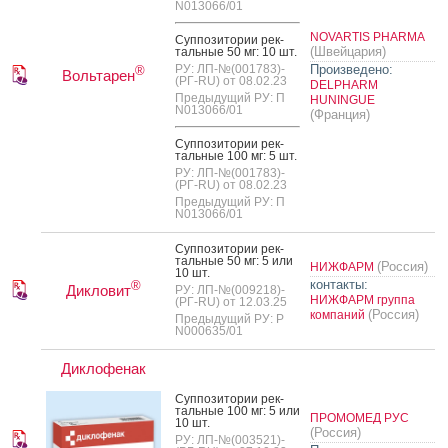
N013066/01
NOVARTIS PHARMA
Суп­по­зито­рии рек­
(Швейцария)
таль­ные 50 мг: 10 шт.
РУ: ЛП-№(001783)-
Произведено:
®
Вольтарен
(РГ-RU) от 08.02.23
DELPHARM
Предыдущий РУ: П
HUNINGUE
N013066/01
(Франция)
Суп­по­зито­рии рек­
таль­ные 100 мг: 5 шт.
РУ: ЛП-№(001783)-
(РГ-RU) от 08.02.23
Предыдущий РУ: П
N013066/01
Суп­по­зито­рии рек­
таль­ные 50 мг: 5 или
(Россия)
НИЖФАРМ
10 шт.
контакты:
®
Дикловит
РУ: ЛП-№(009218)-
НИЖФАРМ группа
(РГ-RU) от 12.03.25
(Россия)
компаний
Предыдущий РУ: Р
N000635/01
Диклофенак
Суп­по­зито­рии рек­
таль­ные 100 мг: 5 или
ПРОМОМЕД РУС
10 шт.
(Россия)
РУ: ЛП-№(003521)-