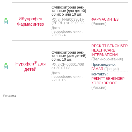
Суп­по­зито­рии рек­
таль­ные [для де­тей]
60 мг: 5 или 10 шт.
Ибупрофен
РУ: ЛП-№(003301)-
ФАРМАСИНТЕЗ
(РГ-RU) от 29.09.23
Фармасинтез
(Россия)
Дата
переоформления:
20.08.24
RECKITT BENCKISER
HEALTHCARE
Суп­по­зито­рии рек­
INTERNATIONAL
таль­ные (для де­тей)
(Великобритания)
60 мг: 10 шт.
®
Нурофен
для
Произведено:
РУ: ЛСР-006017/08
от 30.07.08
детей
(Греция)
FAMAR
Дата
контакты:
переоформления:
РЕКИТТ БЕНКИЗЕР
22.01.15
ХЭЛСКЭР ООО
(Россия)
Реклама