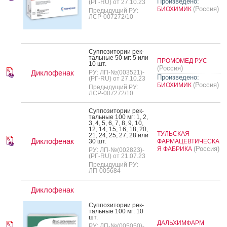
Произведено:
(РГ-RU) от 27.10.23
(Россия)
БИОХИМИК
Предыдущий РУ:
ЛСР-007272/10
Суп­по­зито­рии рек­
таль­ные 50 мг: 5 или
ПРОМОМЕД РУС
10 шт.
(Россия)
Диклофенак
РУ: ЛП-№(003521)-
Произведено:
(РГ-RU) от 27.10.23
(Россия)
БИОХИМИК
Предыдущий РУ:
ЛСР-007272/10
Суп­по­зито­рии рек­
таль­ные 100 мг: 1, 2,
3, 4, 5, 6, 7, 8, 9, 10,
12, 14, 15, 16, 18, 20,
ТУЛЬСКАЯ
21, 24, 25, 27, 28 или
Диклофенак
30 шт.
ФАРМАЦЕВТИЧЕСКА
(Россия)
Я ФАБРИКА
РУ: ЛП-№(002823)-
(РГ-RU) от 21.07.23
Предыдущий РУ:
ЛП-005684
Диклофенак
Суп­по­зито­рии рек­
таль­ные 100 мг: 10
шт.
ДАЛЬХИМФАРМ
РУ: ЛП-№(005050)-