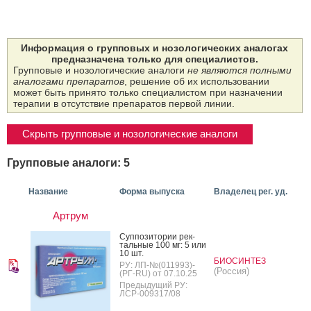
Информация о групповых и нозологических аналогах
предназначена только для специалистов.
Групповые и нозологические аналоги
не являются полными
аналогами препаратов
, решение об их использовании
может быть принято только специалистом при назначении
терапии в отсутствие препаратов первой линии.
Скрыть групповые и нозологические аналоги
Групповые аналоги: 5
Название
Форма выпуска
Владелец рег. уд.
Артрум
Суп­по­зито­рии рек­
таль­ные 100 мг: 5 или
10 шт.
БИОСИНТЕЗ
РУ: ЛП-№(011993)-
(Россия)
(РГ-RU) от 07.10.25
Предыдущий РУ:
ЛСР-009317/08