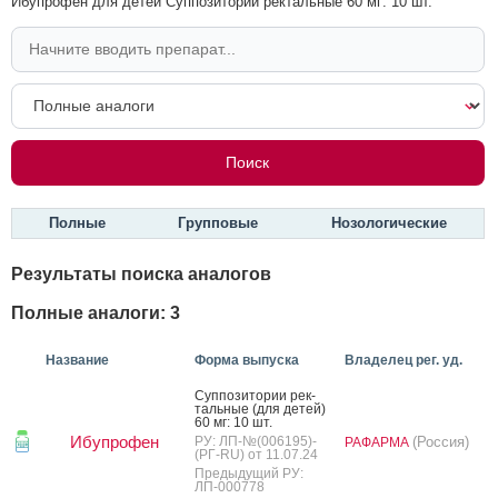
Ибупрофен для детей Суппозитории ректальные 60 мг: 10 шт.
Полные
Групповые
Нозологические
Результаты поиска аналогов
Полные аналоги: 3
Название
Форма выпуска
Владелец рег. уд.
Суп­по­зито­рии рек­
таль­ные (для де­тей)
60 мг: 10 шт.
Ибупрофен
РУ: ЛП-№(006195)-
(Россия)
РАФАРМА
(РГ-RU) от 11.07.24
Предыдущий РУ:
ЛП-000778