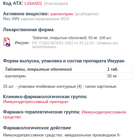
Код ATX:
L04AX01
(Азатиоприн)
Активное вещество:
азатиоприн
(azathioprine)
Rec.INN
зарегистрированное ВОЗ
Лекарственная форма
Таблетки, покрытые оболочкой, 50 мг: 100 шт.
Имуран
РУ: П N013876/01-2002 от 25.12.02
- Отмена гос.
регистрации
Форма выпуска, упаковка и состав препарата Имуран
Таблетки, покрытые оболочкой
1 таб.
азатиоприн
50 мг
25 шт. - упаковки ячейковые контурные (4) - пачки картонные.
Клинико-фармакологическая группа:
Иммунодепрессивный препарат
Фармако-терапевтическая группа:
Иммунодепрессивное
средство
Фармакологическое действие
Иммунодепрессивное средство, имидазольное производное 6-