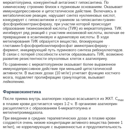
меркаптопурина, конкурентный антагонист гипоксантина. По
химическому строению близок к пуриновым основаниям. Оказывает
иммунодепрессивное и цитостатическое действие. Включаясь в
метаболические реакции, нарушает синтез нуклеиновых кислот,
конкурирует с гипоксантином и гуанином за гипоксантин-гуанин-
фосфорибозилтрансферазу, при участии которой происходит
образование тиоинозиновой кислоты (ТИК) из меркаптопурина. ТИК
ингибирует ряд реакций с участием инозиновой кислоты, включая ее
превращение в ксантиновую и адениловую кислоты. В ходе
метилирования ТИК образуется вещество, блокирующее
глютамин-5-фосфорибозилпирофосфат аминотрансферазу -
фермент, инициирующий путь пуринового синтеза рибонуклеотидов.
В связи с потерей способности клеток образовывать ТИК, возможно
развитие резистентности опухолевых клеток к азатиоприну.
По сравнению с меркаптопурином оказывает более выраженное
иммунодепрессивное действие при меньшей цитостатической
активности. В высоких дозах (10 мг/кг) угнетает функцию костного
мозга, подавляет пролиферацию гранулоцитов, вызывает
лейкопению.
Фармакокинетика
После приема внутрь азатиоприн хорошо всасывается из ЖКТ. C
max
в плазме крови достигается через 1-2 ч. В организме азатиоприн
расщепляется с образованием 6-меркаптопуина и
метилнитроимидазола.
При введении в средних терапевтических дозах в плазме крови
создаются очень низкие концентрации активного вещества (менее 1
мг/мл), не коррелирующие с выраженностью и продолжительность