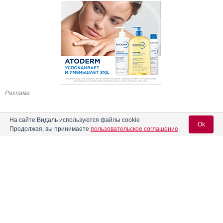
Реклама
На сайте Видаль используются файлы cookie
Ok
Продолжая, вы принимаете
пользовательское соглашение
.
Содержание
Вход для специалистов
E-mail учетной записи Vidal:
Форма выпуска, упаковка и состав
Клинико-фармакологич. группа
Пароль:
Фармако-терапевтическая группа