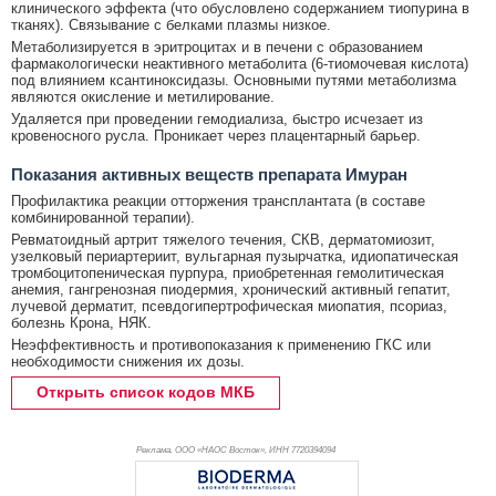
клинического эффекта (что обусловлено содержанием тиопурина в
тканях). Связывание с белками плазмы низкое.
Метаболизируется в эритроцитах и в печени с образованием
фармакологически неактивного метаболита (6-тиомочевая кислота)
под влиянием ксантиноксидазы. Основными путями метаболизма
являются окисление и метилирование.
Удаляется при проведении гемодиализа, быстро исчезает из
кровеносного русла. Проникает через плацентарный барьер.
Показания активных веществ препарата Имуран
Профилактика реакции отторжения трансплантата (в составе
комбинированной терапии).
Ревматоидный артрит тяжелого течения, СКВ, дерматомиозит,
узелковый периартериит, вульгарная пузырчатка, идиопатическая
тромбоцитопеническая пурпура, приобретенная гемолитическая
анемия, гангренозная пиодермия, хронический активный гепатит,
лучевой дерматит, псевдогипертрофическая миопатия, псориаз,
болезнь Крона, НЯК.
Неэффективность и противопоказания к применению ГКС или
необходимости снижения их дозы.
Открыть список кодов МКБ
Реклама. ООО «НАОС Восток», ИНН 772
0394094