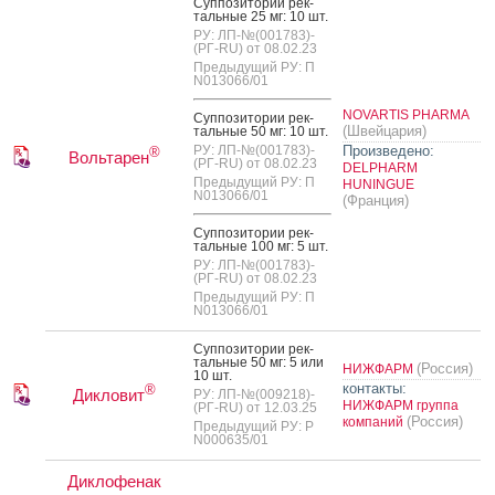
Суп­по­зито­рии рек­
таль­ные 25 мг: 10 шт.
РУ: ЛП-№(001783)-
(РГ-RU) от 08.02.23
Предыдущий РУ: П
N013066/01
NOVARTIS PHARMA
Суп­по­зито­рии рек­
(Швейцария)
таль­ные 50 мг: 10 шт.
РУ: ЛП-№(001783)-
Произведено:
®
Вольтарен
(РГ-RU) от 08.02.23
DELPHARM
Предыдущий РУ: П
HUNINGUE
N013066/01
(Франция)
Суп­по­зито­рии рек­
таль­ные 100 мг: 5 шт.
РУ: ЛП-№(001783)-
(РГ-RU) от 08.02.23
Предыдущий РУ: П
N013066/01
Суп­по­зито­рии рек­
таль­ные 50 мг: 5 или
(Россия)
НИЖФАРМ
10 шт.
контакты:
®
Дикловит
РУ: ЛП-№(009218)-
НИЖФАРМ группа
(РГ-RU) от 12.03.25
(Россия)
компаний
Предыдущий РУ: Р
N000635/01
Диклофенак