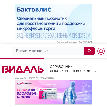
Реклама. АО «Р-Фарм», ИНН 772
6311464
СПРАВОЧНИК
ЛЕКАРСТВЕННЫХ СРЕДСТВ
Реклама. АО «НИЖФАРМ», ИНН 526
0900010