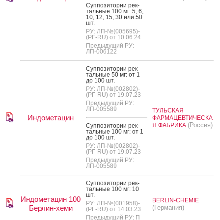
Суп­по­зито­рии рек­
таль­ные 100 мг: 5, 6,
10, 12, 15, 30 или 50
шт.
РУ: ЛП-№(005695)-
(РГ-RU) от 10.06.24
Предыдущий РУ:
ЛП-006122
Суп­по­зито­рии рек­
таль­ные 50 мг: от 1
до 100 шт.
РУ: ЛП-№(002802)-
(РГ-RU) от 19.07.23
Предыдущий РУ:
ЛП-005589
ТУЛЬСКАЯ
Индометацин
ФАРМАЦЕВТИЧЕСКА
(Россия)
Я ФАБРИКА
Суп­по­зито­рии рек­
таль­ные 100 мг: от 1
до 100 шт.
РУ: ЛП-№(002802)-
(РГ-RU) от 19.07.23
Предыдущий РУ:
ЛП-005589
Суп­по­зито­рии рек­
таль­ные 100 мг: 10
шт.
Индометацин 100
BERLIN-CHEMIE
РУ: ЛП-№(001958)-
Берлин-хеми
(Германия)
(РГ-RU) от 14.03.23
Предыдущий РУ: П