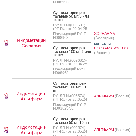
N008996
Суп­по­зито­рии рек­
таль­ные 50 мг: 6 или
10 шт.
РУ: ЛП-№(009681)-
(РГ-RU) от 09.04.25
SOPHARMA
Предыдущий РУ: П
N008968
(Болгария)
Индометацин
контакты:
Софарма
Суп­по­зито­рии рек­
СОФАРМА РУС ООО
таль­ные 100 мг: 6 или
(Россия)
10 шт.
РУ: ЛП-№(009681)-
(РГ-RU) от 09.04.25
Предыдущий РУ: П
N008968
Суп­по­зито­рии рек­
таль­ные 100 мг: 10
шт.
Индометацин-
РУ: ЛП-№(005574)-
(Россия)
АЛЬТФАРМ
Альтфарм
(РГ-RU) от 27.05.24
Предыдущий РУ: Р
N003625/01
Суп­по­зито­рии рек­
таль­ные 50 мг: 10 шт.
Индометацин-
РУ: ЛП-№(005574)-
(Россия)
АЛЬТФАРМ
(РГ-RU) от 27.05.24
Альтфарм