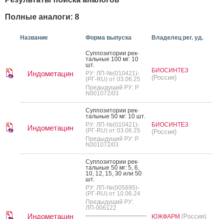
Полные аналоги: 8
Название
Форма выпуска
Владелец рег. уд.
Суп­по­зито­рии рек­
таль­ные 100 мг: 10
шт.
БИОСИНТЕЗ
Индометацин
РУ: ЛП-№(010421)-
(Россия)
(РГ-RU) от 03.06.25
Предыдущий РУ: Р
N001072/03
Суп­по­зито­рии рек­
таль­ные 50 мг: 10 шт.
РУ: ЛП-№(010421)-
БИОСИНТЕЗ
Индометацин
(РГ-RU) от 03.06.25
(Россия)
Предыдущий РУ: Р
N001072/03
Суп­по­зито­рии рек­
таль­ные 50 мг: 5, 6,
10, 12, 15, 30 или 50
шт.
РУ: ЛП-№(005695)-
(РГ-RU) от 10.06.24
Предыдущий РУ:
ЛП-006122
Индометацин
(Россия)
ЮЖФАРМ