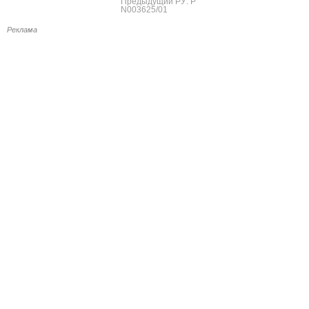
Предыдущий РУ: Р
N003625/01
Реклама