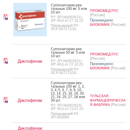
Суп­по­зито­рии рек­
таль­ные 100 мг: 5 или
ПРОМОМЕД РУС
10 шт.
(Россия)
РУ: ЛП-№(003521)-
Произведено:
(РГ-RU) от 27.10.23
(Россия)
БИОХИМИК
Предыдущий РУ:
ЛСР-007272/10
Суп­по­зито­рии рек­
таль­ные 50 мг: 5 или
ПРОМОМЕД РУС
10 шт.
(Россия)
Диклофенак
РУ: ЛП-№(003521)-
Произведено:
(РГ-RU) от 27.10.23
(Россия)
БИОХИМИК
Предыдущий РУ:
ЛСР-007272/10
Суп­по­зито­рии рек­
таль­ные 100 мг: 1, 2,
3, 4, 5, 6, 7, 8, 9, 10,
12, 14, 15, 16, 18, 20,
ТУЛЬСКАЯ
21, 24, 25, 27, 28 или
Диклофенак
30 шт.
ФАРМАЦЕВТИЧЕСКА
(Россия)
Я ФАБРИКА
РУ: ЛП-№(002823)-
(РГ-RU) от 21.07.23
Предыдущий РУ:
ЛП-005684
Диклофенак