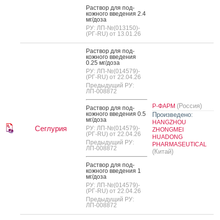
Рас­твор для под­
кожно­го вве­дения 2.4
мг/до­за
РУ: ЛП-№(013150)-
(РГ-RU) от 13.01.26
Рас­твор для под­
кожно­го вве­дения
0.25 мг/до­за
РУ: ЛП-№(014579)-
(РГ-RU) от 22.04.26
Предыдущий РУ:
ЛП-008872
(Россия)
Р-ФАРМ
Рас­твор для под­
кожно­го вве­дения 0.5
Произведено:
мг/до­за
HANGZHOU
Сеглурия
РУ: ЛП-№(014579)-
ZHONGMEI
(РГ-RU) от 22.04.26
HUADONG
Предыдущий РУ:
PHARMASEUTICAL
ЛП-008872
(Китай)
Рас­твор для под­
кожно­го вве­дения 1
мг/до­за
РУ: ЛП-№(014579)-
(РГ-RU) от 22.04.26
Предыдущий РУ:
ЛП-008872