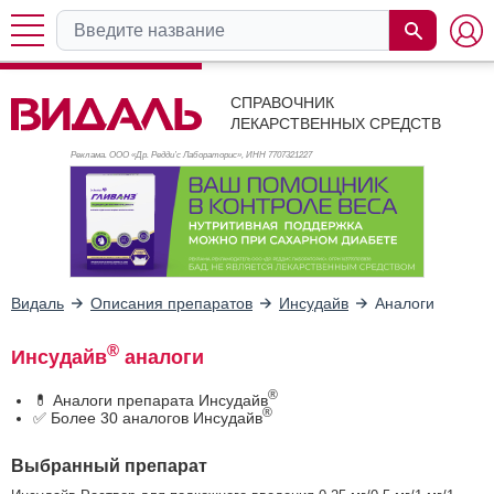
СПРАВОЧНИК
ЛЕКАРСТВЕННЫХ СРЕДСТВ
Реклама. ООО «Др. Редди’с Лабораторис», ИНН 770
7321227
Видаль
Описания препаратов
Инсудайв
Аналоги
®
Инсудайв
аналоги
®
💊 Аналоги препарата Инсудайв
®
✅ Более 30 аналогов Инсудайв
Выбранный препарат