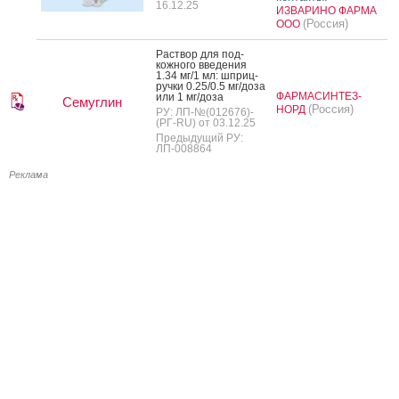
16.12.25
ИЗВАРИНО ФАРМА
(Россия)
ООО
Рас­твор для под­
кожно­го вве­дения
1.34 мг/1 мл: шприц-
руч­ки 0.25/0.5 мг/до­за
ФАРМАСИНТЕЗ-
или 1 мг/до­за
Семуглин
(Россия)
НОРД
РУ: ЛП-№(012676)-
(РГ-RU) от 03.12.25
Предыдущий РУ:
ЛП-008864
Реклама