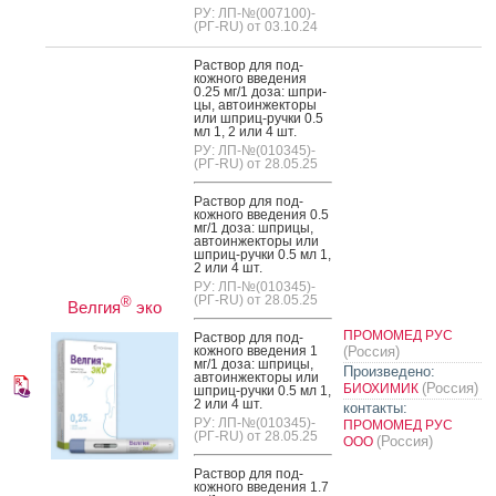
РУ: ЛП-№(007100)-
(РГ-RU) от 03.10.24
Рас­твор для под­
кожно­го вве­дения
0.25 мг/1 до­за: шпри­
цы, ав­то­ин­жекто­ры
или шприц-руч­ки 0.5
мл 1, 2 или 4 шт.
РУ: ЛП-№(010345)-
(РГ-RU) от 28.05.25
Рас­твор для под­
кожно­го вве­дения 0.5
мг/1 до­за: шпри­цы,
ав­то­ин­жекто­ры или
шприц-руч­ки 0.5 мл 1,
2 или 4 шт.
РУ: ЛП-№(010345)-
(РГ-RU) от 28.05.25
®
Велгия
эко
ПРОМОМЕД РУС
Рас­твор для под­
кожно­го вве­дения 1
(Россия)
мг/1 до­за: шпри­цы,
Произведено:
ав­то­ин­жекто­ры или
(Россия)
БИОХИМИК
шприц-руч­ки 0.5 мл 1,
2 или 4 шт.
контакты:
РУ: ЛП-№(010345)-
ПРОМОМЕД РУС
(РГ-RU) от 28.05.25
(Россия)
ООО
Рас­твор для под­
кожно­го вве­дения 1.7