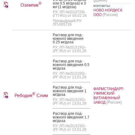
(Дания)
или 0.5 мг/до­за) и 3
®
Оземпик
контакты:
мл (1 мг/до­за)
НОВО НОРДИСК
РУ: ЛП-№(010729)-
(Россия)
ООО
(ГП-RU) от 05.02.26
Предыдущий РУ:
ЛП-005726
Рас­твор для под­
кожно­го вве­дения
0.25 мг/до­за
РУ: ЛП-№(013150)-
(РГ-RU) от 13.01.26
Рас­твор для под­
кожно­го вве­дения 0.5
мг/до­за
РУ: ЛП-№(013150)-
(РГ-RU) от 13.01.26
Рас­твор для под­
ФАРМСТАНДАРТ-
кожно­го вве­дения 1
УФИМСКИЙ
®
мг/до­за
Ребодия
Слим
ВИТАМИННЫЙ
РУ: ЛП-№(013150)-
(Россия)
ЗАВОД
(РГ-RU) от 13.01.26
Рас­твор для под­
кожно­го вве­дения 1.7
мг/до­за
РУ: ЛП-№(013150)-
(РГ-RU) от 13.01.26