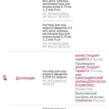
мг/1 до­за: шпри­цы,
ав­то­ин­жекто­ры или
шприц-руч­ки 0.75 мл
1, 2 или 4 шт.
РУ: ЛП-№(010345)-
(РГ-RU) от 28.05.25
Рас­твор для под­
кожно­го вве­дения 2.4
мг/1 до­за: шпри­цы,
ав­то­ин­жекто­ры или
шприц-руч­ки 0.75 мл
1, 2 или 4 шт.
РУ: ЛП-№(010345)-
(РГ-RU) от 28.05.25
ФАРМСТАНДАРТ-
(Россия)
УфаВИТА
Произведено:
ФАРМСТАНДАРТ-
(Россия)
УфаВИТА
Рас­твор для под­
кожно­го вве­дения
или
0.25/0.5/1 мг/до­за
Дэглюнорм
КАРАГАНДИНСКИЙ
РУ: ЛП-008873 от
ФАРМАЦЕВТИЧЕСКИ
06.08.25
Й КОМПЛЕКС
(Казахстан)
Выпускающий
контроль качества:
(Россия)
ГЕНЕРИУМ
Рас­твор для под­