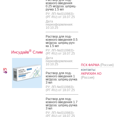
кожно­го вве­дения
0.25 мг/до­за: шприц-
руч­ка 1.5 мл
РУ: ЛП-№(010983)-
(РГ-RU) от 18.07.25
Дата
переоформления:
10.10.25
Рас­твор для под­
кожно­го вве­дения 0.5
мг/до­за: шприц-руч­
ка 1.5 мл
РУ: ЛП-№(010983)-
®
Инсудайв
Слим
(РГ-RU) от 18.07.25
Дата
переоформления:
10.10.25
(Россия)
ПСК ФАРМА
контакты:
Рас­твор для под­
АКРИХИН АО
кожно­го вве­дения 1
(Россия)
мг/до­за: шприц-руч­ка
3 мл
РУ: ЛП-№(010983)-
(РГ-RU) от 18.07.25
Рас­твор для под­
кожно­го вве­дения 1.7
мг/до­за: шприц-руч­ка
3 мл
РУ: ЛП-№(010983)-
(РГ-RU) от 18.07.25