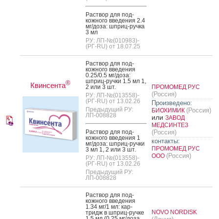
Рас­твор для под­
кожно­го вве­дения 2.4
мг/до­за: шприц-руч­ка
3 мл
РУ: ЛП-№(010983)-
(РГ-RU) от 18.07.25
Рас­твор для под­
кожно­го вве­дения
0.25/0.5 мг/до­за:
шприц-руч­ки 1.5 мл 1,
®
Квинсента
2 или 3 шт.
ПРОМОМЕД РУС
(Россия)
РУ: ЛП-№(013558)-
(РГ-RU) от 13.02.26
Произведено:
Предыдущий РУ:
(Россия)
БИОХИМИК
ЛП-008828
или
ЗАВОД
МЕДСИНТЕЗ
Рас­твор для под­
(Россия)
кожно­го вве­дения 1
контакты:
мг/до­за: шприц-руч­ки
ПРОМОМЕД РУС
3 мл 1, 2 или 3 шт.
(Россия)
ООО
РУ: ЛП-№(013558)-
(РГ-RU) от 13.02.26
Предыдущий РУ:
ЛП-008828
Рас­твор для под­
кожно­го вве­дения
1.34 мг/1 мл: кар­
NOVO NORDISK
тридж в шприц-руч­ке
1.5 мл (0.25 мг/до­за