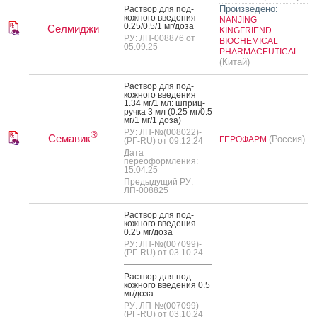
Произведено:
Рас­твор для под­
кожно­го вве­дения
NANJING
0.25/0.5/1 мг/до­за
Селмиджи
KINGFRIEND
РУ: ЛП-008876 от
BIOCHEMICAL
05.09.25
PHARMACEUTICAL
(Китай)
Рас­твор для под­
кожно­го вве­дения
1.34 мг/1 мл: шприц-
руч­ка 3 мл (0.25 мг/0.5
мг/1 мг/1 до­за)
РУ: ЛП-№(008022)-
®
Семавик
(Россия)
ГЕРОФАРМ
(РГ-RU) от 09.12.24
Дата
переоформления:
15.04.25
Предыдущий РУ:
ЛП-008825
Рас­твор для под­
кожно­го вве­дения
0.25 мг/до­за
РУ: ЛП-№(007099)-
(РГ-RU) от 03.10.24
Рас­твор для под­
кожно­го вве­дения 0.5
мг/до­за
РУ: ЛП-№(007099)-
(РГ-RU) от 03.10.24