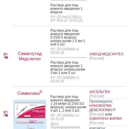
Рас­твор для под­
кожно­го вве­дения 1
мг/до­за
РУ: ЛП-№(013981)-
(РГ-RU) от 18.03.26
Рас­твор для под­
кожно­го вве­дения
0.25/0.5 мг/до­за:
шприц-руч­ки 1.5 мл 1
или 5 шт.
РУ: ЛП-008886 от
02.04.26
Семаглутид
ЗАВОД МЕДСИНТЕЗ
Медсинтез
(Россия)
Рас­твор для под­
кожно­го вве­дения 1
мг/до­за: шприц-руч­ки
3 мл 1 или 5 шт.
РУ: ЛП-008886 от
02.04.26
®
АКСЕЛЬГЕН
Семвелика
(Россия)
Рас­твор для под­
кожно­го вве­дения
Произведено:
1.34 мг/мл (0.25/0.5/1
НАНОФАРМА
мг/до­за): шприц-руч­ки
ДЕВЕЛОПМЕНТ
3 мл 1, 2 или 3 шт.
или
(Россия)
РУ: ЛП-008881 от
ИЗВАРИНО ФАРМА
29.10.25
(Россия)
Дата
переоформления:
контакты: