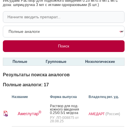
Инсудайв Раствор для подкожного введения 0.25 мг/0.5 мг/1 мг/1
доза: шприц-ручка 3 мл с иглами одноразовыми (6 шт.)
Полные
Групповые
Нозологические
Результаты поиска аналогов
Полные аналоги: 17
Название
Форма выпуска
Владелец рег. уд.
Рас­твор для под­
кожно­го вве­дения
®
0.25/0.5/1 мг/до­за
Амеглутар
(Россия)
АМЕДАРТ
РУ: ЛП-008875 от
28.08.25