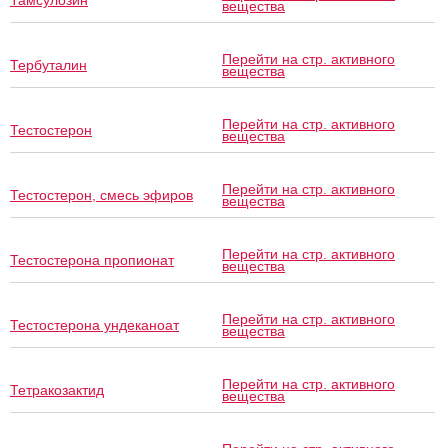
Тамсулозин
вещества
Перейти на стр. активного
Тербуталин
вещества
Перейти на стр. активного
Тестостерон
вещества
Перейти на стр. активного
Тестостерон, смесь эфиров
вещества
Перейти на стр. активного
Тестостерона пропионат
вещества
Перейти на стр. активного
Тестостерона ундеканоат
вещества
Перейти на стр. активного
Тетракозактид
вещества