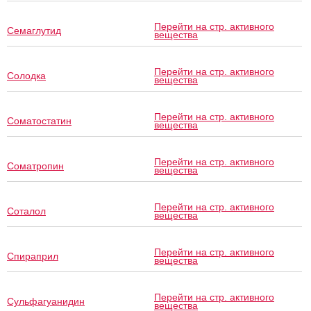
Перейти на стр. активного
Семаглутид
вещества
Перейти на стр. активного
Солодка
вещества
Перейти на стр. активного
Соматостатин
вещества
Перейти на стр. активного
Соматропин
вещества
Перейти на стр. активного
Соталол
вещества
Перейти на стр. активного
Спираприл
вещества
Перейти на стр. активного
Сульфагуанидин
вещества