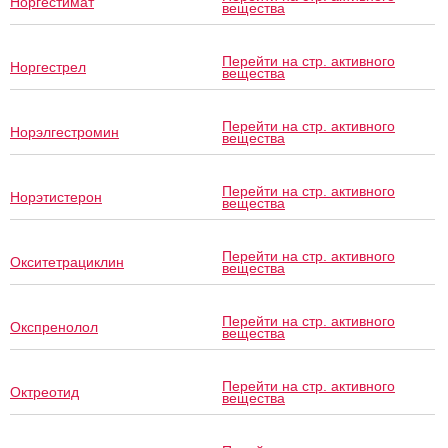
Норгестимат
вещества
Перейти на стр. активного
Норгестрел
вещества
Перейти на стр. активного
Норэлгестромин
вещества
Перейти на стр. активного
Норэтистерон
вещества
Перейти на стр. активного
Окситетрациклин
вещества
Перейти на стр. активного
Окспренолол
вещества
Перейти на стр. активного
Октреотид
вещества