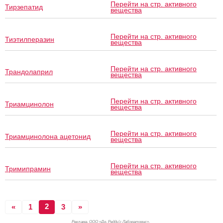
Перейти на стр. активного
Тирзепатид
вещества
Перейти на стр. активного
Тиэтилперазин
вещества
Перейти на стр. активного
Трандолаприл
вещества
Перейти на стр. активного
Триамцинолон
вещества
Перейти на стр. активного
Триамцинолона ацетонид
вещества
Перейти на стр. активного
Тримипрамин
вещества
2
«
1
3
»
Реклама. ООО «Др. Редди’с Лабораторис»,