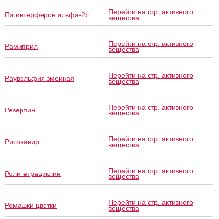
Перейти на стр. активного
Пэгинтерферон альфа-2b
вещества
Перейти на стр. активного
Рамиприл
вещества
Перейти на стр. активного
Раувольфия змеиная
вещества
Перейти на стр. активного
Резерпин
вещества
Перейти на стр. активного
Ритонавир
вещества
Перейти на стр. активного
Ролитетрациклин
вещества
Перейти на стр. активного
Ромашки цветки
вещества