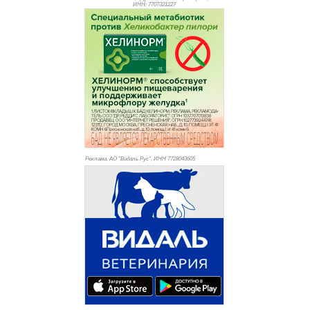
ИНН: 770
7321227
Реклама. АО "Видаль Рус", ИНН 772
8043605