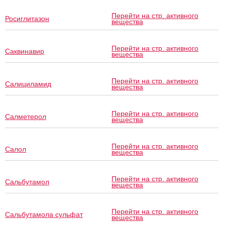
Перейти на стр. активного
Росиглитазон
вещества
Перейти на стр. активного
Саквинавир
вещества
Перейти на стр. активного
Салициламид
вещества
Перейти на стр. активного
Салметерол
вещества
Перейти на стр. активного
Салол
вещества
Перейти на стр. активного
Сальбутамол
вещества
Перейти на стр. активного
Сальбутамола сульфат
вещества