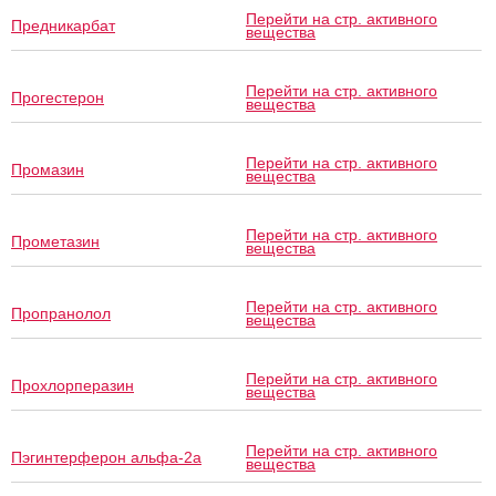
Перейти на стр. активного
Предникарбат
вещества
Перейти на стр. активного
Прогестерон
вещества
Перейти на стр. активного
Промазин
вещества
Перейти на стр. активного
Прометазин
вещества
Перейти на стр. активного
Пропранолол
вещества
Перейти на стр. активного
Прохлорперазин
вещества
Перейти на стр. активного
Пэгинтерферон альфа-2a
вещества