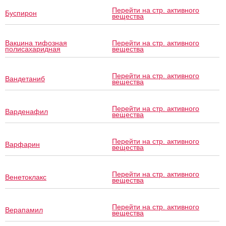
Перейти на стр. активного
Буспирон
вещества
Вакцина тифозная
Перейти на стр. активного
полисахаридная
вещества
Перейти на стр. активного
Вандетаниб
вещества
Перейти на стр. активного
Варденафил
вещества
Перейти на стр. активного
Варфарин
вещества
Перейти на стр. активного
Венетоклакс
вещества
Перейти на стр. активного
Верапамил
вещества