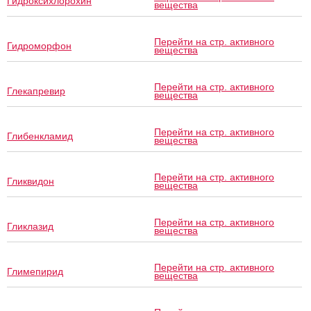
Гидроксихлорохин
вещества
Перейти на стр. активного
Гидроморфон
вещества
Перейти на стр. активного
Глекапревир
вещества
Перейти на стр. активного
Глибенкламид
вещества
Перейти на стр. активного
Гликвидон
вещества
Перейти на стр. активного
Гликлазид
вещества
Перейти на стр. активного
Глимепирид
вещества