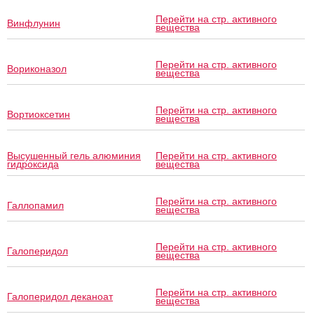
Перейти на стр. активного
Винфлунин
вещества
Перейти на стр. активного
Вориконазол
вещества
Перейти на стр. активного
Вортиоксетин
вещества
Высушенный гель алюминия
Перейти на стр. активного
гидроксида
вещества
Перейти на стр. активного
Галлопамил
вещества
Перейти на стр. активного
Галоперидол
вещества
Перейти на стр. активного
Галоперидол деканоат
вещества