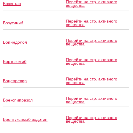
Перейти на стр. активного
Бозентан
вещества
Перейти на стр. активного
Бозутиниб
вещества
Перейти на стр. активного
Бопиндолол
вещества
Перейти на стр. активного
Бортезомиб
вещества
Перейти на стр. активного
Боцепревир
вещества
Перейти на стр. активного
Брекспипразол
вещества
Перейти на стр. активного
Брентуксимаб ведотин
вещества