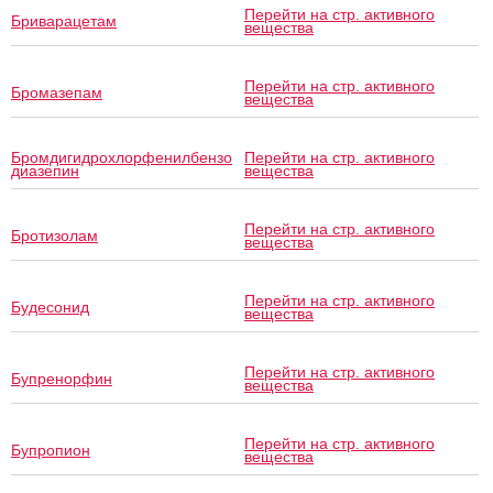
Перейти на стр. активного
Бриварацетам
вещества
Перейти на стр. активного
Бромазепам
вещества
Бромдигидрохлорфенилбензо
Перейти на стр. активного
диазепин
вещества
Перейти на стр. активного
Бротизолам
вещества
Перейти на стр. активного
Будесонид
вещества
Перейти на стр. активного
Бупренорфин
вещества
Перейти на стр. активного
Бупропион
вещества