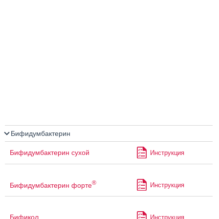
Бифидумбактерин
Бифидумбактерин сухой
Инструкция
®
Бифидумбактерин форте
Инструкция
Бификол
Инструкция