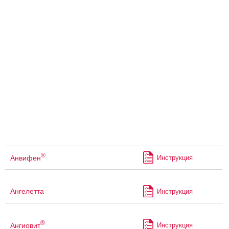
®
Анвифен
Инструкция
Ангелетта
Инструкция
®
Ангиовит
Инструкция