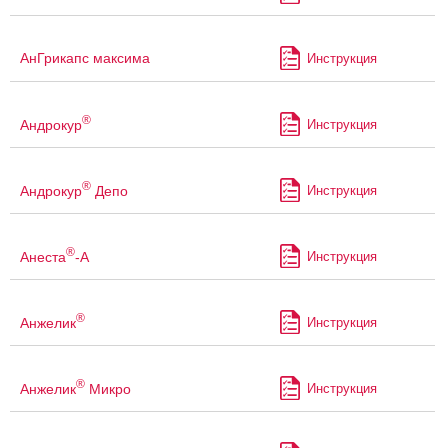
АнГрикапс максима
Инструкция
®
Андрокур
Инструкция
®
Андрокур
Депо
Инструкция
®
Анеста
-А
Инструкция
®
Анжелик
Инструкция
®
Анжелик
Микро
Инструкция