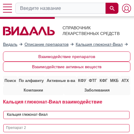
СПРАВОЧНИК
ЛЕКАРСТВЕННЫХ СРЕДСТВ
Видаль
Описание препаратов
Кальция глюконат-Виал
В
Взаимодействие препаратов
Взаимодействие активных веществ
Поиск
По алфавиту
Активные в-ва
КФУ
ФТГ
КФГ
МКБ
АТХ
Компании
Заболевания
Кальция глюконат-Виал взаимодействие