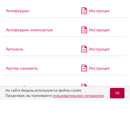
Актиферрин
Инструкция
Актиферрин композитум
Инструкция
Актонель
Инструкция
Акутер-сановель
Инструкция
АлвиферГем
Инструкция
На сайте Видаль используются файлы cookie
Ok
Продолжая, вы принимаете
пользовательское соглашение
.
Алендрокерн
Инструкция
Вход для специалистов
E-mail учетной записи Vidal:
Алендронат
Инструкция