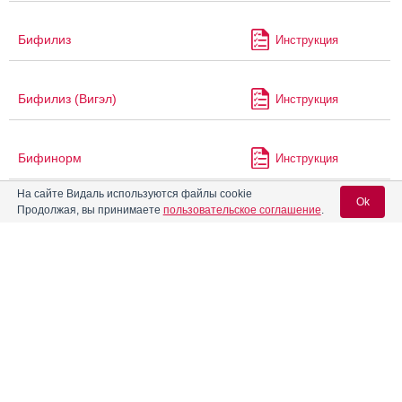
Бифилиз
Инструкция
Бифилиз (Вигэл)
Инструкция
Бифинорм
Инструкция
На сайте Видаль используются файлы cookie
Ok
Продолжая, вы принимаете
пользовательское соглашение
.
Бифиформ
Инструкция
Вход для специалистов
Блиссель
Инструкция
E-mail учетной записи Vidal:
®
Бонадэ
Инструкция
Пароль:
Брогсарил
Инструкция