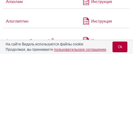
Алзолам
Инструкция
Алоглиптин
Инструкция
®
Алоглиптин Гликвитабс
Инструкция
На сайте Видаль используются файлы cookie
Ok
Продолжая, вы принимаете
пользовательское соглашение
.
Алпразолам
Инструкция
Вход для специалистов
®
E-mail учетной записи Vidal:
Алтумвен
Инструкция
Пароль:
Альгофетин
Инструкция
Альдактон
Инструкция