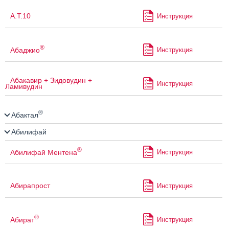
А.Т.10
Инструкция
®
Абаджио
Инструкция
Абакавир + Зидовудин +
Инструкция
Ламивудин
®
Абактал
Абилифай
®
Абилифай Ментена
Инструкция
Абирапрост
Инструкция
®
Абират
Инструкция