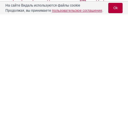
На сайте Видаль используются файлы cookie
Ok
Продолжая, вы принимаете
пользовательское соглашение
.
Абиратерон-ТЛ
Инструкция
Вход для специалистов
Абитаксел
Инструкция
E-mail учетной записи Vidal:
Абитера
Инструкция
Пароль:
Абраксан
Инструкция
®
Авелокс
Регистрация
Забыли пароль?
®
Авиамарин
Инструкция
®
Авинорм Тревел
Инструкция