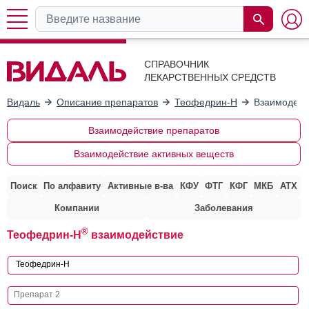
СПРАВОЧНИК
ЛЕКАРСТВЕННЫХ СРЕДСТВ
Видаль
Описание препаратов
Теофедрин-Н
Взаимодейс
Взаимодействие препаратов
Взаимодействие активных веществ
Поиск
По алфавиту
Активные в-ва
КФУ
ФТГ
КФГ
МКБ
АТХ
Компании
Заболевания
®
Теофедрин-Н
взаимодействие