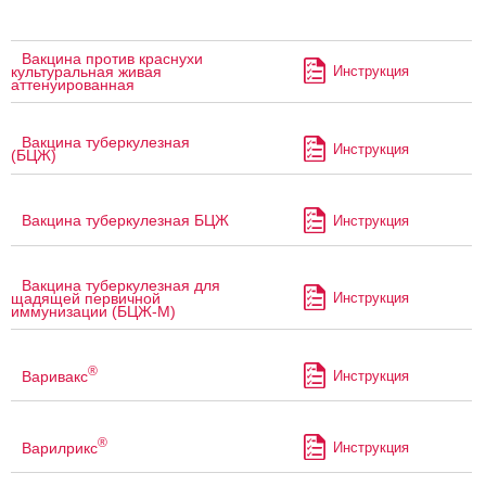
Вакцина против краснухи
Инструкция
культуральная живая
аттенуированная
Вакцина туберкулезная
Инструкция
(БЦЖ)
Вакцина туберкулезная БЦЖ
Инструкция
Вакцина туберкулезная для
Инструкция
щадящей первичной
иммунизации (БЦЖ-М)
®
Варивакс
Инструкция
®
Варилрикс
Инструкция