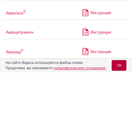
®
Аквапаск
Инструкция
Аквацитрамон
Инструкция
®
Аккузид
Инструкция
На сайте Видаль используются файлы cookie
Ok
Продолжая, вы принимаете
пользовательское соглашение
.
®
Аккупро
Инструкция
Вход для специалистов
Акриварио
Инструкция
E-mail учетной записи Vidal:
Акридерм Гента
Инструкция
Пароль:
Акридерм ГЕНТА
Инструкция