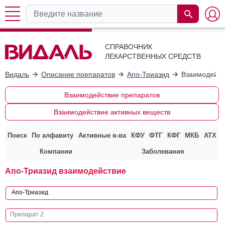
СПРАВОЧНИК
ЛЕКАРСТВЕННЫХ СРЕДСТВ
Видаль
Описание препаратов
Апо-Триазид
Взаимодейст
Взаимодействие препаратов
Взаимодействие активных веществ
Поиск
По алфавиту
Активные в-ва
КФУ
ФТГ
КФГ
МКБ
АТХ
Компании
Заболевания
Апо-Триазид взаимодействие