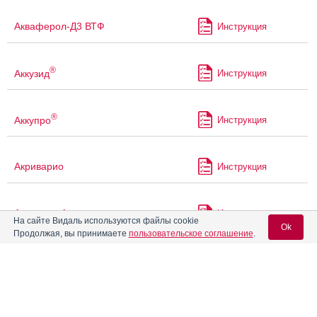
Акваферол-Д3 ВТФ
Инструкция
®
Аккузид
Инструкция
®
Аккупро
Инструкция
Акриварио
Инструкция
Акрипрес Амло
Инструкция
На сайте Видаль используются файлы cookie
Ok
Продолжая, вы принимаете
пользовательское соглашение
.
Акрипрес Инда
Инструкция
Вход для специалистов
E-mail учетной записи Vidal:
Актапароксетин
Инструкция