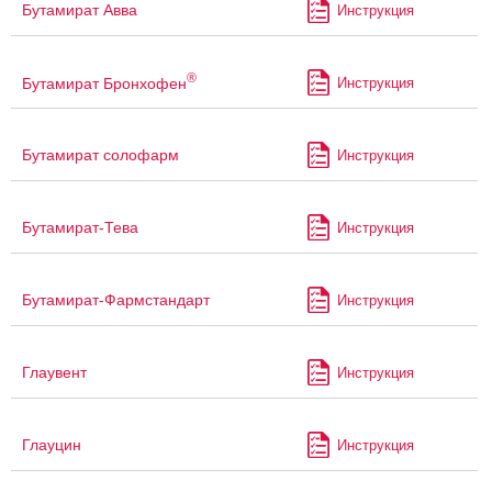
Бутамират Авва
Инструкция
®
Бутамират Бронхофен
Инструкция
Бутамират солофарм
Инструкция
Бутамират-Тева
Инструкция
Бутамират-Фармстандарт
Инструкция
Глаувент
Инструкция
Глауцин
Инструкция