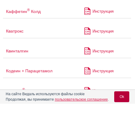
®
Каффетин
Колд
Инструкция
Кватрокс
Инструкция
Квинталгин
Инструкция
Кодеин + Парацетамол
Инструкция
®
Коделак
Нео
Инструкция
На сайте Видаль используются файлы cookie
Ok
Продолжая, вы принимаете
пользовательское соглашение
.
Коделанов
Инструкция
Вход для специалистов
E-mail учетной записи Vidal:
Коделанов фито
Инструкция