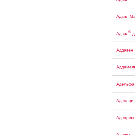
Адвил М
®
Адвил
д
Аддавен
Аддамел
Адельфа
Аденоци
Адепрес
Адивит