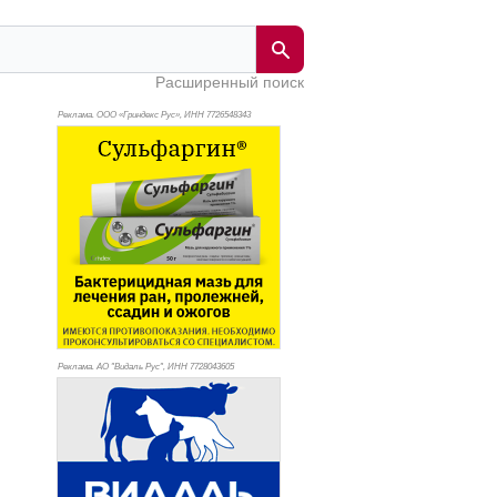
Расширенный поиск
Реклама. ООО «Гриндекс Рус», ИНН 772
6548343
Реклама. АО "Видаль Рус", ИНН 772
8043605