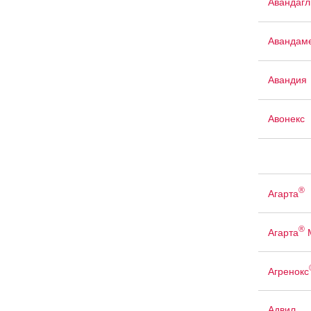
Авандаг
Авандам
Авандия
Авонекс
®
Агарта
®
Агарта
Агренокс
Адвил