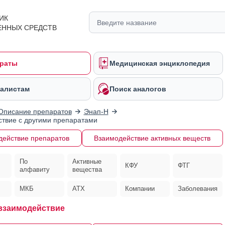
ИК
ЕННЫХ СРЕДСТВ
раты
Медицинская энциклопедия
алистам
Поиск аналогов
Описание препаратов
Энап-H
твие с другими препаратами
действие препаратов
Взаимодействие активных веществ
По
Активные
КФУ
ФТГ
алфавиту
вещества
МКБ
АТХ
Компании
Заболевания
 взаимодействие