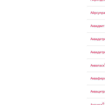
Айрсупр
Аквадвит
Аквадетр
Аквадетр
Аквапаск
Аквафер
Аквацит
®
Аккузид