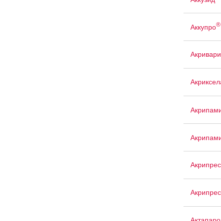
®
Аккупро
Акривари
Акриксел
Акрипам
Акрипам
Акрипрес
Акрипрес
Актапаро