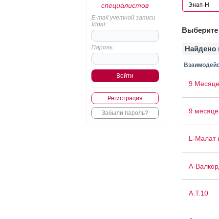
специалистов
E-mail учетной записи
Vidal:
Выберите 
Пароль:
Найдено 
Взаимодейс
9 Месяце
Регистрация
9 месяце
Забыли пароль?
L-Малат 
А-Валкор
А.Т.10