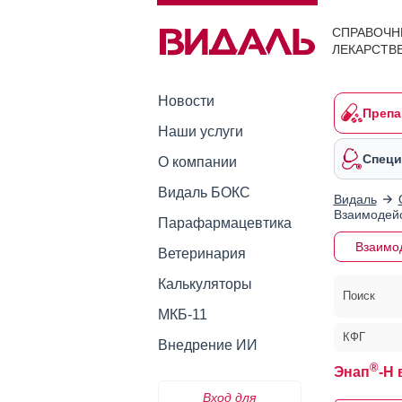
СПРАВОЧН
ЛЕКАРСТВ
Новости
Препа
Наши услуги
Специ
О компании
Видаль БОКС
Видаль
Взаимодейс
Парафармацевтика
Взаимо
Ветеринария
Калькуляторы
Поиск
МКБ-11
КФГ
Внедрение ИИ
®
Энап
-H
Вход для