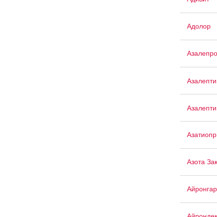
Адолор
Азалепр
Азалепти
Азалепти
Азатиопр
Азота За
Айронгар
Айрондек