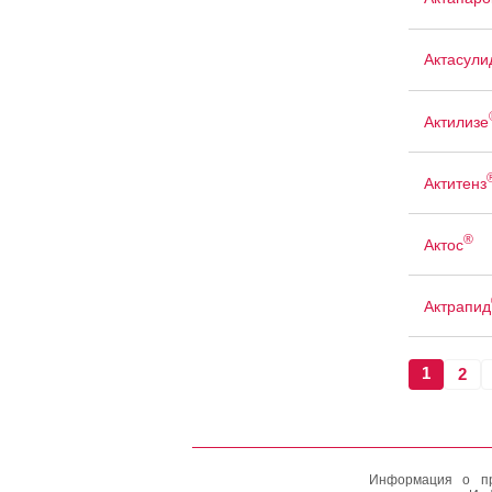
Актасули
Актилизе
Актитенз
®
Актос
Актрапид
1
2
Информация о пр