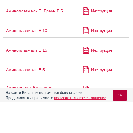
Аминоплазмаль Б. Браун Е 5
Инструкция
Аминоплазмаль Е 10
Инструкция
Аминоплазмаль Е 15
Инструкция
Аминоплазмаль Е 5
Инструкция
Амлодипин + Валсартан +
Инструкция
Гидрохлоротиазид Канон
На сайте Видаль используются файлы cookie
Ok
Продолжая, вы принимаете
пользовательское соглашение
.
Амлодипин + Индапамид +
Инструкция
Периндоприла аргинин-тад
Вход для специалистов
E-mail учетной записи Vidal:
®
Ампризир
Инструкция