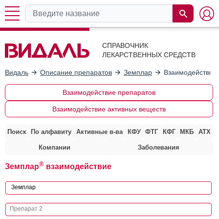
СПРАВОЧНИК
ЛЕКАРСТВЕННЫХ СРЕДСТВ
Видаль
Описание препаратов
Земплар
Взаимодействие 
Взаимодействие препаратов
Взаимодействие активных веществ
Поиск
По алфавиту
Активные в-ва
КФУ
ФТГ
КФГ
МКБ
АТХ
Компании
Заболевания
®
Земплар
взаимодействие