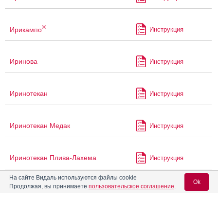
®
Ирикампо
Инструкция
Иринова
Инструкция
Иринотекан
Инструкция
Иринотекан Медак
Инструкция
Иринотекан Плива-Лахема
Инструкция
На сайте Видаль используются файлы cookie
Ok
Продолжая, вы принимаете
пользовательское соглашение
.
Иринотекан-Амедарт
Инструкция