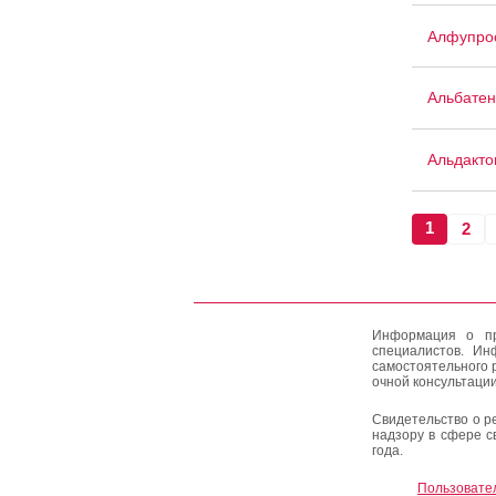
Алфупро
Альбатен
Альдакто
1
2
Информация о пр
специалистов. Ин
самостоятельного 
очной консультации
Свидетельство о р
надзору в сфере с
года.
Пользовате