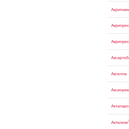
Акрипам
Акрипрес
Акрипрес
Аксартоб
Акселла
Аксиорек
Актапаро
Актилизе