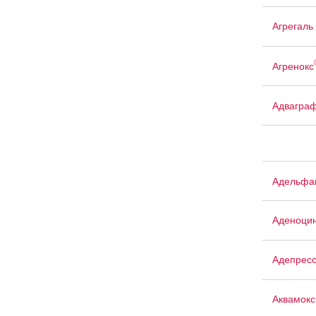
Агрегаль
Агренокс
Адвагра
Адельфа
Аденоци
Адепрес
Аквамокс