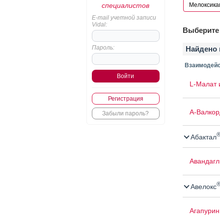
специалистов
E-mail учетной записи
Vidal:
Выберите 
Пароль:
Найдено 
Взаимодейс
L-Малат 
Регистрация
А-Валкор
Забыли пароль?
Абактал
Авандаг
Авелокс
Агапурин