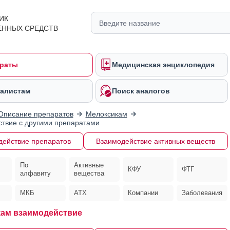
ИК
ЕННЫХ СРЕДСТВ
раты
Медицинская энциклопедия
алистам
Поиск аналогов
Описание препаратов
Мелоксикам
твие с другими препаратами
действие препаратов
Взаимодействие активных веществ
По
Активные
КФУ
ФТГ
алфавиту
вещества
МКБ
АТХ
Компании
Заболевания
ам взаимодействие