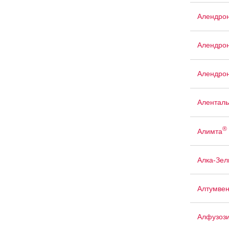
Алендрон
Алендрон
Алендрон
Аленталь
®
Алимта
Алка-Зел
Алтумве
Алфузоз