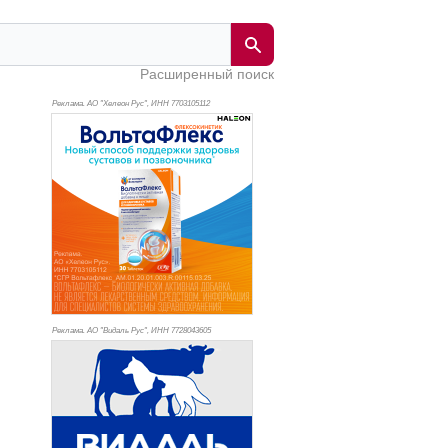
Расширенный поиск
Реклама. АО "Хелеон Рус", ИНН 770
3105112
Реклама. АО "Видаль Рус", ИНН 772
8043605