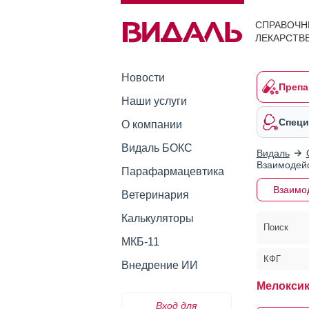
СПРАВОЧН
ЛЕКАРСТВ
Новости
Препа
Наши услуги
Специ
О компании
Видаль БОКС
Видаль
Взаимодейс
Парафармацевтика
Взаимо
Ветеринария
Калькуляторы
Поиск
МКБ-11
КФГ
Внедрение ИИ
Мелоксик
Вход для