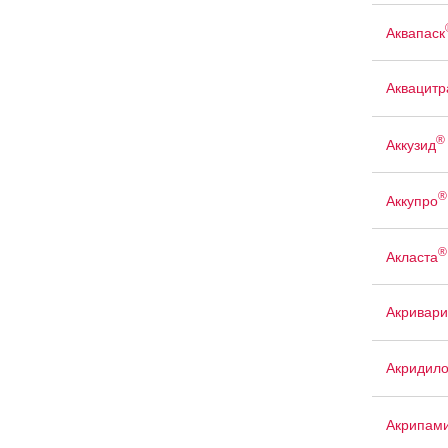
Аквапаск
Аквацит
®
Аккузид
®
Аккупро
®
Акласта
Акривари
Акридил
Акрипам