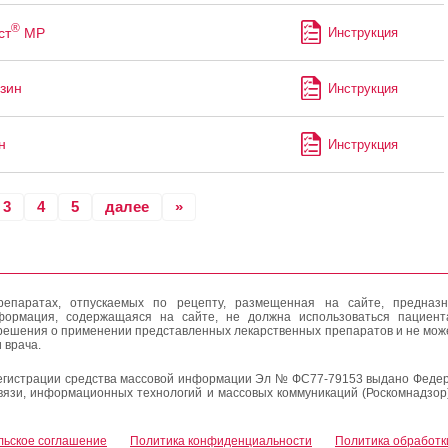
®
ст
МР
Инструкция
зин
Инструкция
н
Инструкция
3
4
5
далее
»
епаратах, отпускаемых по рецепту, размещенная на сайте, предназн
формация, содержащаяся на сайте, не должна использоваться пациен
решения о применении представленных лекарственных препаратов и не мож
 врача.
егистрации средства массовой информации Эл № ФС77-79153 выдано Федер
вязи, информационных технологий и массовых коммуникаций (Роскомнадзор
льское соглашение
Политика конфиденциальности
Политика обработк