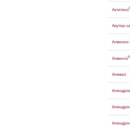
Актитенз
Акутер-с
Алвелон
Алвента
Алевал
Алендро
Алендро
Алендрон