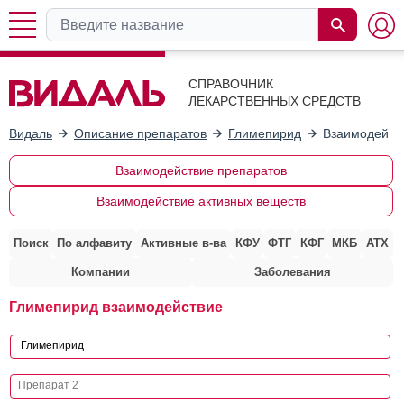
СПРАВОЧНИК
ЛЕКАРСТВЕННЫХ СРЕДСТВ
Видаль
Описание препаратов
Глимепирид
Взаимодейств
Взаимодействие препаратов
Взаимодействие активных веществ
Поиск
По алфавиту
Активные в-ва
КФУ
ФТГ
КФГ
МКБ
АТХ
Компании
Заболевания
Глимепирид взаимодействие