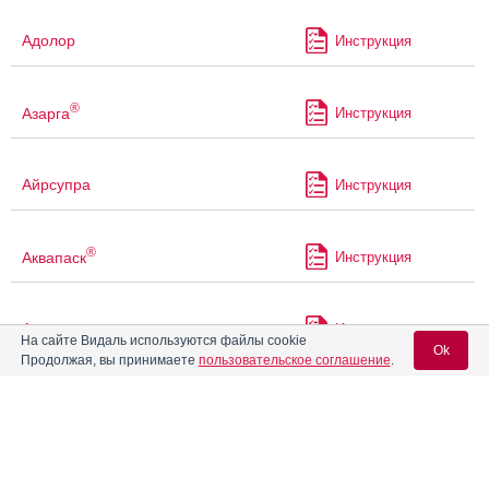
Адолор
Инструкция
®
Азарга
Инструкция
Айрсупра
Инструкция
®
Аквапаск
Инструкция
Аквацитрамон
Инструкция
На сайте Видаль используются файлы cookie
Ok
Продолжая, вы принимаете
пользовательское соглашение
.
®
Аккузид
Инструкция
Вход для специалистов
E-mail учетной записи Vidal:
®
Аккупро
Инструкция