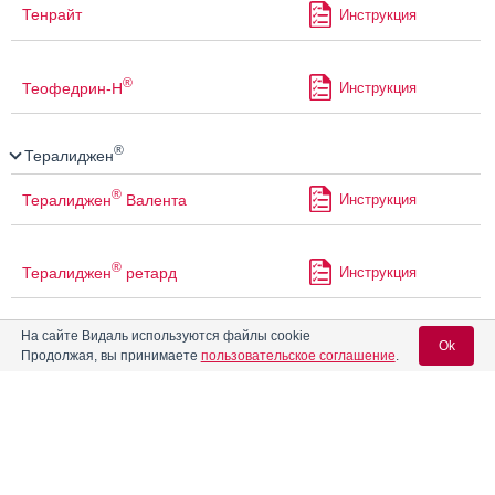
Тенрайт
Инструкция
®
Теофедрин-Н
Инструкция
®
Тералиджен
®
Тералиджен
Валента
Инструкция
®
Тералиджен
ретард
Инструкция
На сайте Видаль используются файлы cookie
®
Тетралганол
Инструкция
Ok
Продолжая, вы принимаете
пользовательское соглашение
.
®
Тетралгин
Инструкция
Вход для специалистов
E-mail учетной записи Vidal:
®
Тизерцин