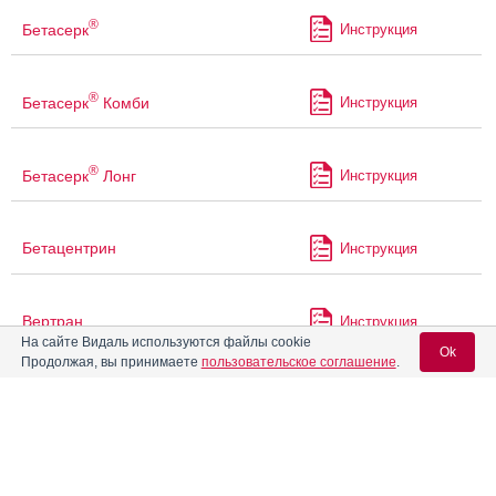
®
Бетасерк
Инструкция
®
Бетасерк
Комби
Инструкция
®
Бетасерк
Лонг
Инструкция
Бетацентрин
Инструкция
Вертран
Инструкция
На сайте Видаль используются файлы cookie
Ok
Продолжая, вы принимаете
пользовательское соглашение
.
Вестибо
Инструкция
Вход для специалистов
®
Вестикап
Инструкция
E-mail учетной записи Vidal: