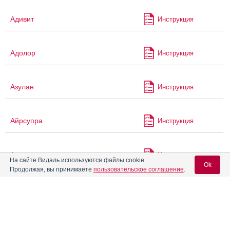
Адивит
Инструкция
Адолор
Инструкция
Азулан
Инструкция
Айрсупра
Инструкция
Аквадвит
Инструкция
На сайте Видаль используются файлы cookie
Ok
Продолжая, вы принимаете
пользовательское соглашение
.
Аквадетрим
Инструкция
Вход для специалистов
E-mail учетной записи Vidal:
Аквадетрим Про
Инструкция