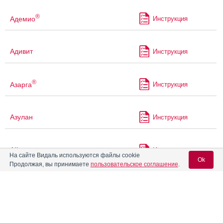
®
Адемио
Инструкция
Адивит
Инструкция
®
Азарга
Инструкция
Азулан
Инструкция
Айрсупра
Инструкция
На сайте Видаль используются файлы cookie
Ok
Продолжая, вы принимаете
пользовательское соглашение
.
®
Аквапаск
Инструкция
Вход для специалистов
E-mail учетной записи Vidal:
Аквацитрамон
Инструкция