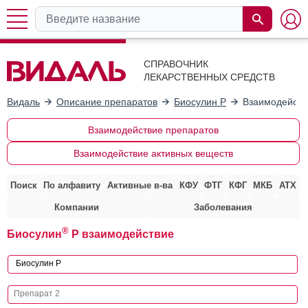
СПРАВОЧНИК
ЛЕКАРСТВЕННЫХ СРЕДСТВ
Видаль
Описание препаратов
Биосулин Р
Взаимодейств
Взаимодействие препаратов
Взаимодействие активных веществ
Поиск
По алфавиту
Активные в-ва
КФУ
ФТГ
КФГ
МКБ
АТХ
Компании
Заболевания
®
Биосулин
Р взаимодействие