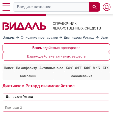
СПРАВОЧНИК
ЛЕКАРСТВЕННЫХ СРЕДСТВ
Видаль
Описание препаратов
Дилтиазем Ретард
Взаимо
Взаимодействие препаратов
Взаимодействие активных веществ
Поиск
По алфавиту
Активные в-ва
КФУ
ФТГ
КФГ
МКБ
АТХ
Компании
Заболевания
Дилтиазем Ретард взаимодействие