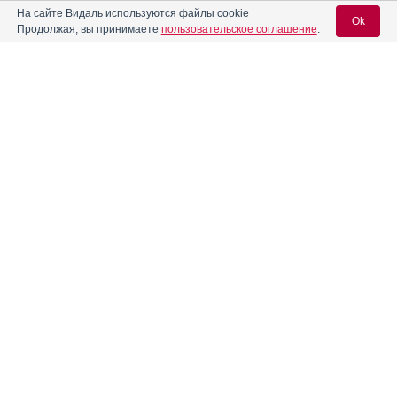
На сайте Видаль используются файлы cookie
Ok
Продолжая, вы принимаете
пользовательское соглашение
.
Алпразолам
Инструкция
Вход для специалистов
Алфузозин
Инструкция
E-mail учетной записи Vidal:
®
Алфупрост
МР
Инструкция
Пароль:
Альбатензин
Инструкция
Альгофетин
Инструкция
Регистрация
Забыли пароль?
®
Алька-Прим
Инструкция