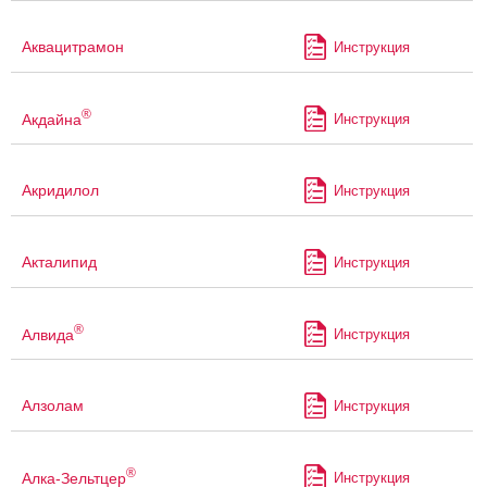
Аквацитрамон
Инструкция
®
Акдайна
Инструкция
Акридилол
Инструкция
Акталипид
Инструкция
®
Алвида
Инструкция
Алзолам
Инструкция
®
Алка-Зельтцер
Инструкция