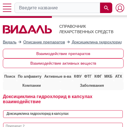
СПРАВОЧНИК
ЛЕКАРСТВЕННЫХ СРЕДСТВ
Видаль
Описание препаратов
Доксициклина гидрохлорид в
Взаимодействие препаратов
Взаимодействие активных веществ
Поиск
По алфавиту
Активные в-ва
КФУ
ФТГ
КФГ
МКБ
АТХ
Компании
Заболевания
Доксициклина гидрохлорид в капсулах
взаимодействие