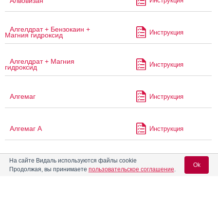
Алвовизан
Инструкция
Алгелдрат + Бензокаин +
Инструкция
Магния гидроксид
Алгелдрат + Магния
Инструкция
гидроксид
Алгемаг
Инструкция
Алгемаг А
Инструкция
®
Алка-Зельтцер
На сайте Видаль используются файлы cookie
Инструкция
Ok
Продолжая, вы принимаете
пользовательское соглашение
.
®
Алмагель
Инструкция
Вход для специалистов