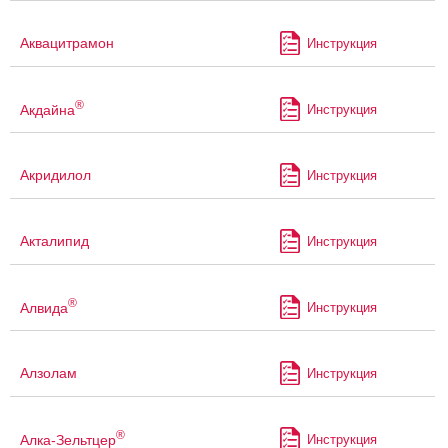
Аквацитрамон
Инструкция
®
Акдайна
Инструкция
Акридилол
Инструкция
Акталипид
Инструкция
®
Алвида
Инструкция
Алзолам
Инструкция
®
Алка-Зельтцер
Инструкция