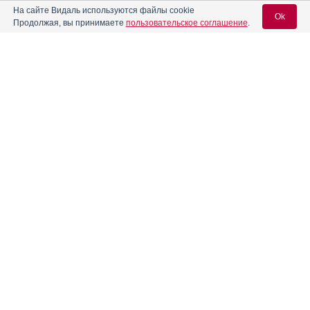
На сайте Видаль используются файлы cookie
Ok
Продолжая, вы принимаете
пользовательское соглашение
.
Алпразолам
Инструкция
Вход для специалистов
Алфузозин
Инструкция
E-mail учетной записи Vidal:
®
Алфупрост
МР
Инструкция
Пароль:
Альбатензин
Инструкция
Альгофетин
Инструкция
Регистрация
Забыли пароль?
®
Алька-Прим
Инструкция