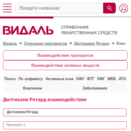
СПРАВОЧНИК
ЛЕКАРСТВЕННЫХ СРЕДСТВ
Видаль
Описание препаратов
Дилтиазем Ретард
Взаимо
Взаимодействие препаратов
Взаимодействие активных веществ
Поиск
По алфавиту
Активные в-ва
КФУ
ФТГ
КФГ
МКБ
АТХ
Компании
Заболевания
Дилтиазем Ретард взаимодействие