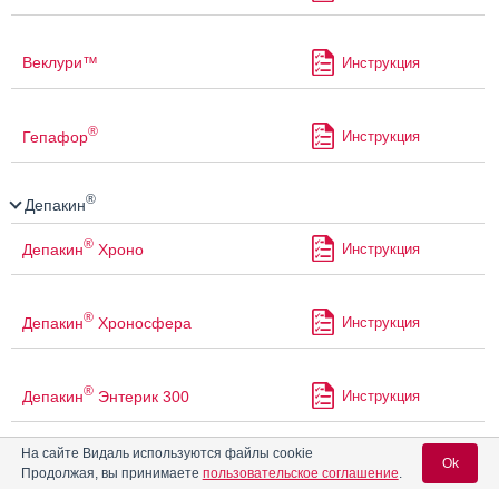
Веклури™
Инструкция
®
Гепафор
Инструкция
®
Депакин
®
Депакин
Хроно
Инструкция
®
Депакин
Хроносфера
Инструкция
®
Депакин
Энтерик 300
Инструкция
На сайте Видаль используются файлы cookie
®
Конвулекс
Ok
Продолжая, вы принимаете
пользовательское соглашение
.