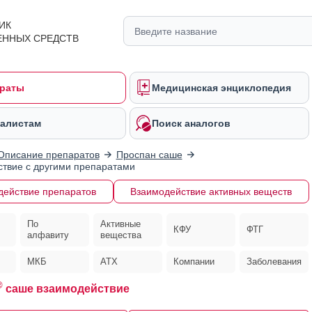
ИК
ЕННЫХ СРЕДСТВ
раты
Медицинская энциклопедия
алистам
Поиск аналогов
Описание препаратов
Проспан саше
твие с другими препаратами
действие препаратов
Взаимодействие активных веществ
По
Активные
КФУ
ФТГ
алфавиту
вещества
МКБ
АТХ
Компании
Заболевания
®
саше взаимодействие