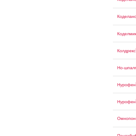
Коделано
Коделмик
Колдрекс
Но-шпал
Нурофен
Нурофен
Омнопон
Пентабу