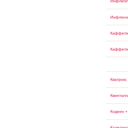
Инфлюбл
Инфлюне
Каффети
Каффети
Кватрокс
Квинталг
Кодеин +
Коделан