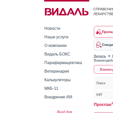
СПРАВОЧН
ЛЕКАРСТВ
Новости
Препа
Наши услуги
Специ
О компании
Видаль БОКС
Видаль
Взаимодейс
Парафармацевтика
Взаимо
Ветеринария
Калькуляторы
Поиск
МКБ-11
КФГ
Внедрение ИИ
Проспан
Вход для