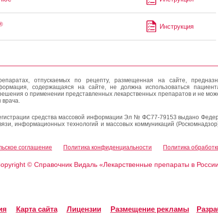
®
Инструкция
епаратах, отпускаемых по рецепту, размещенная на сайте, предназн
формация, содержащаяся на сайте, не должна использоваться пациен
решения о применении представленных лекарственных препаратов и не мож
 врача.
егистрации средства массовой информации Эл № ФС77-79153 выдано Федер
вязи, информационных технологий и массовых коммуникаций (Роскомнадзор
льское соглашение
Политика конфиденциальности
Политика обработк
opyright
Справочник Видаль «Лекарственные препараты в Росси
©
ия
Карта сайта
Лицензии
Размещение рекламы
Разра