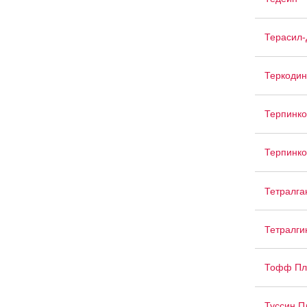
Терасил-
Теркодин
Терпинко
Терпинко
Тетралга
Тетралги
Тофф Пл
Туссин П