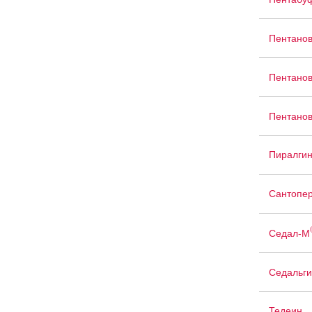
Пентано
Пентано
Пентано
Пиралги
Сантопер
Седал-М
Седальги
Тедеин