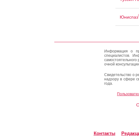
Юниспаз
Информация о пр
специалистов. Ин
самостоятельного 
очной консультации
Свидетельство о р
надзору в сфере с
года.
Пользовате
C
Контакты
Редакц