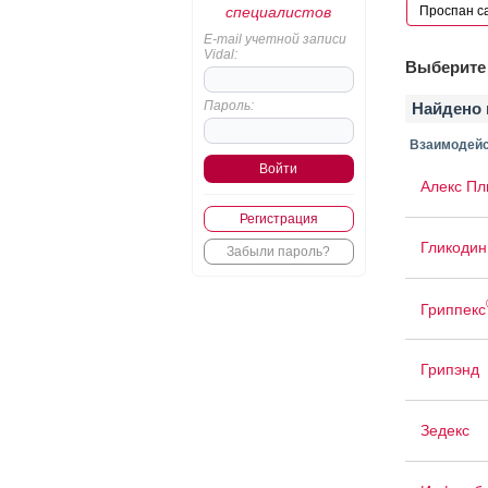
специалистов
E-mail учетной записи
Vidal:
Выберите 
Пароль:
Найдено 
Взаимодейс
Алекс Пл
Регистрация
Гликодин
Забыли пароль?
Гриппекс
Грипэнд
Зедекс