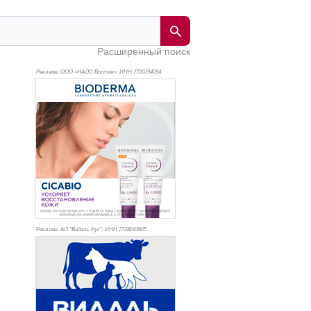
Расширенный поиск
Реклама. ООО «НАОС Восток», ИНН 772
0394094
Реклама. АО "Видаль Рус", ИНН 772
8043605