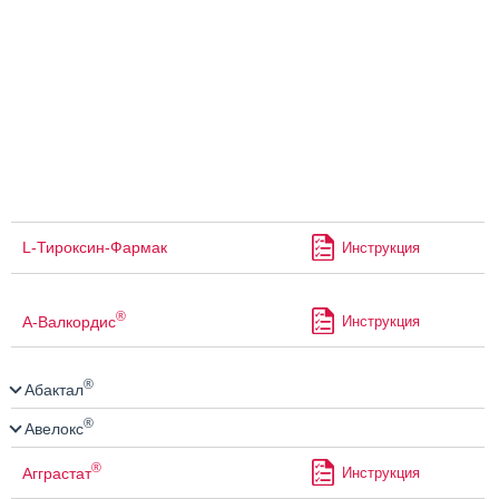
L-Тироксин-Фармак
Инструкция
®
А-Валкордис
Инструкция
®
Абактал
®
Авелокс
®
Агграстат
Инструкция