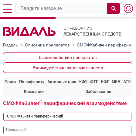
СПРАВОЧНИК
ЛЕКАРСТВЕННЫХ СРЕДСТВ
Видаль
Описание препаратов
СМОФКабивен периферичес
Взаимодействие препаратов
Взаимодействие активных веществ
Поиск
По алфавиту
Активные в-ва
КФУ
ФТГ
КФГ
МКБ
АТХ
Компании
Заболевания
®
СМОФКабивен
периферический взаимодействие