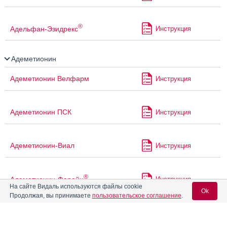
®
Адельфан-Эзидрекс
Инструкция
Адеметионин
Адеметионин Велфарм
Инструкция
Адеметионин ПСК
Инструкция
Адеметионин-Виал
Инструкция
®
Адеметионин-Ферейн
Инструкция
На сайте Видаль используются файлы cookie
Ok
Продолжая, вы принимаете
пользовательское соглашение
.
Адеметионин-ФС